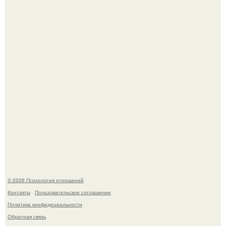
Расплата за характер?
Уж очень уставшую и в растрепанных чувствах карди би
подловили в аэропорту в Майами.
© 2026 Психология отношений
Контакты
Пользовательское соглашение
Политика конфидециальности
Обратная связь