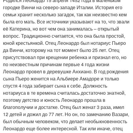
Родился Леонардо 15 апреля 1452 года в маленьком
городке Винчи на северо-западе Италии. История его
семьи хранит несколько загадок, так как неизвестно кем
была его мать. Все источники указывают на то, что звали
её Катерина, но вот чем она занималась – открытый
вопрос. Традиционно считается, что она была простой,
юной крестьянкой. Отец Леонардо был нотариус Пьеро
да Винчи, которому на тот момент было 25 лет. Отец
присутствовал при крещении ребенка и признал его, но
по неизвестным причинам первые 4 года жизни
Леонардо провел в деревушке Анхиано. В год рождения
сына Пьеро женится на Альбиере Амадоре и только
спустя 4 года забирает сына к себе. Должность
нотариуса в те времена считалась достаточно знатной,
поэтому детство и юность Леонардо прошла в
благополучии и достатке. Отец был женат 3 раза, имел
12 детей и дожил до 77 лет. Но он, по замечанию Вазари,
был обычным человеком, что делает необыкновенность
Леонардо еще более интересной. Так или иначе, отец