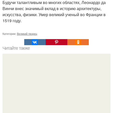
Будучи талантливым во многих областях, Леонардо да
Винчи внес значимый вклад в историю архитектуры,
искусства, физики. Умер великий ученый во Франции в
1519 году.
Категории:
Великий творец
Читайте также
Энергия женщины. Мужчина входит в женщину,
наполняет ее своей сексуальной энергией, чтобы она
расцвела.