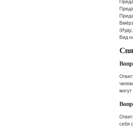
Преда
Преда
Преда
Вмёрз
(Иуду,
Вид н
Свя
Вопро
Ответ
челов
могут
Вопро
Ответ
себя 