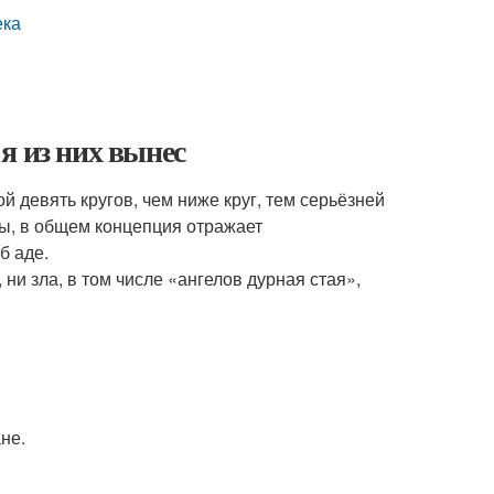
ека
 я из них вынес
 девять кругов, чем ниже круг, тем серьёзней
ры, в общем концепция отражает
б аде.
ни зла, в том числе «ангелов дурная стая»,
не.