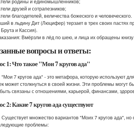
тели родины и единомышленников;
тели друзей и сотрапезников;
тели благодетелей, величества божеского и человеческого.
ший в льдину Дит (Люцифер) терзает в трех своих пастях п
 Брута и Кассия).
аказания: Вмёрзли в лёд по шею, и лица их обращены книзу
занные вопросы и ответы:
с 1: Что такое "Мои 7 кругов ада"
: "Мои 7 кругов ада" - это метафора, которую используют д
ек может столкнуться в своей жизни. Эти проблемы могут бы
 быть связаны с отношениями, карьерой, финансами, здоро
с 2: Какие 7 кругов ада существуют
: Существует множество вариантов "Моих 7 кругов ада", но
следующие проблемы: