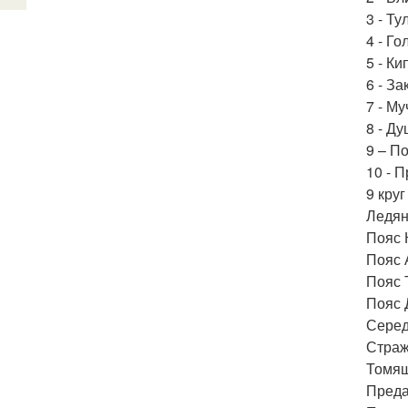
3 - Т
4 - Г
5 - Ки
6 - З
7 - М
8 - Ду
9 – П
10 - 
9 круг
Ледян
Пояс 
Пояс 
Пояс 
Пояс 
Серед
Страж
Томящ
Преда