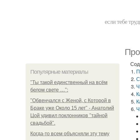
если тебе труд
Про
Сод
П
Популярные материалы
С
"Ты такой единственный на всём
Ч
белом свете …":
К
"Обвенчался с Женой, с Которой в
К
Браке уже Около 15 лет" - Анатолий
Ч
Цой удивил поклонников "тайной
свадьбой".
Когда-то всем объясняли эту тему