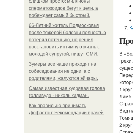
слишком просто: миллионы
сперматозоидов бегут к цели, а
побеждает самый быстрый.
66-Летний житель Подмосковья
К
после тяжёлой болезни полностью
Прой
потерял потенцию, но решил
восстановить интимную жизнь с
В «Бо
молодой супругой, пишут СМИ.
грехи
Зумеры все чаще приходят на
сущес
собеседования не одни, а с
Перед
родителями, жалуются эйчары.
котор
Самая известная кудрявая голова
1 круг
голливуда - николь кидман.
Лимб
Страж
Как правильно принимать
Вид н
Дюфастон: Рекомендации врачей
Томящ
2 круг
Страж