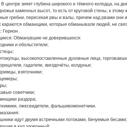
. В центре зияет глубина широкого и тёмного колодца, на дн
дножья каменных высот, то есть от круговой стены, к этому
ные гребни, пересекая рвы и валы, причем над рвами они и
 караются обманщики, которые обманывали людей, не связ
: Герион .
иеся: Обманувшие не доверившихся:
водники и обольстители;
ьстецы;
вятокупцы, высокопоставленные духовные лица, торговавш
рорицатели, гадатели, звездочёты, колдуньи;
здоимцы, взяточники;
ицемеры;
оры;
укавые советчики;
ачинщики раздора;
Алхимики, лжесвидетели, фальшивомонетчики.
аказания:
решники идут двумя встречными потоками, бичуемые бесами;
липшие в кал зловонный;