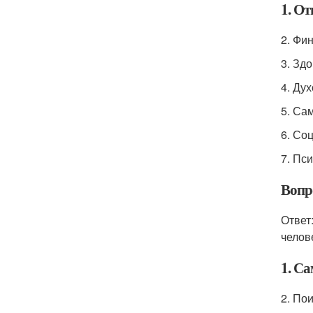
1. О
2. Фи
3. Зд
4. Ду
5. Са
6. Со
7. Пс
Вопр
Ответ
челов
1. С
2. По