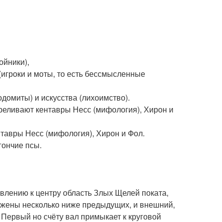
ойники),
(игроки и моты, то есть бессмысленные
одомиты) и искусства (лихоимство).
стреливают кентавры Несс (мифология), Хирон и
ентавры Несс (мифология), Хирон и Фол.
гончие псы.
авлению к центру область Злых Щелей поката,
ожены несколько ниже предыдущих, и внешний,
 Первый но счёту вал примыкает к круговой