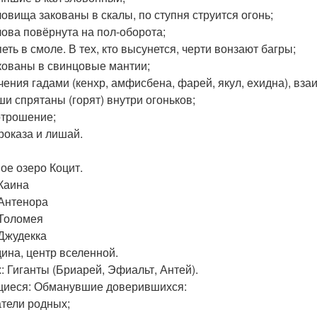
уловища закованы в скалы, по ступня струится огонь;
олова повёрнута на пол-оборота;
петь в смоле. В тех, кто высунется, черти вонзают багры;
акованы в свинцовые мантии;
учения гадами (кенхр, амфисбена, фарей, якул, ехидна), вз
ши спрятаны (горят) внутри огоньков;
отрошение;
Проказа и лишай.
ое озеро Коцит.
Каина
Антенора
Толомея
Джудекка
ина, центр вселенной.
: Гиганты (Бриарей, Эфиальт, Антей).
иеся: Обманувшие доверившихся:
тели родных;