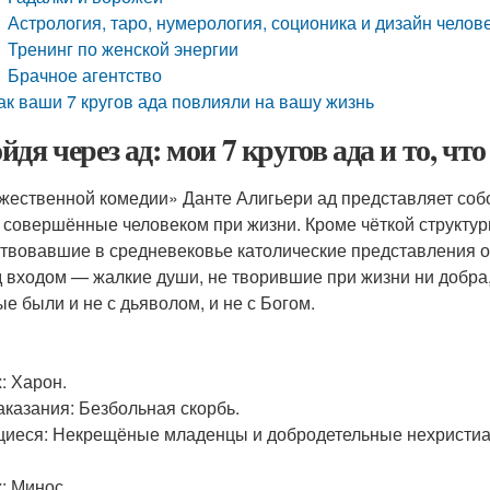
Астрология, таро, нумерология, соционика и дизайн челов
Тренинг по женской энергии
Брачное агентство ⠀
ак ваши 7 кругов ада повлияли на вашу жизнь
дя через ад: мои 7 кругов ада и то, что
жественной комедии» Данте Алигьери ад представляет собой
, совершённые человеком при жизни. Кроме чёткой структу
твовавшие в средневековье католические представления о
 входом — жалкие души, не творившие при жизни ни добра, 
ые были и не с дьяволом, и не с Богом.
: Харон.
аказания: Безбольная скорбь.
иеся: Некрещёные младенцы и добродетельные нехристиа
: Минос.