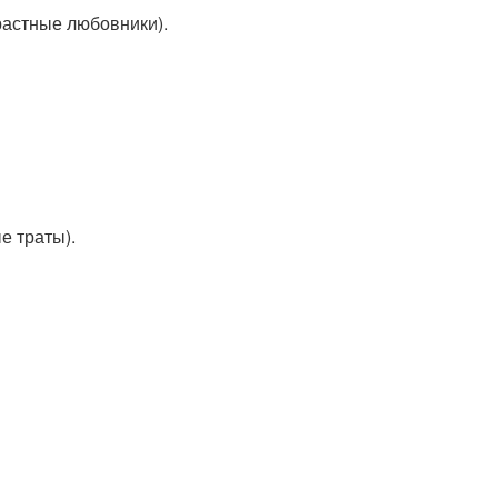
растные любовники).
е траты).