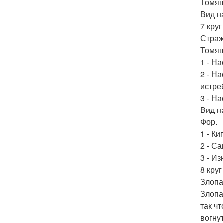
Томящ
Вид н
7 круг
Страж
Томящ
1 - Н
2 - Н
истре
3 - Н
Вид н
Фор.
1 - К
2 - С
3 - И
8 кру
Злопа
Злопа
так ч
вогну