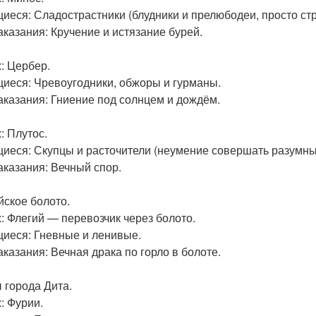
иеся: Сладострастники (блудники и прелюбодеи, просто ст
аказания: Кручение и истязание бурей.
: Цербер.
иеся: Чревоугодники, обжоры и гурманы.
аказания: Гниение под солнцем и дождём.
: Плутос.
иеся: Скупцы и расточители (неумение совершать разумны
аказания: Вечный спор.
йское болото.
: Флегий — перевозчик через болото.
иеся: Гневные и ленивые.
аказания: Вечная драка по горло в болоте.
 города Дита.
: Фурии.