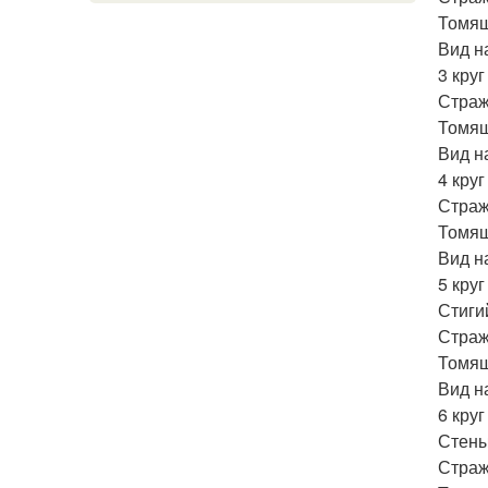
Томящ
Вид н
3 круг
Страж
Томящ
Вид н
4 круг
Страж
Томящ
Вид н
5 круг
Стиги
Страж
Томящ
Вид н
6 круг
Стены
Страж