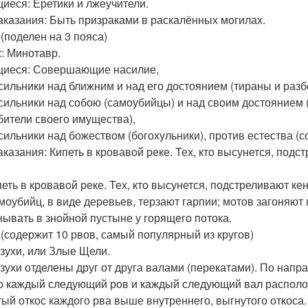
иеся: Еретики и лжеучители.
аказания: Быть призраками в раскалённых могилах.
 (поделен на 3 пояса)
: Минотавр.
иеся: Совершающие насилие,
асильники над ближним и над его достоянием (тираны и разб
асильники над собою (самоубийцы) и над своим достоянием 
бители своего имущества),
асильники над божеством (богохульники), против естества (с
аказания: Кипеть в кровавой реке. Тех, кто высунется, под
ипеть в кровавой реке. Тех, кто высунется, подстреливают к
амоубийц, в виде деревьев, терзают гарпии; мотов загоняют 
знывать в знойной пустыне у горящего потока.
г (содержит 10 рвов, самый популярный из кругов)
зухи, или Злые Щели.
зухи отделены друг от друга валами (перекатами). По напр
то каждый следующий ров и каждый следующий вал распол
тый откос каждого рва выше внутреннего, выгнутого откоса.