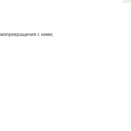
аимопревращения с ними;