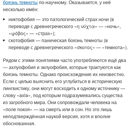
боязнь темноты
по-научному. Оказывается, у неё
несколько имён:
никтофобия — это патологический страх ночи (в
переводе с древнегреческого «η νύχτα» — «ночь»,
«φόβος» — «страх»);
скотофобия — паническая боязнь темноты (в
переводе с древнегреческого «σκοτος» — «темнота»).
Рядом с этими понятиями часто употребляются ещё два
— ахлуофобия и эклуофобия, которые трактуются как
боязнь темноты. Однако происхождение их неизвестно.
Если с целью выяснить его углубиться в историческую
лингвистику, они могут восходить к одному источнику —
слову «axla», под которым подразумевались существа
из загробного мира. Они сопровождали человека на
«поле покоя» — на смерть или в сон. Но это лишь
неподтверждённая наукой версия, хотя и вполне
обоснованная.