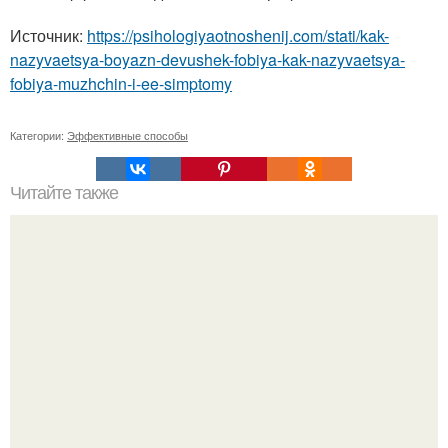
Источник:
https://psihologiyaotnoshenij.com/stati/kak-
nazyvaetsya-boyazn-devushek-fobiya-kak-nazyvaetsya-
fobiya-muzhchin-i-ee-simptomy
Категории:
Эффективные способы
Читайте также
Игры для парня с девушкой дома для двоих. Игры с
девушкой вдвоем. Игры для парня с девушкой -
романтические развлечения для двоих дома