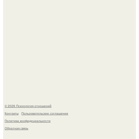
приговор.
Напоминалка: привычка замечать хорошее даже в
самые серые дни - это не очередная сказка из книг по
саморазвитию.
© 2026 Психология отношений
Контакты
Пользовательское соглашение
Политика конфидециальности
Обратная связь