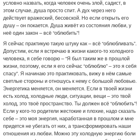
условно назвать, когда человек очень злой, садист, в
этом случае, душа просто спит. А дух через него
действует вражеский, бесовской. Но если открыть его
душу – он покается. Душа живёт из состояния любви, у
неё один закон – всё “облюбить”!
Я сейчас практикую такую штуку как – всё “облюбливать”.
Допустим, если я встречаю в жизни какого-то холодного
человека, я себе говорю – “Я был таким же в прошлой
жизни, поэтому, если я его сейчас “облюблю” – это я себя
спасу”. Я начинаю это практиковать, вижу в нём самые
светлые стороны и отношусь к нему с большой любовью.
Энергетика меняется, он меняется. Если в твоей жизни
есть холод, холодные люди, ситуации, вещи – это твой
холод, это твоё пространство. Ты должен всё “облюбить”!
Если у кого-то родители жестокие и плохие, надо сказать
себе – это моя энергия, наработанная в прошлом и мне
придется не убегать от них, а трансформировать наши
отношения из любви. Можно эту холодную энергию боли