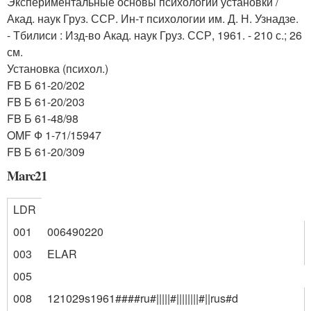
Экспериментальные основы психологии установки /
Акад. наук Груз. ССР. Ин-т психологии им. Д. Н. Узнадзе.
- Тбилиси : Изд-во Акад. наук Груз. ССР, 1961. - 210 с.; 26
см.
Установка (психол.)
FB Б 61-20/202
FB Б 61-20/203
FB Б 61-48/98
OMF Ф 1-71/15947
FB Б 61-20/309
Marc21
LDR
001
006490220
003
ELAR
005
008
121029s1961####ru#|||||#||||||||#||rus#d