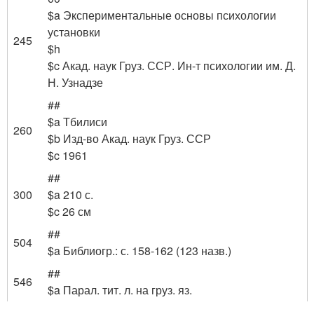
$a Экспериментальные основы психологии
установки
245
$h
$c Акад. наук Груз. ССР. Ин-т психологии им. Д.
Н. Узнадзе
##
$a Тбилиси
260
$b Изд-во Акад. наук Груз. ССР
$c 1961
##
300
$a 210 с.
$c 26 см
##
504
$a Библиогр.: с. 158-162 (123 назв.)
##
546
$a Парал. тит. л. на груз. яз.