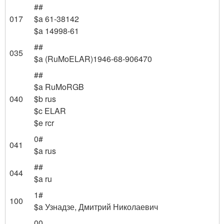
##
017
$a 61-38142
$a 14998-61
##
035
$a (RuMoELAR)1946-68-906470
##
$a RuMoRGB
040
$b rus
$c ELAR
$e rcr
0#
041
$a rus
##
044
$a ru
1#
100
$a Узнадзе, Дмитрий Николаевич
00