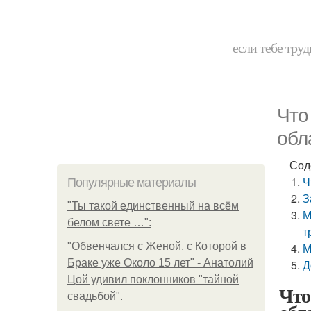
если тебе труд
Что
обл
Сод
Ч
Популярные материалы
З
"Ты такой единственный на всём
М
белом свете …":
т
"Обвенчался с Женой, с Которой в
М
Браке уже Около 15 лет" - Анатолий
Д
Цой удивил поклонников "тайной
Что
свадьбой".