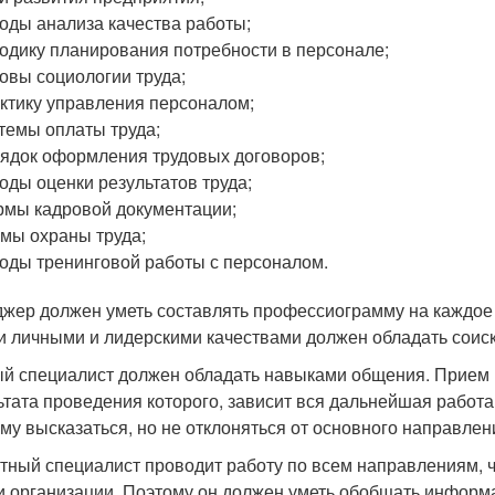
оды анализа качества работы;
одику планирования потребности в персонале;
овы социологии труда;
ктику управления персоналом;
темы оплаты труда;
ядок оформления трудовых договоров;
оды оценки результатов труда;
мы кадровой документации;
мы охраны труда;
оды тренинговой работы с персоналом.
жер должен уметь составлять профессиограмму на каждое р
и личными и лидерскими качествами должен обладать соис
й специалист должен обладать навыками общения. Прием н
ьтата проведения которого, зависит вся дальнейшая работа
ему высказаться, но не отклоняться от основного направлен
тный специалист проводит работу по всем направлениям, ч
и организации. Поэтому он должен уметь обобщать информа