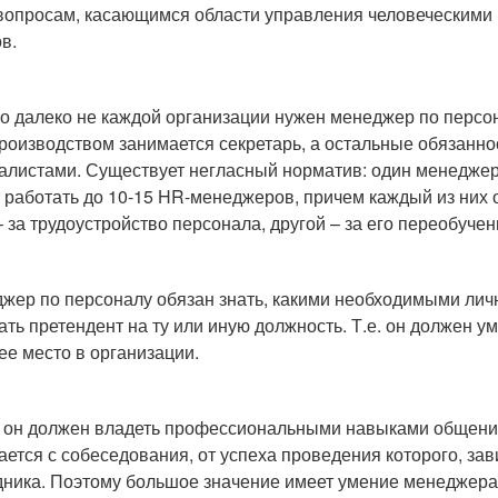
вопросам, касающимся области управления человеческими 
в.
о далеко не каждой организации нужен менеджер по персо
роизводством занимается секретарь, а остальные обязанн
алистами. Существует негласный норматив: один менеджер 
 работать до 10-15 HR-менеджеров, причем каждый из них о
 за трудоустройство персонала, другой – за его переобучени
жер по персоналу обязан знать, какими необходимыми ли
ать претендент на ту или иную должность. Т.е. он должен 
ее место в организации.
 он должен владеть профессиональными навыками общения.
ается с собеседования, от успеха проведения которого, з
дника. Поэтому большое значение имеет умение менеджера