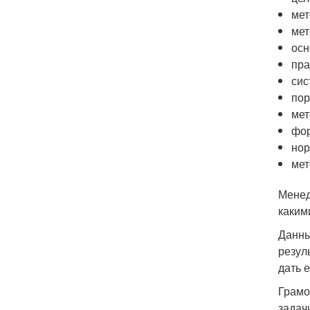
мет
мет
осн
пра
сис
пор
мет
фор
нор
мет
Менед
каким
Данны
резул
дать 
Грамо
задач