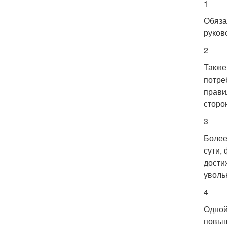
1
Обяза
руков
2
Также
потре
прави
сторо
3
Более
сути,
дости
уволь
4
Одной
повыш