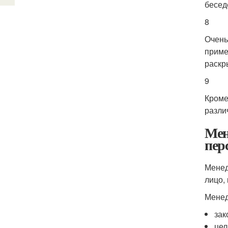
бесед
8
Очень
приме
раскр
9
Кроме
разли
Мен
пер
Менед
лицо,
Менед
зак
цел