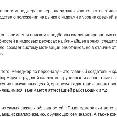
нности менеджера по персоналу заключаются в отслеживан
одства о положении на рынке с кадрами и уровне средней 
 он занимается поиском и подбором квалифицированных спе
бностей в кадровых ресурсах на ближайшее время, следит 
ло, создает систему мотивации работников, но в отличие от
ну.
 того, менеджер по персоналу – это главный создатель и х
 формирует трудовой коллектив: групповые и личностные в
жении намеченных целей, организует адаптацию вновь прин
няющимися, занимается аттестацией работающих и т.д.
 из самых важных обязанностей HR-менеджера считается об
ающих квалификацию, обучающих семинаров. А также конс