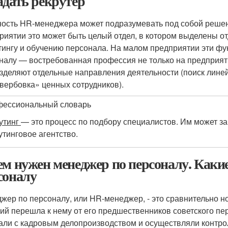
адать рекрутер
ость HR-менеджера может подразумевать под собой решен
риятии это может быть целый отдел, в котором выделены о
тингу и обучению персонала. На малом предприятии эти фу
налу — востребованная профессия не только на предприятия
зделяют отдельные направления деятельности (поиск линей
вербовка» ценных сотрудников).
ессиональный словарь
утинг
— это процесс по подбору специалистов. Им может за
утинговое агентство.
ем нужен менеджер по персоналу. Какие
соналу
жер по персоналу, или HR-менеджер, - это сравнительно н
ий перешла к нему от его предшественников советского пе
али с кадровым делопроизводством и осуществляли контр