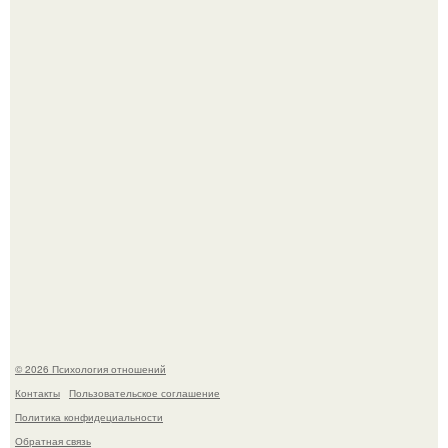
Близocть - это долговременное взаимное
положительное эмоциональное вовлечение,
взаимодействие.
Отсутствие регулярного секса для женского здоровья
опасно.
© 2026 Психология отношений
Контакты
Пользовательское соглашение
Политика конфидециальности
Обратная связь