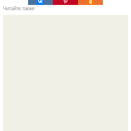
Читайте также
Можно ли носить кольцо на безымянном пальце правой
руки незамужней девушке
Есть отношения, которые уже не спасти: 6 признаков,