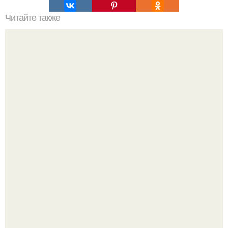
Читайте также
10 отличных книг для саморазвития.
Принятие своего расстройства.