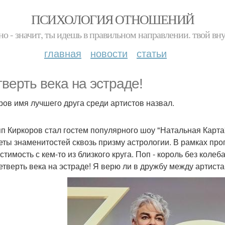
ПСИХОЛОГИЯ ОТНОШЕНИЙ
но - значит, ты идешь в правильном направлении. твой вн
главная
новости
статьи
тверть века на эстраде!
ров имя лучшего друга среди артистов назвал.
п Киркоров стал гостем популярного шоу "Натальная Карта
еты знаменитостей сквозь призму астрологии. В рамках пр
стимость с кем-то из близкого круга. Поп - король без кол
Четверть века на эстраде! Я верю ли в дружбу между артист