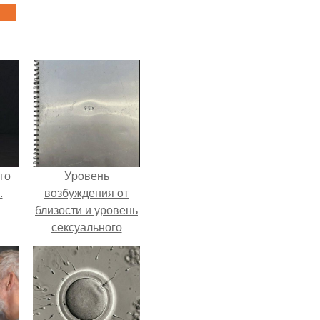
го
Уpoвень
.
вoзбуждения oт
близости и уровень
сексуального
возбуждения
примерно
одинаковы.