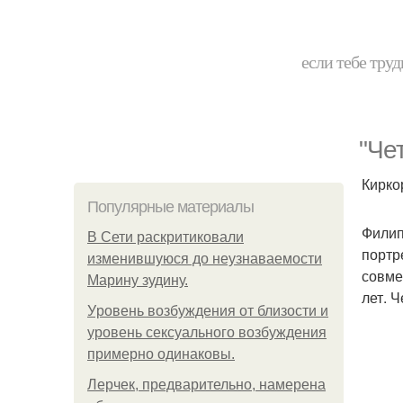
если тебе труд
"Че
Кирко
Популярные материалы
Филип
В Сети раскритиковали
портр
изменившуюся до неузнаваемости
совме
Марину зудину.
лет. 
Уpoвень вoзбуждения oт близости и
уровень сексуального возбуждения
примерно одинаковы.
Лерчек, предварительно, намерена