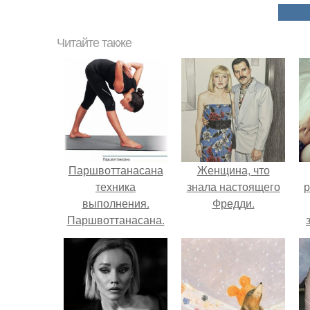
Читайте также
Паршвоттанасана
Женщина, что
техника
знала настоящего
р
выполнения.
Фредди.
Паршвоттанасана.
Для снятия
мышечного
напряжения.