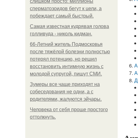
слишком просто: миллионы
сперматозоидов бегут к цели, а
побеждает самый быстрый.
Самая известная кудрявая голова
голливуда - николь кидман.
66-Летний житель Подмосковья
после тяжёлой болезни полностью
потерял потенцию, но решил
А
восстановить интимную жизнь с
А
молодой супругой, пишут СМИ.
Д
Зумеры все чаще приходят на
собеседования не одни, а с
родителями, жалуются эйчары.
Человека от себя проще простого
оттолкнуть.