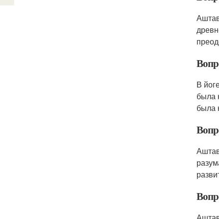
Аштав
древн
преод
Вопр
В йог
была 
была 
Вопр
Аштав
разум
разви
Вопр
Аштав