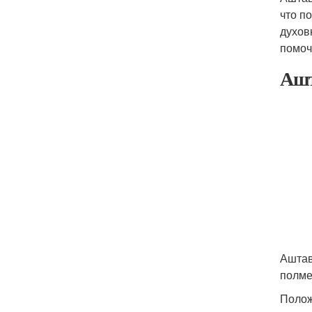
что п
духов
помоч
Ашт
Аштав
полме
Полож