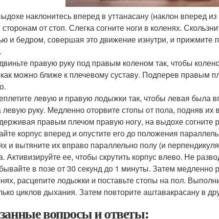
 выдохе наклонитесь вперед в уттанасану (наклон вперед из
 сторонам от стоп. Слегка согните ноги в коленях. Скользн
ью и бедром, совершая это движение изнутри, и прижмите 
.
одвиньте правую руку под правым коленом так, чтобы колен
 как можно ближе к плечевому суставу. Подперев правым п
о.
реплетите левую и правую лодыжки так, чтобы левая была 
а левую руку. Медленно оторвите стопы от пола, подняв их 
ддерживая правым плечом правую ногу, на выдохе согните ру
дайте корпус вперед и опустите его до положения параллел
ях и вытяните их вправо параллельно полу (и перпендикул
а. Активизируйте ее, чтобы скрутить корпус влево. Не разво
ебывайте в позе от 30 секунд до 1 минуты. Затем медленно 
енях, расцепите лодыжки и поставьте стопы на пол. Выполн
лько циклов дыхания. Затем повторите аштавакрасану в дру
занные вопросы и ответы: