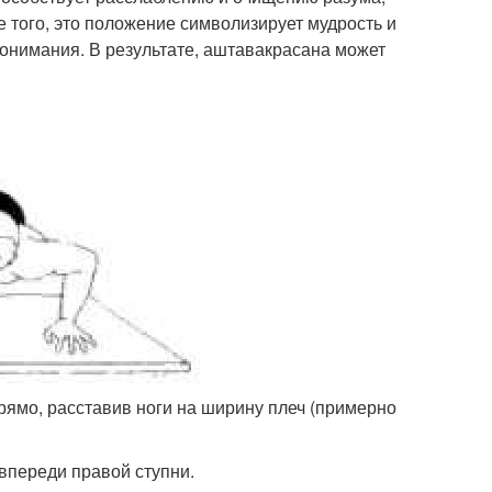
е того, это положение символизирует мудрость и
понимания. В результате, аштавакрасана может
рямо, расставив ноги на ширину плеч (примерно
 впереди правой ступни.