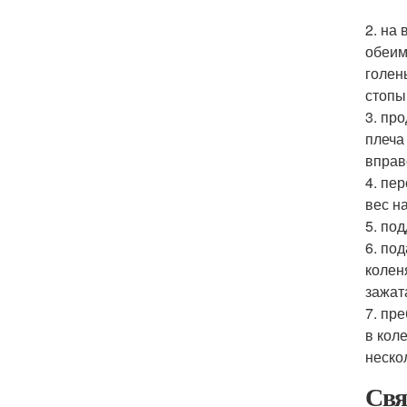
2. на
обеим
голен
стопы
3. пр
плеча
вправ
4. пе
вес н
5. по
6. по
колен
зажат
7. пр
в кол
неско
Свя