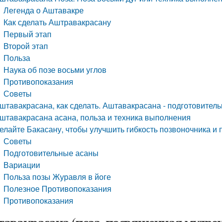
Легенда о Аштавакре
Как сделать Аштравакрасану
Первый этап
Второй этап
Польза
Наука об позе восьми углов
Противопоказания
Советы
штавакрасана, как сделать. Аштавакрасана - подготовител
штавакрасана асана, польза и техника выполнения
елайте Бакасану, чтобы улучшить гибкость позвоночника и
Советы
Подготовительные асаны
Вариации
Польза позы Журавля в йоге
Полезное Противопоказания
Противопоказания