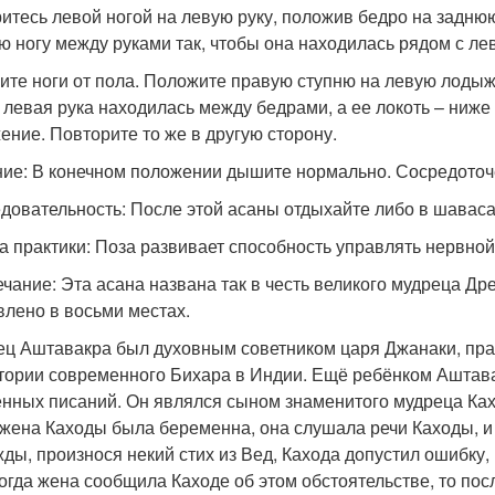
итесь левой ногой на левую руку, положив бедро на заднюю
ю ногу между руками так, чтобы она находилась рядом с лев
ите ноги от пола. Положите правую ступню на левую лодыжк
 левая рука находилась между бедрами, а ее локоть – ниже 
ение. Повторите то же в другую сторону.
ие: В конечном положении дышите нормально. Сосредоточ
довательность: После этой асаны отдыхайте либо в шаваса
а практики: Поза развивает способность управлять нервной
чание: Эта асана названа так в честь великого мудреца Др
влено в восьми местах.
рец Аштавакра был духовным советником царя Джанаки, п
тории современного Бихара в Индии. Ещё ребёнком Аштава
нных писаний. Он являлся сыном знаменитого мудреца Ках
 жена Каходы была беременна, она слушала речи Каходы, и
ды, произнося некий стих из Вед, Кахода допустил ошибку, 
Когда жена сообщила Каходе об этом обстоятельстве, то пос