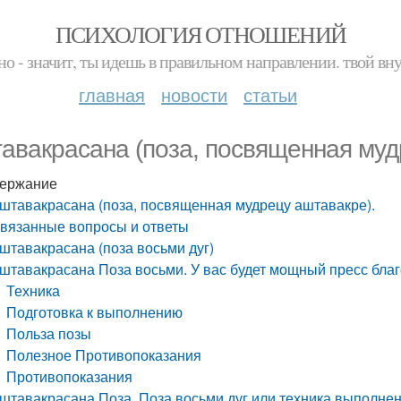
ПСИХОЛОГИЯ ОТНОШЕНИЙ
но - значит, ты идешь в правильном направлении. твой вн
главная
новости
статьи
авакрасана (поза, посвященная муд
ержание
штавакрасана (поза, посвященная мудрецу аштавакре).
вязанные вопросы и ответы
штавакрасана (поза восьми дуг)
штавакрасана Поза восьми. У вас будет мощный пресс бл
Техника
Подготовка к выполнению
Польза позы
Полезное Противопоказания
Противопоказания
штавакрасана Поза. Поза восьми дуг или техника выполн