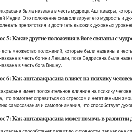
акрасана была названа в честь мудреца Аштавакры, кото
ей Индии. Это положение символизирует его мудрость и дух
олевать препятствия и достигать высоких духовных уровне
ос 5: Какие другие положения в йоге связаны с муд
е есть множество положений, которые были названы в чест
названа в честь богини Лакшми, поза Бадрисана была назв
названа в честь бога Вишну.
ос 6: Как аштавакрасана влияет на психику челове
акрасана имеет положительное влияние на психику челове
а, что помогает справиться со стрессом и негативными эмо
тию самосознания и самопонимания, что способствует духо
ос 7: Как аштавакрасана может помочь в развитии 
акрасана способствует развитию духовности, так как она 