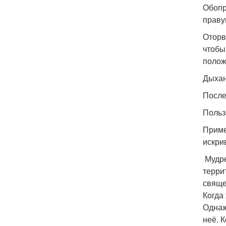
Обопр
праву
Оторв
чтобы
полож
Дыхан
После
Польз
Приме
искри
​ Муд
терри
свяще
Когда
Однаж
неё. 