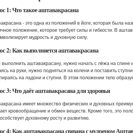
ос 1: Что такое аштавакрасана
акрасана - это одна из положений в йоге, которая была на
ичное положение, которое требует силы и гибкости. В аштав
имволизирует мудрость и духовную силу.
ос 2: Как выполняется аштавакрасана
 выполнить аштавакрасану, нужно начать с лёжа на спине и 
аясь на руки, нужно подняться на колени и поставить ступни
опираясь на ладони и ступни. В этом положении тело образуе
ос 3: Что даёт аштавакрасана для здоровья
акрасана имеет множество физических и духовных преимущ
ает кровообращение и обмен веществ. Кроме того, это поло
пособствует духовному росту и развитию.
ос 4: Как аштавакрасана связана с мудрецом Ашта