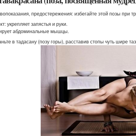
авакрасана (поза, посвященная мудрец
вопоказания, предостережения: избегайте этой позы при тра
т: укрепляет запястья и руки.
ирует абдоминальные мышцы.
аньте в тадасану (позу горы), расставив стопы чуть шире таз