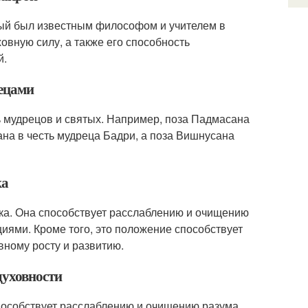
рый был известным философом и учителем в
овную силу, а также его способность
й.
рецами
ь мудрецов и святых. Например, поза Падмасана
ана в честь мудреца Бадри, а поза Вишнусана
ка
ка. Она способствует расслаблению и очищению
циями. Кроме того, это положение способствует
вному росту и развитию.
духовности
способствует расслаблению и очищению разума,