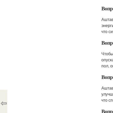
Вопр
Аштав
энерг
что с
Вопр
Чтобы
опуск
пол, 
Вопр
Аштав
улучш
что с
⇦
Вопр