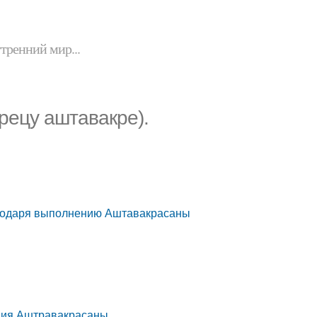
утренний мир...
рецу аштавакре).
агодаря выполнению Аштавакрасаны
ения Аштравакрасаны