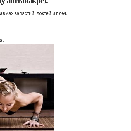
у аштавакре).
вмах запястий, локтей и плеч.
а.