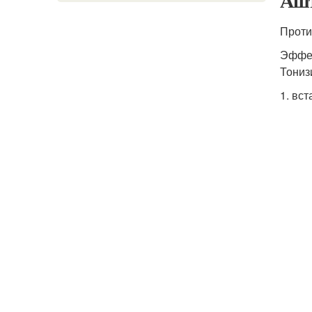
Ашт
Проти
Эффек
Тониз
1. вст