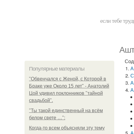
если тебе труд
Ашт
Сод
А
Популярные материалы
С
"Обвенчался с Женой, с Которой в
А
Браке уже Около 15 лет" - Анатолий
А
Цой удивил поклонников "тайной
свадьбой".
"Ты такой единственный на всём
белом свете …":
Когда-то всем объясняли эту тему
А