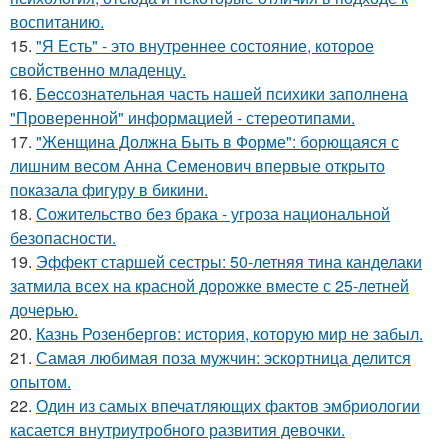
воспитанию.
15.
"Я Есть" - этo внутpeннее состояние, которое
свойственно младенцу.
16.
Бecсознательная часть нашей психики заполнена
"Проверенной" информацией - стереотипами.
17.
"Женщина Должна Быть в Форме": борющаяся с
лишним весом Анна Семенович впервые открыто
показала фигуру в бикини.
18.
Сожительство без брака - угроза национальной
безопасности.
19.
Эффект старшей сестры: 50-летняя тина канделаки
затмила всех на красной дорожке вместе с 25-летней
дочерью.
20.
Казнь Розенбергов: история, которую мир не забыл.
21.
Самая любимая поза мужчин: эскортница делится
опытом.
22.
Один из самых впечатляющих фактов эмбриологии
касается внутриутробного развития девочки.