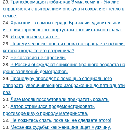
23.
Трансформация любви: как Эмма хеминг - Уиллис
справляется с выгоранием опекуна и сохраняет тепло в
семье.
24.
Храм книг в самом сердце Бразилии: удивительная
история королевского португальского читального зала.
25.
Я надорвался, сил нет.
26.
Почему человек снова и снова возвращается к боли,
которая когда-то его разрушила?
27.
Её согласия не спросили.
28.
В России обсуждают снижение брачного возраста на
фоне заявлений демографов.
29.
Процедуру проводят с помощью специального
аппарата, увеличивающего изображение до пятнадцати
раз.
30.
Лизе моряк посоветовали прекратить рожать.
31.
Автор стремился продемонстрировать
противоречивую природу материнства.
32.
Не ложитесь спать, пока вы не сделаете этого!
33.
Механика судьбы: как женщина ищет мужчину.