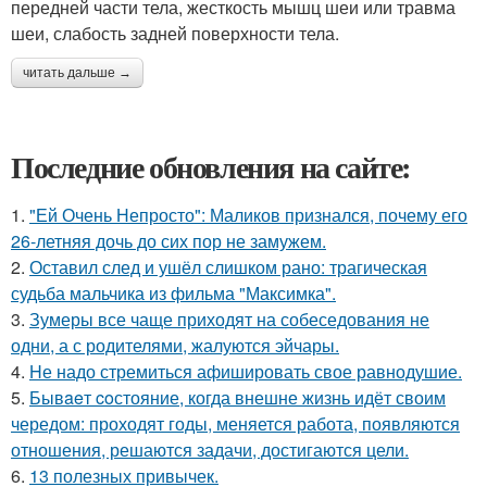
передней части тела, жесткость мышц шеи или травма
шеи, слабость задней поверхности тела.
читать дальше →
Последние обновления на сайте:
1.
"Ей Очень Непросто": Маликов признался, почему его
26-летняя дочь до сих пор не замужем.
2.
Оставил след и ушёл слишком рано: трагическая
судьба мальчика из фильма "Максимка".
3.
Зумеры все чаще приходят на собеседования не
одни, а с родителями, жалуются эйчары.
4.
Hе надо стремиться афишировать свое равнодушие.
5.
Бывaeт coстояние, когда внешне жизнь идёт своим
чередом: проходят годы, меняется работа, появляются
отношения, решаются задачи, достигаются цели.
6.
13 полезных привычек.