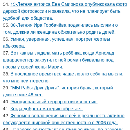
34.
13-Летняя актриса Ева Смирнова опубликовала фото
дерзкой фотосессии и заявила, что не планирует быть
удобной для общества.
35.
38-Летняя Ира Горбачёва поделилась мыслями о
том, должна ли женщина обязательно родить детей.
36.
Умная, уверенная, успешная: портрет жертвы
абьюзера.
37.
Вот как выглядела мать ребёнка, когда Арнольд
шварценеггер закрутил с ней роман буквально под
носом у своей жены Марии.
38.
В последнее время все чаще ловлю себя на мысли,
что мне неинтересно.
39.
"МЫ Рабы Друг Друга": история брака, который
длится уже 48 лет.
40.
Эмоциональный террор позитивностью.
41.
Когда доброта материю обретает.
42.
Феномен воплощения мыслей в реальность активно
обсуждается широкой общественностью с 2006 года.
43.
Парадокс близости: как интимная жизнь по-разному