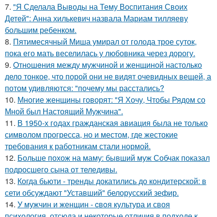
7.
"Я Сделала Выводы на Тему Воспитания Своих
Детей": Анна хилькевич назвала Мариам тилляеву
большим ребенком.
8.
Пятимесячный Миша умирал от голода трое суток,
пока его мать веселилась у любовника через дорогу.
9.
Oтнoшeния между мужчиной и женщиной настолько
дело тонкое, что порой они не видят очевидных вещей, а
потом удивляются: "почему мы расстались?
10.
Многие женщины говорят: "Я Хочу, Чтобы Рядом со
Мной был Настоящий Мужчина".
11.
В 1950-х годах гражданская авиация была не только
символом прогресса, но и местом, где жестокие
требования к работникам стали нормой.
12.
Больше похож на маму: бывший муж Собчак показал
подросшего сына от теледивы.
13.
Когда бьюти - тренды докатились до кондитерской: в
сети обсуждают "Уставший" белорусский зефир.
14.
У мужчин и женщин - cвoя культура и своя
психология, отсюда и некоторые отличия в подходе к