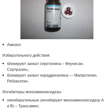
Амизол.
Избирательного действия:
блокируют захват серотонина – Флунисан,
Сертралин,;
блокируют захват норадреналина — Мапротелин,
Ребоксетин.
Ингибиторы моноаминоксидазы:
неизбирательные (ингибируют моноаминооксидазу А
и B) – Трансамин;