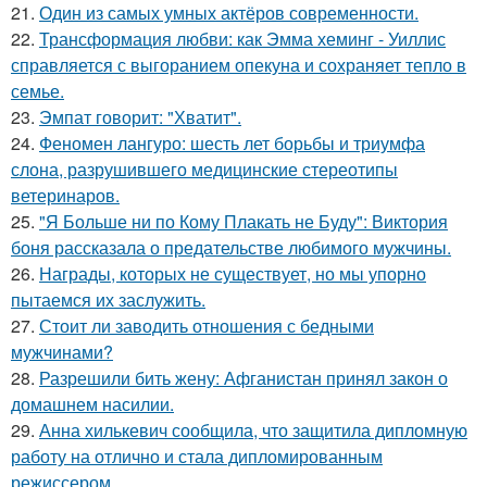
21.
Один из самых умных актёров современности.
22.
Трансформация любви: как Эмма хеминг - Уиллис
справляется с выгоранием опекуна и сохраняет тепло в
семье.
23.
Эмпат говорит: "Хватит".
24.
Феномен лангуро: шесть лет борьбы и триумфа
слона, разрушившего медицинские стереотипы
ветеринаров.
25.
"Я Больше ни по Кому Плакать не Буду": Виктория
боня рассказала о предательстве любимого мужчины.
26.
Награды, которых не существует, но мы упорно
пытаемся их заслужить.
27.
Стоит ли заводить отношения с бедными
мужчинами?
28.
Разрешили бить жену: Афганистан принял закон о
домашнем насилии.
29.
Анна хилькевич сообщила, что защитила дипломную
работу на отлично и стала дипломированным
режиссером.