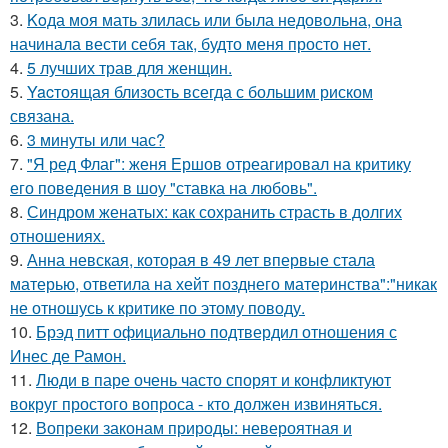
3.
Koда моя мать злилась или была недовольна, она
начинала вести себя так, будто меня просто нет.
4.
5 лучших трав для женщин.
5.
Yacтоящая близость всегда с большим риском
связана.
6.
3 минуты или час?
7.
"Я ред Флаг": женя Ершов отреагировал на критику
его поведения в шоу "ставка на любовь".
8.
Синдром женатых: как сохранить страсть в долгих
отношениях.
9.
Анна невская, которая в 49 лет впервые стала
матерью, ответила на хейт позднего материнства":"никак
не отношусь к критике по этому поводу.
10.
Брэд питт официально подтвердил отношения с
Инес де Рамон.
11.
Люди в паре очень часто спорят и конфликтуют
вокруг простого вопроса - кто должен извиняться.
12.
Вопреки законам природы: невероятная и