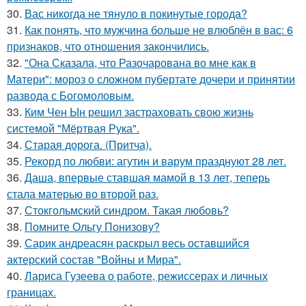
30.
Вас никогда не тянуло в покинутые города?
31.
Как понять, что мужчина больше не влюблён в вас: 6
признаков, что отношения закончились.
32.
"Она Сказала, что Разочарована во мне как в
Матери": мороз о сложном пубертате дочери и принятии
развода с Богомоловым.
33.
Ким Чен Ын решил застраховать свою жизнь
системой "Мёртвая Рука".
34.
Старая дорога. (Притча).
35.
Рекорд по любви: агутин и варум празднуют 28 лет.
36.
Даша, впервые ставшая мамой в 13 лет, теперь
стала матерью во второй раз.
37.
Стокгольмский синдром. Такая любовь?
38.
Помните Ольгу Понизову?
39.
Сарик андреасян раскрыл весь оставшийся
актерский состав "Войны и Мира".
40.
Лариса Гузеева о работе, режиссерах и личных
границах.