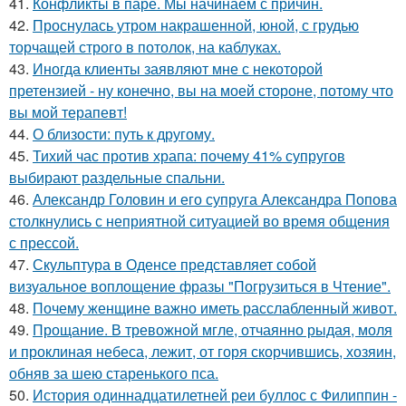
41.
Конфликты в паре. Мы начинаем с причин.
42.
Проснулась утром накрашенной, юной, с грудью
торчащей строго в потолок, на каблуках.
43.
Иногда клиенты заявляют мне с некоторой
претензией - ну конечно, вы на моей стороне, потому что
вы мой терапевт!
44.
О близости: путь к другому.
45.
Тихий час против храпа: почему 41% супругов
выбирают раздельные спальни.
46.
Александр Головин и его супруга Александра Попова
столкнулись с неприятной ситуацией во время общения
с прессой.
47.
Скульптура в Оденсе представляет собой
визуальное воплощение фразы "Погрузиться в Чтение".
48.
Почему женщине важно иметь расслабленный живот.
49.
Прощание. В тревожной мгле, отчаянно рыдая, моля
и проклиная небеса, лежит, от горя скорчившись, хозяин,
обняв за шею старенького пса.
50.
История одиннадцатилетней реи буллос с Филиппин -