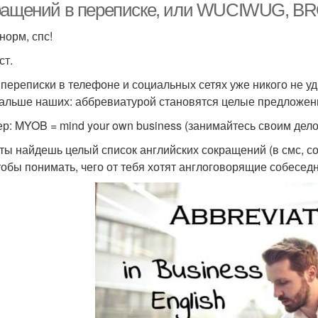
ращений в переписке, или WUCIWUG, BR
норм, спс!
ст.
 переписки в телефоне и социальных сетях уже никого не у
альше наших: аббревиатурой становятся целые предложен
р: MYOB = mind your own business (занимайтесь своим дел
ты найдешь целый список английских сокращений (в смс, со
чтобы понимать, чего от тебя хотят англоговорящие собеседн