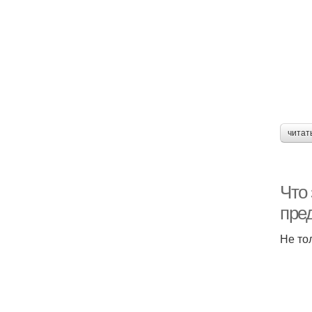
читат
Что 
пре
Не то