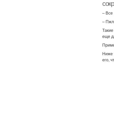
сок
– Все 
– Пжл
Такие
еще д
Приме
Ниже 
его, 