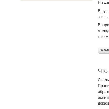
На са
В рус
закры
Вопро
молод
таким
читат
Что 
Сколь
Прави
обрат
если 
доказ