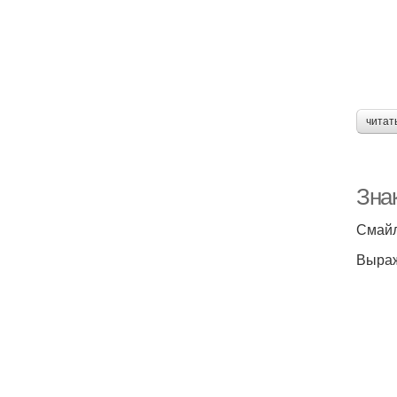
читат
Знак
Смайл
Выраж