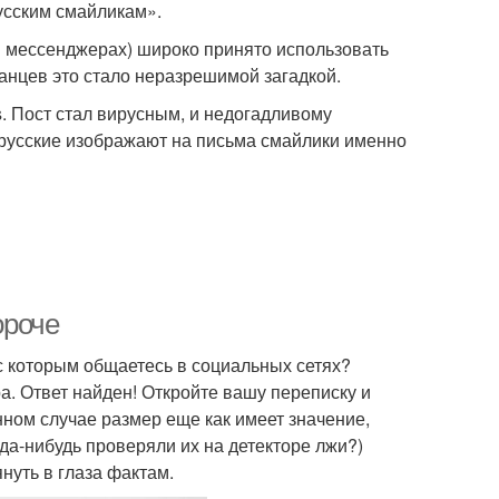
усским смайликам».
в мессенджерах) широко принято использовать
анцев это стало неразрешимой загадкой.
s. Пост стал вирусным, и недогадливому
 русские изображают на письма смайлики именно
ороче
с которым общаетесь в социальных сетях?
а. Ответ найден! Откройте вашу переписку и
ном случае размер еще как имеет значение,
огда-нибудь проверяли их на детекторе лжи?)
януть в глаза фактам.