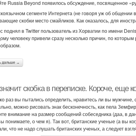
йте Russia Beyond появилось обсуждение, посвященное «р
скоязычном сегменте Интернета (не говоря уж об общении 
вающие скобки место смайликов. Как оказалось, для иностр
с поднял в Twitter пользователь из Хорватии по имени Deni
ому человеку привели сразу несколько причин, по которым
 образом.
ь дальше →
значит скобка в переписке. Короче, еще к
ко раз вы пытались определить, нравитесь ли вы мужчине, 
льно, можно рисовать знак бесконечность, как пела Земфир
ите внимание на размер сообщений собеседника (даа, в дан
вы понимаете, о чем я). Так вот, британские ученые (а вы к
али, что не надо слушать британских ученых, а следует взгл