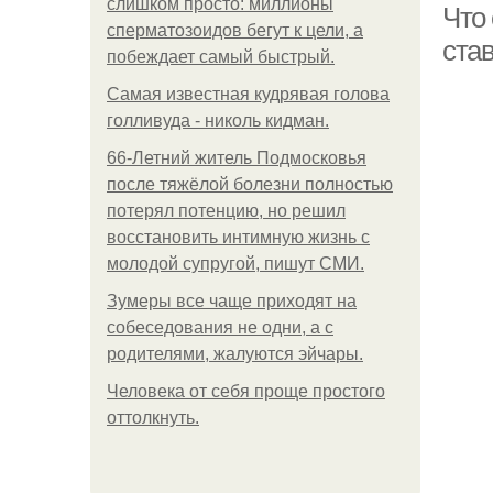
слишком просто: миллионы
Что
сперматозоидов бегут к цели, а
ста
побеждает самый быстрый.
Самая известная кудрявая голова
голливуда - николь кидман.
66-Летний житель Подмосковья
после тяжёлой болезни полностью
потерял потенцию, но решил
восстановить интимную жизнь с
молодой супругой, пишут СМИ.
Зумеры все чаще приходят на
собеседования не одни, а с
родителями, жалуются эйчары.
Человека от себя проще простого
оттолкнуть.