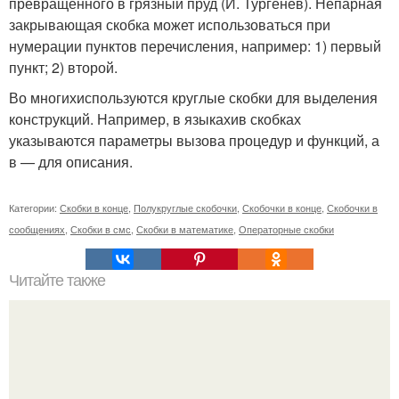
превращённого в грязный пруд (И. Тургенев). Непарная
закрывающая скобка может использоваться при
нумерации пунктов перечисления, например: 1) первый
пункт; 2) второй.
Во многихиспользуются круглые скобки для выделения
конструкций. Например, в языкахив скобках
указываются параметры вызова процедур и функций, а
в — для описания.
Категории:
Скобки в конце
,
Полукруглые скобочки
,
Скобочки в конце
,
Скобочки в
сообщениях
,
Скобки в смс
,
Скобки в математике
,
Операторные скобки
Читайте также