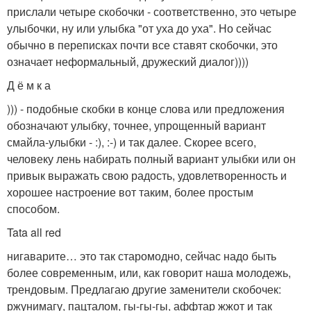
прислали четыре скобочки - соответственно, это четыре
улыбочки, ну или улыбка "от уха до уха". Но сейчас
обычно в переписках почти все ставят скобочки, это
означает неформальный, дружеский диалог))))
Д ё м к а
))) - подобные скобки в конце слова или предложения
обозначают улыбку, точнее, упрощенный вариант
смайла-улыбки - :), :-) и так далее. Скорее всего,
человеку лень набирать полный вариант улыбки или он
привык выражать свою радость, удовлетворенность и
хорошее настроение вот таким, более простым
способом.
Tata all red
нигаварите… это так старомодно, сейчас надо быть
более современным, или, как говорит наша молодежь,
трендовым. Предлагаю другие заменители скобочек:
ржунимагу, пацталом, гы-гы-гы, аффтар жжот и так