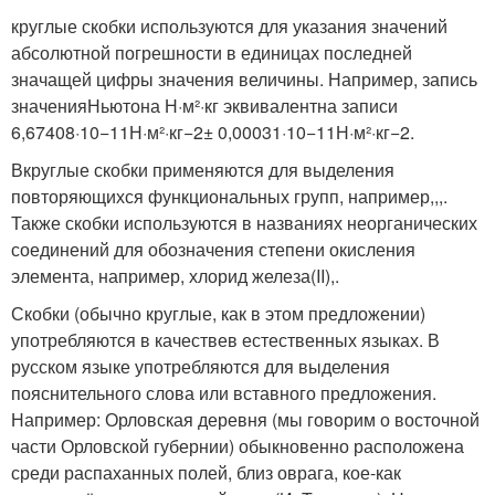
круглые скобки используются для указания значений
абсолютной погрешности в единицах последней
значащей цифры значения величины. Например, запись
значенияНьютона
Н·м²·кг
эквивалентна записи
6,67408·10
−11
Н·м²·кг
−2
± 0,00031·10
−11
Н·м²·кг
−2
.
Вкруглые скобки применяются для выделения
повторяющихся функциональных групп, например,,,.
Также скобки используются в названиях неорганических
соединений для обозначения степени окисления
элемента, например, хлорид железа(II),.
Скобки (обычно круглые, как в этом предложении)
употребляются в качествев естественных языках. В
русском языке употребляются для выделения
пояснительного слова или вставного предложения.
Например: Орловская деревня (мы говорим о восточной
части Орловской губернии) обыкновенно расположена
среди распаханных полей, близ оврага, кое-как