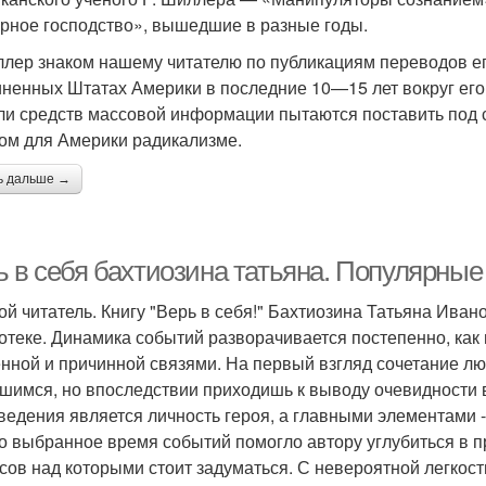
урное господство», вышедшие в разные годы.
ллер знаком нашему читателю по публикациям переводов его
ненных Штатах Америки в последние 10—15 лет вокруг его 
ли средств массовой информации пытаются поставить под 
ом для Америки радикализме.
ь дальше →
ь в себя бахтиозина татьяна. Популярные
ой читатель. Книгу "Верь в себя!" Бахтиозина Татьяна Ива
отеке. Динамика событий разворачивается постепенно, как
нной и причинной связями. На первый взгляд сочетание л
шимся, но впоследствии приходишь к выводу очевидности
ведения является личность героя, а главными элементами -
о выбранное время событий помогло автору углубиться в 
сов над которыми стоит задуматься. С невероятной легкос