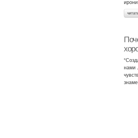
ирони
читат
Поч
хор
"Созд
нами 
чувств
знаме