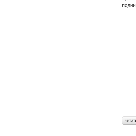
подни
читат