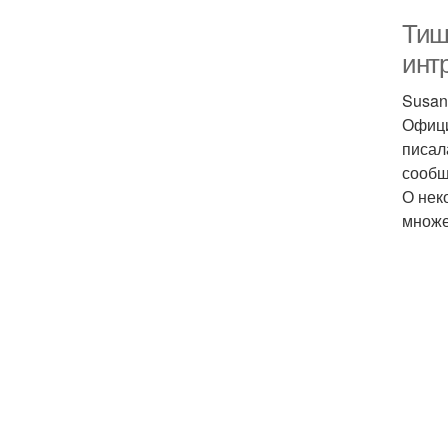
Тиш
инт
Susan 
Офици
писал
сообщ
О нек
множе