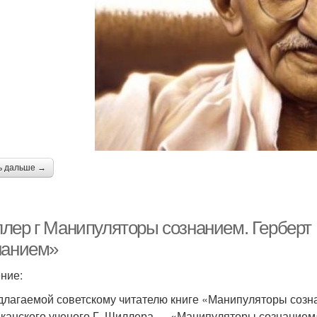
ь дальше →
лер г Манипуляторы сознанием. Гербер
нанием»
ние:
длагаемой советскому читателю книге «Манипуляторы созн
канского ученого Г. Шиллера — «Манипуляторы сознанием