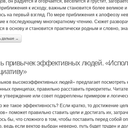
ов, он радуется и огорчается, веселится и грустит, загорае
приближения к исходу, важным становится более великое и 
ось на первый взгляд. По мере приближения к апофеозу нев
ие к последующему многократному чтению. Сюжет разворач
ся в основу и становится практически родным и словно, зна
ь дальше →
ь привычек эффективных людей. «Исполь
циативу»
выков высокоэффективных людей» предлагает посмотреть на
нных принципах, правильно расставить приоритеты. Читате
е утверждение или совет подкреплены примером и логичес
то же такое эффективность? Если кратко, то достижение це
ов» поможет правильно ставить цели и достигать их, затра
ось бы, что сложного в том, чтобы поставить перед собой о
о, ведь если вектор выбран неверно, путь будет труден и д