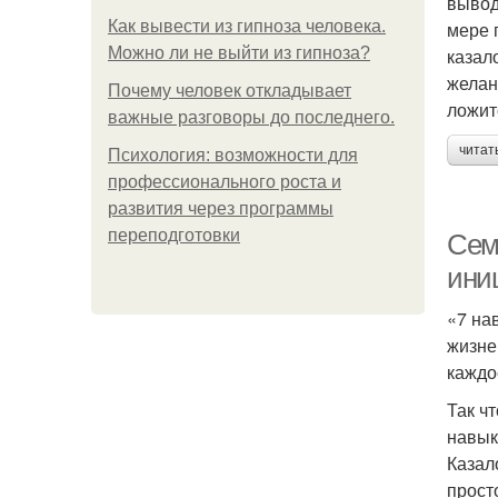
вывод
Как вывести из гипноза человека.
мере 
Можно ли не выйти из гипноза?
казал
желан
Почему человек откладывает
ложит
важные разговоры до последнего.
читат
Психология: возможности для
профессионального роста и
развития через программы
переподготовки
Сем
ини
«7 на
жизне
каждо
Так ч
навык
Казал
прост