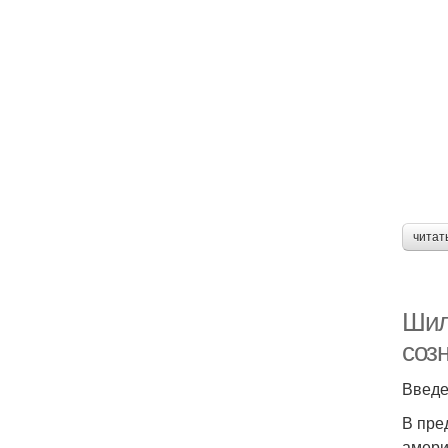
читат
Шил
соз
Введе
В пре
амери