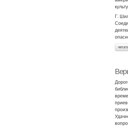
культ
Г. Ши
Соеди
деяте
опасн
читат
Вер
Дорог
библи
време
приев
произ
Удачн
вопро