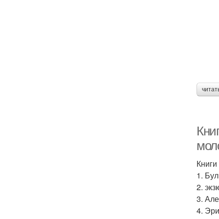
читат
Кни
мол
Книги
1. Бу
2. эк
3. Ал
4. Эр