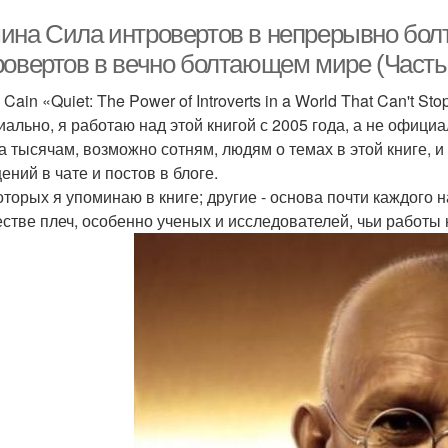
ина Сила интровертов в непрерывно бо
ровертов в вечно болтающем мире (Часть
Cain «Quiet: The Power of Introverts in a World That Can't St
ально, я работаю над этой книгой с 2005 года, а не офици
а тысячам, возможно сотням, людям о темах в этой книге, и 
ений в чате и постов в блоге.
оторых я упоминаю в книге; другие - основа почти каждого
стве плеч, особенно ученых и исследователей, чьи работы