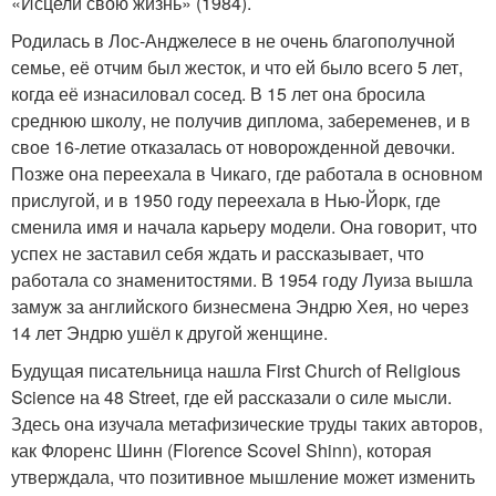
«Исцели свою жизнь» (1984).
Родилась в Лос-Анджелесе в не очень благополучной
семье, её отчим был жесток, и что ей было всего 5 лет,
когда её изнасиловал сосед. В 15 лет она бросила
среднюю школу, не получив диплома, забеременев, и в
свое 16-летие отказалась от новорожденной девочки.
Позже она переехала в Чикаго, где работала в основном
прислугой, и в 1950 году переехала в Нью-Йорк, где
сменила имя и начала карьеру модели. Она говорит, что
успех не заставил себя ждать и рассказывает, что
работала со знаменитостями. В 1954 году Луиза вышла
замуж за английского бизнесмена Эндрю Хея, но через
14 лет Эндрю ушёл к другой женщине.
Будущая писательница нашла First Church of Religious
Science на 48 Street, где ей рассказали о силе мысли.
Здесь она изучала метафизические труды таких авторов,
как Флоренс Шинн (Florence Scovel Shinn), которая
утверждала, что позитивное мышление может изменить