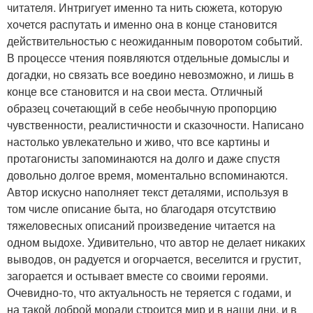
читателя. Интригует именно та нить сюжета, которую
хочется распутать и именно она в конце становится
действительностью с неожиданным поворотом событий.
В процессе чтения появляются отдельные домыслы и
догадки, но связать все воедино невозможно, и лишь в
конце все становится и на свои места. Отличный
образец сочетающий в себе необычную пропорцию
чувственности, реалистичности и сказочности. Написано
настолько увлекательно и живо, что все картины и
протагонисты запоминаются на долго и даже спустя
довольно долгое время, моментально вспоминаются.
Автор искусно наполняет текст деталями, используя в
том числе описание быта, но благодаря отсутствию
тяжеловесных описаний произведение читается на
одном выдохе. Удивительно, что автор не делает никаких
выводов, он радуется и огорчается, веселится и грустит,
загорается и остывает вместе со своими героями.
Очевидно-то, что актуальность не теряется с годами, и
на такой доброй морали строится мир и в наши дни, и в