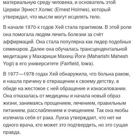
материальную среду человека, и основатель этой
Церкви Эрнест Холмс (Ernest Holmes), который
утверждал, что мысли могут исцелять тело.
В начале 1970-х годов Хей стала практиком. В этой роли
она помогала людям лечить болезни за счёт
аффирмаций. Она стала популярна как лидер подобных
семинаров. Далее она обучалась трансцендентальной
медитации у Махариши Махеш Йоги (Maharishi Mahesh
Yogi) в его университете (Fairfield, Iowa).
В 1977—1978 годах Хей обнаружила, что больна раком,
и нашла причину в отвращении к своему детству, в
обиде на жестокое с ней обращение и изнасиловании.
Она отказалась от медицины и начала новый образ
жизни, занимаясь прощением, лечением, правильным
питанием, расслаблением и очищением. Так она якобы
излечила себя от рака. Луиза утверждает, что нет ни
одного врача, кто может это подтвердить, но это сущая
правда.