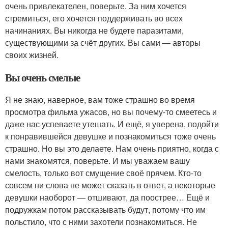
очень привлекателен, поверьте. За ним хочется
стремиться, его хочется поддерживать во всех
начинаниях. Вы никогда не будете паразитами,
существующими за счёт других. Вы сами — авторы
своих жизней.
Вы очень смелые
Я не знаю, наверное, вам тоже страшно во время
просмотра фильма ужасов, но вы почему-то смеетесь и
даже нас успеваете утешать. И ещё, я уверена, подойти
к понравившейся девушке и познакомиться тоже очень
страшно. Но вы это делаете. Нам очень приятно, когда с
нами знакомятся, поверьте. И мы уважаем вашу
смелость, только вот смущение своё прячем. Кто-то
совсем ни слова не может сказать в ответ, а некоторые
девушки наоборот — отшивают, да поострее… Ещё и
подружкам потом рассказывать будут, потому что им
польстило, что с ними захотели познакомиться. Не