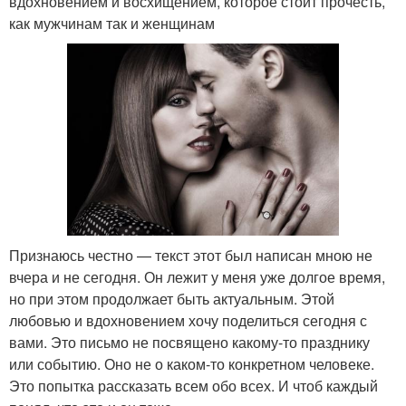
вдохновением и восхищением, которое стоит прочесть,
как мужчинам так и женщинам
Признаюсь честно — текст этот был написан мною не
вчера и не сегодня. Он лежит у меня уже долгое время,
но при этом продолжает быть актуальным. Этой
любовью и вдохновением хочу поделиться сегодня с
вами. Это письмо не посвящено какому-то празднику
или событию. Оно не о каком-то конкретном человеке.
Это попытка рассказать всем обо всех. И чтоб каждый