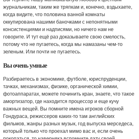
журнальчикам, таким же тряпкам и, конечно, вздыхаете,
когда видите, что половина ванной комнаты
оккупирована нашими баночками с непонятными
консистенциями и надписями, но ничего нам не
говорите. И тут ещё раз доказываете свою смелость,
потому что не пугаетесь, когда мы намазаны чем-то
зеленым. Или почти не пугаетесь.
Вы очень умные
Разбираетесь в экономике, футболе, юриспруденции,
тачках, механизмах, физике, органической химии,
фотоаппаратах, можете починить кран, знаете, что такое
амортизатор, где находится процессор и еще кучу
важных вещей. Вы помните имена игроков сборной
Гондураса, режиссеров каких-то там английских
фильмов, жанры разных музык, год выпуска мерседеса,
который только что проехал мимо вас и, если очень
покопаться, то наверняка вспомните дату своей