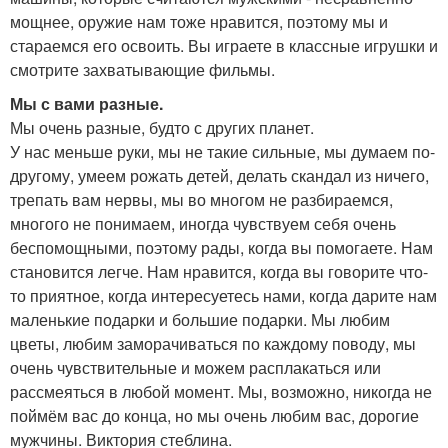
мощнее, оружие нам тоже нравится, поэтому мы и
стараемся его освоить. Вы играете в классные игрушки и
смотрите захватывающие фильмы.
Мы с вами разные.
Мы очень разные, будто с других планет.
У нас меньше руки, мы не такие сильные, мы думаем по-
другому, умеем рожать детей, делать скандал из ничего,
трепать вам нервы, мы во многом не разбираемся,
многого не понимаем, иногда чувствуем себя очень
беспомощными, поэтому рады, когда вы помогаете. Нам
становится легче. Нам нравится, когда вы говорите что-
то приятное, когда интересуетесь нами, когда дарите нам
маленькие подарки и большие подарки. Мы любим
цветы, любим заморачиваться по каждому поводу, мы
очень чувствительные и можем расплакаться или
рассмеяться в любой момент. Мы, возможно, никогда не
поймём вас до конца, но мы очень любим вас, дорогие
мужчины. Виктория стеблина.