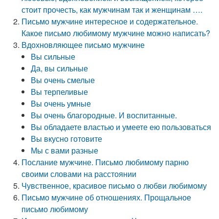
стоит прочесть, как мужчинам так и женщинам ….
Письмо мужчине интересное и содержательное.
Какое письмо любимому мужчине можно написать?
Вдохновляющее письмо мужчине
Вы сильные
Да, вы сильные
Вы очень смелые
Вы терпеливые
Вы очень умные
Вы очень благородные. И воспитанные.
Вы обладаете властью и умеете ею пользоваться
Вы вкусно готовите
Мы с вами разные
Послание мужчине. Письмо любимому парню
своими словами на расстоянии
Чувственное, красивое письмо о любви любимому
Письмо мужчине об отношениях. Прощальное
письмо любимому