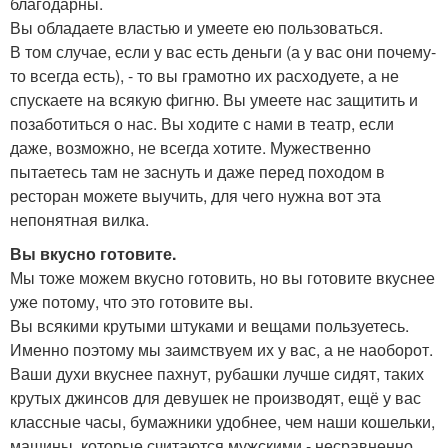
благодарны.
Вы обладаете властью и умеете ею пользоваться.
В том случае, если у вас есть деньги (а у вас они почему-
то всегда есть), - то вы грамотно их расходуете, а не
спускаете на всякую фигню. Вы умеете нас защитить и
позаботиться о нас. Вы ходите с нами в театр, если
даже, возможно, не всегда хотите. Мужественно
пытаетесь там не заснуть и даже перед походом в
ресторан можете выучить, для чего нужна вот эта
непонятная вилка.
Вы вкусно готовите.
Мы тоже можем вкусно готовить, но вы готовите вкуснее
уже потому, что это готовите вы.
Вы всякими крутыми штуками и вещами пользуетесь.
Именно поэтому мы заимствуем их у вас, а не наоборот.
Ваши духи вкуснее пахнут, рубашки лучше сидят, таких
крутых джинсов для девушек не производят, ещё у вас
классные часы, бумажники удобнее, чем наши кошельки,
машины, которые считаются мужскими - несравненно