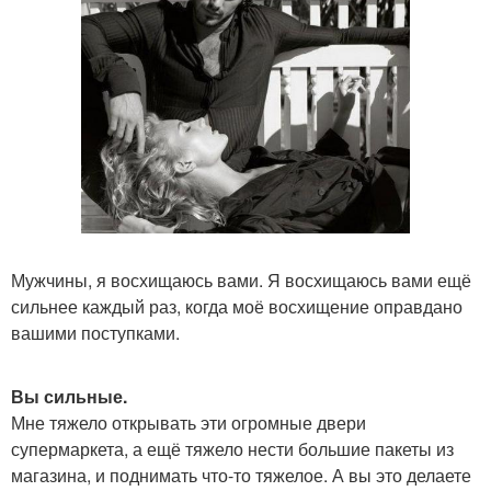
Мужчины, я восхищаюсь вами. Я восхищаюсь вами ещё
сильнее каждый раз, когда моё восхищение оправдано
вашими поступками.
Вы сильные.
Мне тяжело открывать эти огромные двери
супермаркета, а ещё тяжело нести большие пакеты из
магазина, и поднимать что-то тяжелое. А вы это делаете