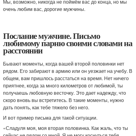
Мы, возможно, никогда не поймём вас до конца, но мы
очень любим вас, дорогие мужчины.
Послание мужчине. Письмо
любимому парню своими словами на
расстоянии
Бывают моменты, когда вашей второй половинки нет
рядом. Его забирают в армию или он уезжает на учебу. В
общем, вам пришлось расстаться на время. Нет ничего
приятнее, когда за много километров от любимой, ты
получаешь любовную весточку. Это дает надежду, что
скоро вновь вы встретитесь. В такие моменты, нужно
дать понять, как тебе тяжело без него.
И вот пример письма для такой ситуации.
«Сладуля моя, моя вторая половинка. Как жаль, что ты
сейчас не рядом со мной. Я не могу коснуться тебя,