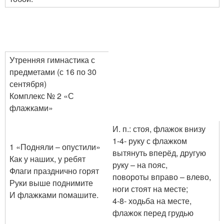
Утренняя гимнастика с
предметами (с 16 по 30
сентября)
Комплекс № 2 «С
флажками»
И. п.: стоя, флажок внизу
1-4- руку с флажком
1 «Подняли – опустили»
вытянуть вперёд, другую
Как у наших, у ребят
руку – на пояс,
Флаги празднично горят
повороты вправо – влево,
Руки выше поднимите
ноги стоят на месте;
И флажками помашите.
4-8- ходьба на месте,
флажок перед грудью