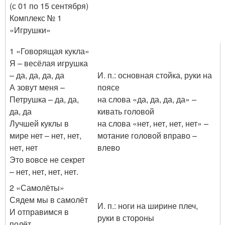
(с 01 по 15 сентября)
Комплекс № 1
«Игрушки»
1 «Говорящая кукла»
Я – весёлая игрушка
– да, да, да, да
И. п.: основная стойка, руки на
А зовут меня –
поясе
Петрушка – да, да,
на слова «да, да, да, да» –
да, да
кивать головой
Лучшей куклы в
на слова «нет, нет, нет, нет» –
мире нет – нет, нет,
мотание головой вправо –
нет, нет
влево
Это вовсе не секрет
– нет, нет, нет, нет.
2 «Самолёты»
Сядем мы в самолёт
И. п.: ноги на ширине плеч,
И отправимся в
руки в стороны
полёт,