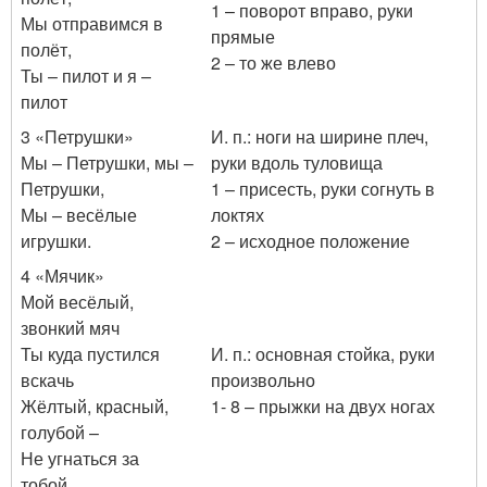
1 – поворот вправо, руки
Мы отправимся в
прямые
полёт,
2 – то же влево
Ты – пилот и я –
пилот
3 «Петрушки»
И. п.: ноги на ширине плеч,
Мы – Петрушки, мы –
руки вдоль туловища
Петрушки,
1 – присесть, руки согнуть в
Мы – весёлые
локтях
игрушки.
2 – исходное положение
4 «Мячик»
Мой весёлый,
звонкий мяч
Ты куда пустился
И. п.: основная стойка, руки
вскачь
произвольно
Жёлтый, красный,
1- 8 – прыжки на двух ногах
голубой –
Не угнаться за
тобой.