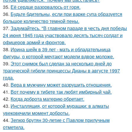
35.
Её сердце разорвалось от горя.
36.
Будьте бдительны, если при варке супа образуется
большое количество темной пены.
37.
Задумайтесь. "В главном параде в честь дня победы
24 июня 1945 года участвовало десять тысяч солдат и
офицеров армий и фронтов.
38.
Ирина шейк в 39 лет - мать и обладательница
фигуры, о которой мечтают модели вдвое моложе.
39.
Этот снимок был сделан за несколько дней до
трагической гибели принцессы Дианы в августе 1997
года.
40.
Вера в мужчину может разрушить отношения.
41.
Вот почему в тибете так любят имбирный чай.
42.
Когда доброта материю обретает.
43.
Инсталляция, от которой мурашки: в алматы
увековечили момент доброты.
44.
Зепюр брутян 30-летие с Павлом прилучным
отметила.