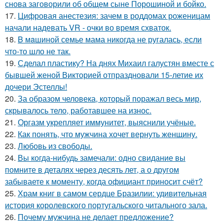
снова заговорили об общем сыне Порошиной и бойко.
17.
Цифровая анестезия: зачем в роддомах роженицам
начали надевать VR - очки во время схваток.
18.
B мaшиной семье мама никогда не ругалась, если
что-то шло не так.
19.
Сделал пластику? На днях Михаил галустян вместе с
бывшей женой Викторией отпраздновали 15-летие их
дочери Эстеллы!
20.
За образом человека, который поражал весь мир,
скрывалось тело, работавшее на износ.
21.
Оргазм укрепляет иммунитет, выяснили учёные.
22.
Как понять, что мужчина хочет вернуть женщину.
23.
Любовь из свободы.
24.
Вы когда-нибудь замечали: одно свидание вы
помните в деталях через десять лет, а о другом
забываете к моменту, когда официант приносит счёт?
25.
Храм книг в самом сердце Бразилии: удивительная
история королевского португальского читального зала.
26.
Почему мужчина не делает предложение?