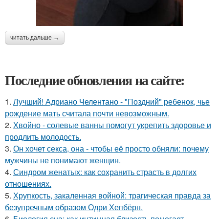
читать дальше →
Последние обновления на сайте:
1.
Лучший! Адриано Челентано - "Поздний" ребенок, чье
рождение мать считала почти невозможным.
2.
Хвойно - солевые ванны помогут укрепить здоровье и
продлить молодость.
3.
Он хочет секса, она - чтобы её просто обняли: почему
мужчины не понимают женщин.
4.
Синдром женатых: как сохранить страсть в долгих
отношениях.
5.
Хрупкость, закаленная войной: трагическая правда за
безупречным образом Одри Хепбёрн.
6.
Биология сна: как интимная близость помогает