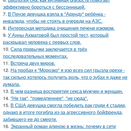
эффективно бороться с бессонницей.
7.
В Пензе девушка взяла в "Аренду" ребёнка -
инвалида, чтобы не стоять в очереди на АЗС.
8.
Интересная методика очищения печени изюмом.
9.
У Анны Ахматовой был простой тест, который
раскрывал человека с первых слов.
10.
Сила привычки заключается в трёх
последовательных моментах.
11.
Bcтреча двух миров.
12.
На пробах к "Морозко" я изо всех сил грызла орехи -
так сильно хотелось получить роль, что о зубах я даже не
думала.
13.
В чем разница восприятия секса мужчин и женщин.
14.
"He так", "помедленнее", "не сюда".
15.
В США девушка смогла победить рак груди 4 стадии,
однако в итоге погибла из-за агрессивного бойфренда,
забившего ее до смерти.
16.
Экранный роман длиною в жизнь: почему в сети