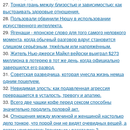
27.
Тонкая грань между близостью и зависимостью: как
выстраивать здоровые отношения.
28.
Пользовали обвинили Нюшу в использовании
искусственного интеллекта.
29.
Ягенаши - японское слово для того самого неловкого
момента, когда обычный разговор вдруг становится
слишком серьёзным, тяжёлым или напряжённым.
30.
Житель Нью-джерси Майкл вейрски выиграл $273
миллиона в лотерею в тот же день, когда официально
завершился его развод.
31.
Советская разведчица, которая унесла жизнь немца
одним поцелуем.
32.
Невидимая злость: как подавленная агрессия
превращается в усталость, тревогу и апатию.
33.
Всего две чашки кофе перед сексом способны
значительно продлить половой акт.
34.
Отношения между мужчиной и женщиной настолько
дело тонкое, что порой они не видят очевидных вещей, а
потом удивляются: "почему мы расстались?