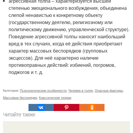
агрессивная толпа – характеризуется высшей
степенью эмоционального возбуждения, объединена
слепой ненавистью к конкретному объекту
(государственному деятелю, религиозному или
политическому движению, управленческой структуре).
Поведение агрессивной толпы наносит наибольший
вред в тех случаях, когда её действия приобретают
характер массовых беспорядков (групповых
эксцессов). Для неё характерно наличие
противоправных действий: избиений, погромов,
поджогов и т. д.
Категории:
Психологические особенности
,
Человек в толпе
,
Опасные факторы
,
Массовые беспорядки
,
Классические теории
Читайте также