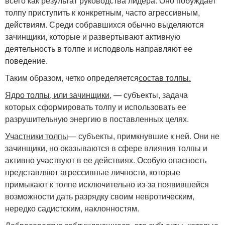
всего как результат руководства лидера. Оно побуждает
толпу приступить к конкретным, часто агрессивным,
действиям. Среди собравшихся обычно выделяются
зачинщики, которые и развертывают активную
деятельность в толпе и исподволь направляют ее
поведение.
Таким образом, четко определяется
состав толпы.
Ядро толпы, или зачинщики
, — субъекты, задача
которых сформировать толпу и использовать ее
разрушительную энергию в поставленных целях.
Участники толпы
— субъекты, примкнувшие к ней. Они не
зачинщики, но оказываются в сфере влияния толпы и
активно участвуют в ее действиях. Особую опасность
представляют агрессивные личности, которые
примыкают к толпе исключительно из-за появившейся
возможности дать разрядку своим невротическим,
нередко садистским, наклонностям.