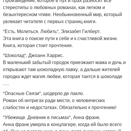
Произведение, которое в пух и прах разносит все
стереотипы о любовных романах, как легком и
безынтересном чтиве. Необыкновенный мир, который
увлекает читателя с первых страниц книги.
"Есть. Молиться. Любить", Элизабет Гилберт.
Эта книга о поиске пути к себе и к счастливой жизни.
Книга, которая стоит прочтения.
"Шоколад", Джоанн Харрис.
В маленький забытый городок приезжают мама и дочь и
открывают там шоколадную лавку, а дальше жителей
городка ждет магия любви, которая таится в шоколаде
….
"Опасные Связи", шодерло де лакло.
Роман об интригах ради мести, о человеческих
слабостях и недостатках. Обязательно к прочтению!
"Убежище. Дневник в письмах", Анна франк.
Анна франк умерла в концлагере, когда ей было всего