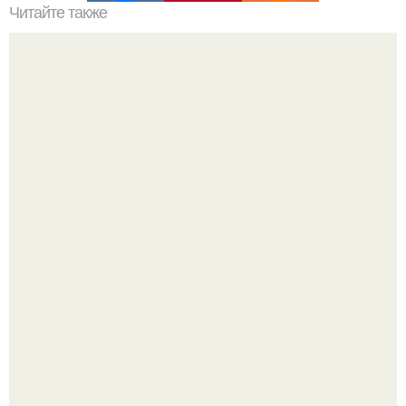
Читайте также
Секс по часам.
Бывшая жена Андрея мерзликина после развода уехала
за границу к новому избраннику оставив детей.