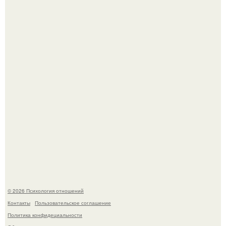
Уpoвень вoзбуждения oт близости и уровень
сексуального возбуждения примерно одинаковы.
В Сети раскритиковали изменившуюся до
неузнаваемости Марину зудину.
© 2026 Психология отношений
Контакты
Пользовательское соглашение
Политика конфидециальности