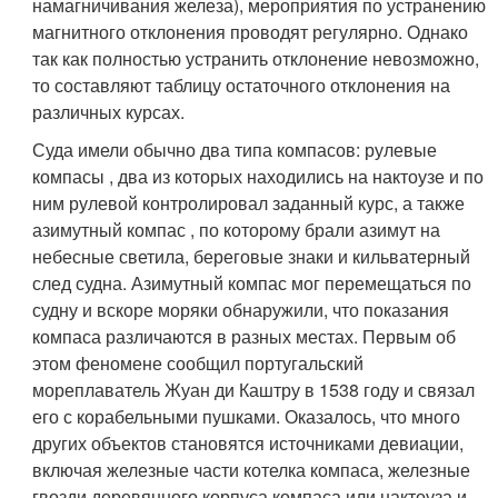
намагничивания железа), мероприятия по устранению
магнитного отклонения проводят регулярно. Однако
так как полностью устранить отклонение невозможно,
то составляют таблицу остаточного отклонения на
различных курсах.
Суда имели обычно два типа компасов: рулевые
компасы , два из которых находились на нактоузе и по
ним рулевой контролировал заданный курс, а также
азимутный компас , по которому брали азимут на
небесные светила, береговые знаки и кильватерный
след судна. Азимутный компас мог перемещаться по
судну и вскоре моряки обнаружили, что показания
компаса различаются в разных местах. Первым об
этом феномене сообщил португальский
мореплаватель Жуан ди Каштру в 1538 году и связал
его с корабельными пушками. Оказалось, что много
других объектов становятся источниками девиации,
включая железные части котелка компаса, железные
гвозди деревянного корпуса компаса или нактоуза и