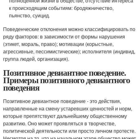
полноценной жизни в обществе, отсутствие интереса
к происходящим событиям: бродяжничество,
пьянство, суицид.
Поведенческие отклонения можно классифицировать по
ряду факторов: в зависимости от формы нарушения
(этикет, мораль, право); мотивации (корыстные,
агрессивные, пессимистические); исполнителя (индивид,
группа людей, организация).
Позитивное девиантное поведение.
Примеры позитивного девиантного
поведения
Позитивное девиантное поведение - это действия,
направленные на смену устаревших ценностей и норм,
которые препятствуют дальнейшему общественному
развитию. Оно может проявляться в творчестве,
политической деятельности или просто личном протесте.
Несмотря на то, что на начальном этапе общество может