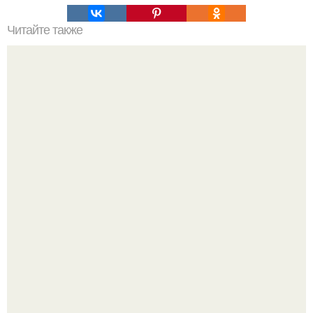
Читайте также
ОКР лечение гипнозом. Обсессивно-компульсивное
расстройство: лечение
Женщина, что знала настоящего Фредди.