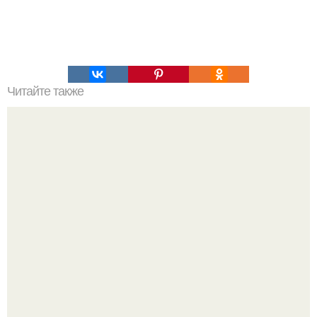
Читайте также
Игры для влюбленных пар на расстоянии. Топ 7 идей
для свидания на расстоянии