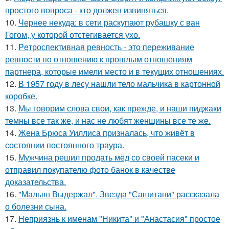
простого вопроса - кто должен извиняться.
10.
Чернее некуда: в сети раскупают рубашку с ван
Гогом, у которой отстегивается ухо.
11.
Peтроспективная ревность - это переживание
ревности по отношению к прошлым отношениям
партнера, которые имели место и в текущих отношениях.
12.
В 1957 году в лесу нашли тело мальчика в картонной
коробке.
13.
Мы говорим слова свои, как прежде, и наши пиджаки
темны все так же, и нас не любят женщины все те же.
14.
Жена Брюса Уиллиса призналась, что живёт в
состоянии постоянного траура.
15.
Мужчина решил продать мёд со своей пасеки и
отправил покупателю фото банок в качестве
доказательства.
16.
"Малыш Выдержал". Звезда "Сашитани" рассказала
о болезни сына.
17.
Неприязнь к именам "Никита" и "Анастасия" простое