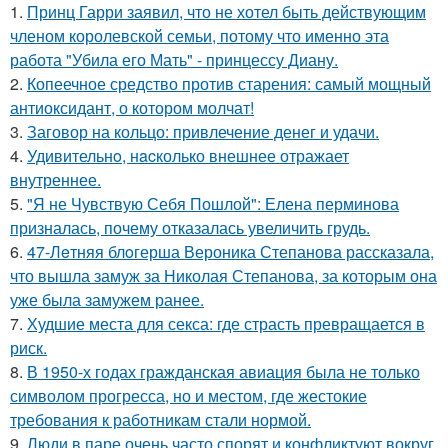
1.
Принц Гарри заявил, что не хотел быть действующим
членом королевской семьи, потому что именно эта
работа "Убила его Мать" - принцессу Диану.
2.
Копеечное средство против старения: самый мощный
антиоксидант, о котором молчат!
3.
Заговор на кольцо: привлечение денег и удачи.
4.
Удивительнo, нacколько внешнее отражает
внутреннее.
5.
"Я не Чувствую Себя Пошлой": Елена перминова
призналась, почему отказалась увеличить грудь.
6.
47-Лeтняя блoгерша Вероника Степанова рассказала,
что вышла замуж за Николая Степанова, за которым она
уже была замужем ранее.
7.
Худшие места для секса: где страсть превращается в
риск.
8.
В 1950-х годах гражданская авиация была не только
символом прогресса, но и местом, где жестокие
требования к работникам стали нормой.
9.
Люди в паре очень часто спорят и конфликтуют вокруг