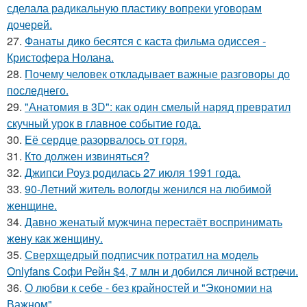
сделала радикальную пластику вопреки уговорам
дочерей.
27.
Фанаты дико бесятся с каста фильма одиссея -
Кристофера Нолана.
28.
Почему человек откладывает важные разговоры до
последнего.
29.
"Анатомия в 3D": как один смелый наряд превратил
скучный урок в главное событие года.
30.
Её сердце разорвалось от горя.
31.
Кто должен извиняться?
32.
Джипси Роуз родилась 27 июля 1991 года.
33.
90-Летний житель вологды женился на любимой
женщине.
34.
Давно женатый мужчина перестаёт воспринимать
жену как женщину.
35.
Сверхщедрый подписчик потратил на модель
Onlyfans Софи Рейн $4, 7 млн и добился личной встречи.
36.
О любви к себе - без крайностей и "Экономии на
Важном".