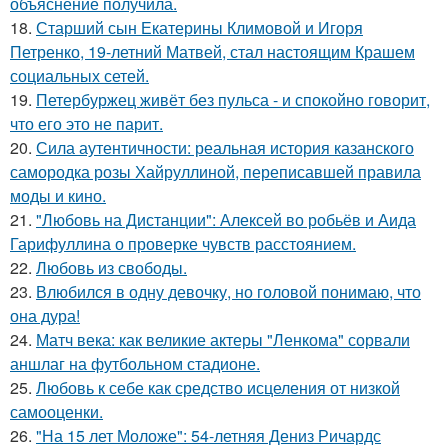
объяснение получила.
18.
Старший сын Екатерины Климовой и Игоря
Петренко, 19-летний Матвей, стал настоящим Крашем
социальных сетей.
19.
Петербуржец живёт без пульса - и спокойно говорит,
что его это не парит.
20.
Сила аутентичности: реальная история казанского
самородка розы Хайруллиной, переписавшей правила
моды и кино.
21.
"Любовь на Дистанции": Алексей во робьёв и Аида
Гарифуллина о проверке чувств расстоянием.
22.
Любовь из свободы.
23.
Влюбился в одну девочку, но головой понимаю, что
она дура!
24.
Матч века: как великие актеры "Ленкома" сорвали
аншлаг на футбольном стадионе.
25.
Любовь к себе как средство исцеления от низкой
самооценки.
26.
"На 15 лет Моложе": 54-летняя Дениз Ричардс