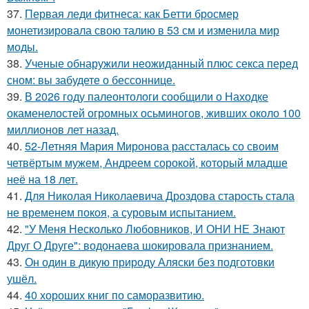
37.
Первая леди фитнеса: как Бетти бросмер
монетизировала свою талию в 53 см и изменила мир
моды.
38.
Ученые обнаружили неожиданный плюс секса перед
сном: вы забудете о бессоннице.
39.
В 2026 году палеонтологи сообщили о Находке
окаменелостей огромных осьминогов, живших около 100
миллионов лет назад.
40.
52-Летняя Мария Миронова рассталась со своим
четвёртым мужем, Андреем сорокой, который младше
неё на 18 лет.
41.
Для Николая Николаевича Дроздова старость стала
не временем покоя, а суровым испытанием.
42.
"У Меня Несколько Любовников, И ОНИ НЕ Знают
Друг О Друге": водонаева шокировала признанием.
43.
Он один в дикую природу Аляски без подготовки
ушёл.
44.
40 хороших книг по саморазвитию.