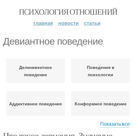
ПСИХОЛОГИЯ ОТНОШЕНИЙ
главная
новости
статьи
Девиантное поведение
Делинквентное
Поведения в
поведение
психологии
Аддиктивное поведение
Конформное поведение
Показать все
Что такое девиация. Значение
Конформистское