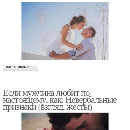
читать дальше →
Если мужчина любит по
настоящему, как. Невербальные
признаки (взгляд, жесты)