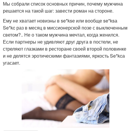
Мы собрали список основных причин, почему мужчина
решается на такой шаг: завести роман на стороне.
Ему не хватает новизны в se*ksе или вообще se*ksа
Se*kc раз в месяц в миссионерской позе с выключенным
светом?.. Не о таком мужчина мечтал, когда женился.
Если партнеры не удивляют друг друга в постели, не
стреляют глазками в ресторане своей второй половинке
и не делятся эротическими фантазиями, яркость Se*kcа
угасает.