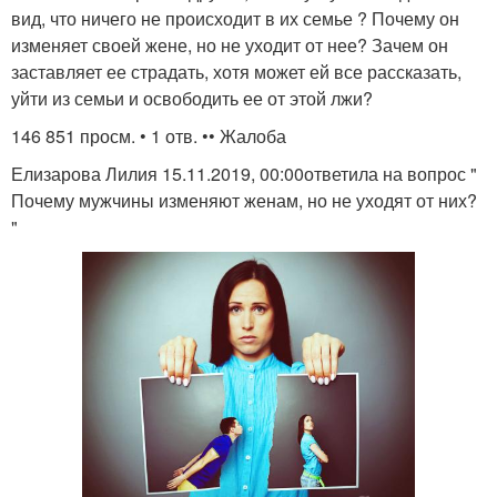
вид, что ничего не происходит в их семье ? Почему он
изменяет своей жене, но не уходит от нее? Зачем он
заставляет ее страдать, хотя может ей все рассказать,
уйти из семьи и освободить ее от этой лжи?
146 851 просм. • 1 отв. •• Жалоба
Елизарова Лилия 15.11.2019, 00:00ответила на вопрос "
Почему мужчины изменяют женам, но не уходят от них?
"