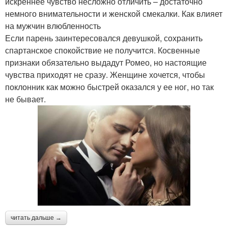
искреннее чувство несложно отличить – достаточно
немного внимательности и женской смекалки. Как влияет
на мужчин влюбленность
Если парень заинтересовался девушкой, сохранить
спартанское спокойствие не получится. Косвенные
признаки обязательно выдадут Ромео, но настоящие
чувства приходят не сразу. Женщине хочется, чтобы
поклонник как можно быстрей оказался у ее ног, но так
не бывает.
читать дальше →