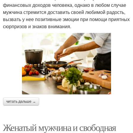
финансовых доходов человека, однако в любом случае
мужчина стремится доставить своей любимой радость,
вызвать у нее позитивные эмоции при помощи приятных
сюрпризов и знаков внимания.
читать дальше →
Женатый мужчина и свободная