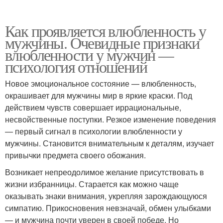
Как проявляется влюбленность у
мужчины. Очевидные признаки
влюбленности у мужчин —
психология отношений
Новое эмоциональное состояние — влюбленность,
окрашивает для мужчины мир в яркие краски. Под
действием чувств совершает иррациональные,
несвойственные поступки. Резкое изменение поведения
— первый сигнал в психологии влюбленности у
мужчины. Становится внимательным к деталям, изучает
привычки предмета своего обожания.
Возникает непреодолимое желание присутствовать в
жизни избранницы. Старается как можно чаще
оказывать знаки внимания, укрепляя зарождающуюся
симпатию. Прикосновения невзначай, обмен улыбками
— и мужчина почти уверен в своей победе. Но