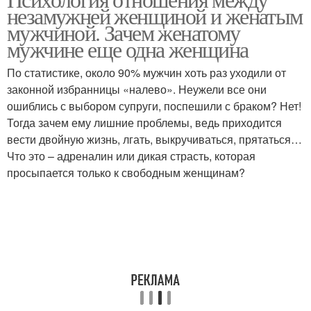
незамужней женщиной и женатым
мужчиной. Зачем женатому
мужчине еще одна женщина
По статистике, около 90% мужчин хоть раз уходили от
законной избранницы «налево». Неужели все они
ошиблись с выбором супруги, поспешили с браком? Нет!
Тогда зачем ему лишние проблемы, ведь приходится
вести двойную жизнь, лгать, выкручиваться, прятаться…
Что это – адреналин или дикая страсть, которая
просыпается только к свободным женщинам?