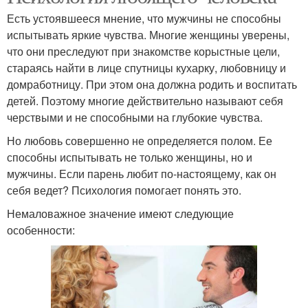
Есть устоявшееся мнение, что мужчины не способны
испытывать яркие чувства. Многие женщины уверены,
что они преследуют при знакомстве корыстные цели,
стараясь найти в лице спутницы кухарку, любовницу и
домработницу. При этом она должна родить и воспитать
детей. Поэтому многие действительно называют себя
черствыми и не способными на глубокие чувства.
Но любовь совершенно не определяется полом. Ее
способны испытывать не только женщины, но и
мужчины. Если парень любит по-настоящему, как он
себя ведет? Психология помогает понять это.
Немаловажное значение имеют следующие
особенности: