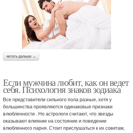
читать дальше →
Если мужчина любит, как он ведет
себя. Психология знаков зодиака
Все представители сильного пола разные, хотя у
большинства проявляются одинаковые признаки
влюбленности . Но астрологи считают, что звезды
оказывают влияние на состояние и поведение
влюбленного парня. Стоит прислушаться к их советам,