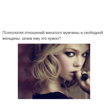
Психология отношений женатого мужчины и свободной
женщины: зачем ему это нужно?