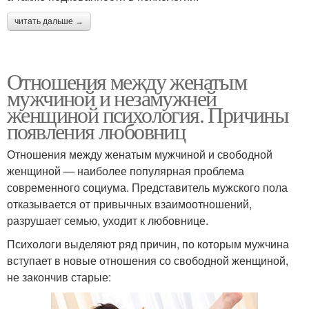
читать дальше →
Отношения между женатым
мужчиной и незамужней
женщиной психология. Причины
появления любовниц
Отношения между женатым мужчиной и свободной
женщиной — наиболее популярная проблема
современного социума. Представитель мужского пола
отказывается от привычных взаимоотношений,
разрушает семью, уходит к любовнице.
Психологи выделяют ряд причин, по которым мужчина
вступает в новые отношения со свободной женщиной,
не закончив старые: