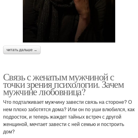
читать дальше →
Связь с женатым мужчиной с
точки зрения психологии. Зачем
мужчине любовница?
Что подталкивает мужчину завести связь на стороне? О
нем плохо заботятся дома? Или он по уши влюбился, как
подросток, и теперь жаждет тайных встреч с другой
женщиной, мечтает завести с ней семью и построить
дом?