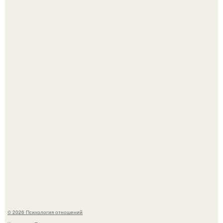
Когда-то всем объясняли эту тему слишком просто:
миллионы сперматозоидов бегут к цели, а побеждает
самый быстрый.
Самая известная кудрявая голова голливуда - николь
кидман.
© 2026 Психология отношений