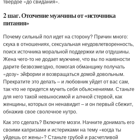
твердое «до свидания».
2 шаг. Отсечение мужчины от «источника
питания»
Почему сильный пол идет на сторону? Причин много:
скука в отношениях, сексуальная неудовлетворенность,
поиск источника моральной поддержки или отдушины.
Жена чего-то не додает мужчине, что вы по наивности
дарите безвозмездно, помогая обманщику получать
«дозу» эйфории и возвращаться домой довольным.
Прекратите это делать – и любовник уйдет от вас сам,
так что не придется мучить себя объяснениями. Станьте
для него такой невыносимой и алчной стервой, как
женщины, которых он ненавидит – и он первый сбежит,
обнажив свое сволочное нутро.
Как это сделать? Включите мозги. Начните донимать его
своими капризами и истериками на тему «когда ты
уйдешь от жены»? Станьте грубой и расчетливой