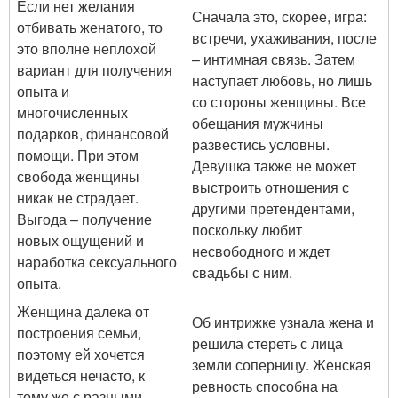
Если нет желания
Сначала это, скорее, игра:
отбивать женатого, то
встречи, ухаживания, после
это вполне неплохой
– интимная связь. Затем
вариант для получения
наступает любовь, но лишь
опыта и
со стороны женщины. Все
многочисленных
обещания мужчины
подарков, финансовой
развестись условны.
помощи. При этом
Девушка также не может
свобода женщины
выстроить отношения с
никак не страдает.
другими претендентами,
Выгода – получение
поскольку любит
новых ощущений и
несвободного и ждет
наработка сексуального
свадьбы с ним.
опыта.
Женщина далека от
Об интрижке узнала жена и
построения семьи,
решила стереть с лица
поэтому ей хочется
земли соперницу. Женская
видеться нечасто, к
ревность способна на
тому же с разными