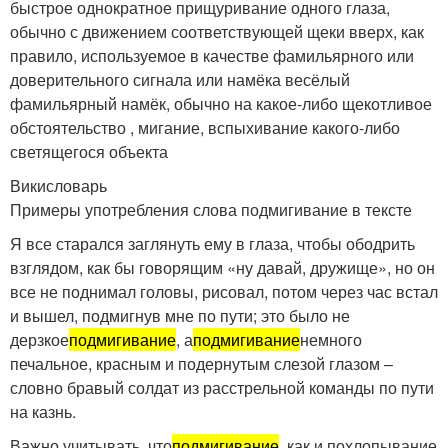
быстрое однократное прищуривание одного глаза,
обычно с движением соответствующей щеки вверх, как
правило, используемое в качестве фамильярного или
доверительного сигнала или намёка весёлый
фамильярный намёк, обычно на какое-либо щекотливое
обстоятельство , мигание, вспыхивание какого-либо
светящегося объекта
Викисловарь
Примеры употребления слова подмигивание в тексте
Я все старался заглянуть ему в глаза, чтобы ободрить
взглядом, как бы говорящим «ну давай, дружище», но он
все не поднимал головы, рисовал, потом через час встал
и вышел, подмигнув мне по пути; это было не
дерзкое
подмигивание
, а
подмигивание
немного
печальное, красным и подернутым слезой глазом –
словно бравый солдат из расстрельной команды по пути
на казнь.
Важно учитывать, что
подмигивание
, как и похлопывание