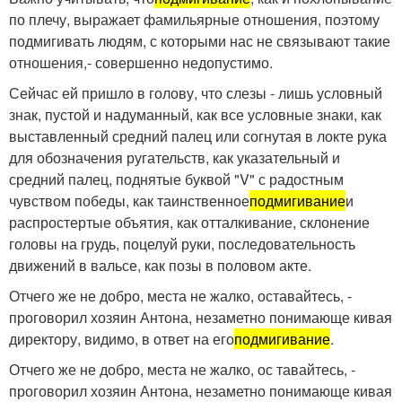
по плечу, выражает фамильярные отношения, поэтому
подмигивать людям, с которыми нас не связывают такие
отношения,- совершенно недопустимо.
Сейчас ей пришло в голову, что слезы - лишь условный
знак, пустой и надуманный, как все условные знаки, как
выставленный средний палец или согнутая в локте рука
для обозначения ругательств, как указательный и
средний палец, поднятые буквой "V" с радостным
чувством победы, как таинственное
подмигивание
и
распростертые объятия, как отталкивание, склонение
головы на грудь, поцелуй руки, последовательность
движений в вальсе, как позы в половом акте.
Отчего же не добро, места не жалко, оставайтесь, -
проговорил хозяин Антона, незаметно понимающе кивая
директору, видимо, в ответ на его
подмигивание
.
Отчего же не добро, места не жалко, ос тавайтесь, -
проговорил хозяин Антона, незаметно понимающе кивая