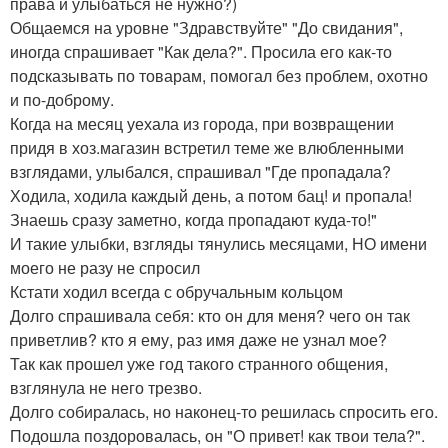
права и улыбаться не нужно?)
Общаемся на уровне "Здравствуйте" "До свидания",
иногда спрашивает "Как дела?". Просила его как-то
подсказывать по товарам, помогал без проблем, охотно
и по-доброму.
Когда на месяц уехала из города, при возвращении
придя в хоз.магазин встретил теме же влюбленными
взглядами, улыбался, спрашивал "Где пропадала?
Ходила, ходила каждый день, а потом бац! и пропала!
Знаешь сразу заметно, когда пропадают куда-то!"
И такие улыбки, взгляды тянулись месяцами, НО имени
моего не разу не спросил
Кстати ходил всегда с обручальным кольцом
Долго спрашивала себя: кто он для меня? чего он так
приветлив? кто я ему, раз имя даже не узнал мое?
Так как прошел уже год такого странного общения,
взглянула не него трезво.
Долго собиралась, но наконец-то решилась спросить его.
Подошла поздоровалась, он "О привет! как твои тела?".