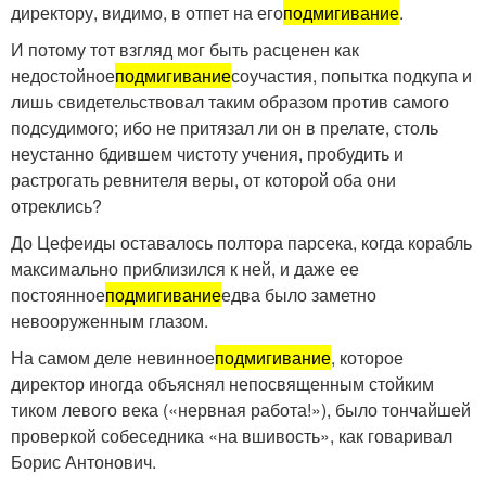
директору, видимо, в отпет на его
подмигивание
.
И потому тот взгляд мог быть расценен как
недостойное
подмигивание
соучастия, попытка подкупа и
лишь свидетельствовал таким образом против самого
подсудимого; ибо не притязал ли он в прелате, столь
неустанно бдившем чистоту учения, пробудить и
растрогать ревнителя веры, от которой оба они
отреклись?
До Цефеиды оставалось полтора парсека, когда корабль
максимально приблизился к ней, и даже ее
постоянное
подмигивание
едва было заметно
невооруженным глазом.
На самом деле невинное
подмигивание
, которое
директор иногда объяснял непосвященным стойким
тиком левого века («нервная работа!»), было тончайшей
проверкой собеседника «на вшивость», как говаривал
Борис Антонович.