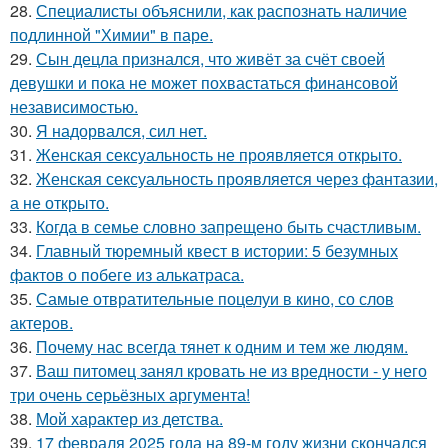
28.
Специалисты объяснили, как распознать наличие
подлинной "Химии" в паре.
29.
Сын децла признался, что живёт за счёт своей
девушки и пока не может похвастаться финансовой
независимостью.
30.
Я надорвался, сил нет.
31.
Женская сексуальность не проявляется открыто.
32.
Женская сексуальность проявляется через фантазии,
а не открыто.
33.
Когда в семье словно запрещено быть счастливым.
34.
Главный тюремный квест в истории: 5 безумных
фактов о побеге из алькатраса.
35.
Самые отвратительные поцелуи в кино, со слов
актеров.
36.
Почему нас всегда тянет к одним и тем же людям.
37.
Ваш питомец занял кровать не из вредности - у него
три очень серьёзных аргумента!
38.
Мой характер из детства.
39.
17 февраля 2025 года на 89-м году жизни скончался