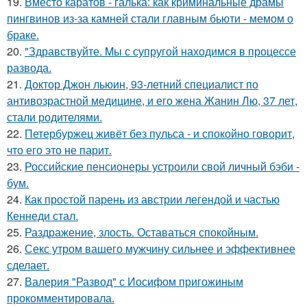
19.
Вместо каратов - галька: как криминальные драмы
пингвинов из-за камней стали главным бьюти - мемом о
браке.
20.
"Здравствуйте. Mы с супругой находимся в процессе
развода.
21.
Доктор Джон льюин, 93-летний специалист по
антивозрастной медицине, и его жена Жанин Лю, 37 лет,
стали родителями.
22.
Петербуржец живёт без пульса - и спокойно говорит,
что его это не парит.
23.
Российские пенсионеры устроили свой личный бэби -
бум.
24.
Как простой парень из австрии легендой и частью
Кеннеди стал.
25.
Раздражение, злость. Оставаться спокойным.
26.
Секс утром вашего мужчину сильнее и эффективнее
сделает.
27.
Валерия "Развод" с Иосифом пригожиным
прокомментировала.