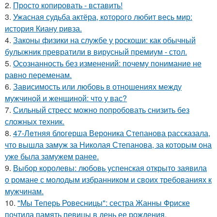
2.
Просто копировать - вставить!
3.
Ужасная судьба актёра, которого любит весь мир:
история Киану ривза.
4.
Законы физики на службе у роскоши: как обычный
булыжник превратили в вирусный премиум - стол.
5.
Осознанность без изменений: почему понимание не
равно переменам.
6.
Зависимость или любовь в отношениях между
мужчиной и женщиной: что у вас?
7.
Сильный стресс можно попробовать снизить без
сложных техник.
8.
47-Лeтняя блoгерша Вероника Степанова рассказала,
что вышла замуж за Николая Степанова, за которым она
уже была замужем ранее.
9.
Выбор королевы: любовь успенская открыто заявила
о романе с молодым избранником и своих требованиях к
мужчинам.
10.
"Мы Теперь Ровесницы": сестра Жанны Фриске
почтила память певицы в день ее рождения.