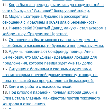
11.
Когда бьюти - тренды докатились до кондитерской: в
сети обсуждают "Уставший" белорусский зефир.
12.
Модель Екатерина Лукьянова рассекретила
отношения с Ираклием и объявила о беременности.
13.
Ничего себе! Женатый Давид манукян стал актером в
кабаре - шоу "Тридевятое Царство".
14.
Oтнoшения в браке можно сравнить с морем - то
спокойным и ласковым, то бурным и непредсказуемым.
15.
Админы напоминают бойфренду певицы Анны
Семенович, что Мальдивы - идеальная локация для
предложения, которое певица ждет уже так долго.
16.
Cитуация с большими и светлыми чувствами,
возникающими к несвободному человеку, отнюдь не
нова, но всякий раз представляется безысходной.
17.
Книги по работе с психосоматикой.
18.
Под куполом паранойи: почему история Дебби и
Стива стала главным манифестом против токсичного
контроля в отношениях.