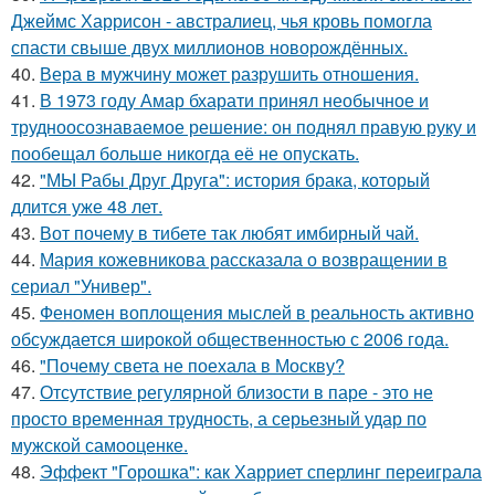
Джеймс Харрисон - австралиец, чья кровь помогла
спасти свыше двух миллионов новорождённых.
40.
Вера в мужчину может разрушить отношения.
41.
В 1973 году Амар бхарати принял необычное и
трудноосознаваемое решение: он поднял правую руку и
пообещал больше никогда её не опускать.
42.
"МЫ Рабы Друг Друга": история брака, который
длится уже 48 лет.
43.
Вот почему в тибете так любят имбирный чай.
44.
Мария кожевникова рассказала о возвращении в
сериал "Универ".
45.
Феномен воплощения мыслей в реальность активно
обсуждается широкой общественностью с 2006 года.
46.
"Почему света не поехала в Москву?
47.
Отсутствие регулярной близости в паре - это не
просто временная трудность, а серьезный удар по
мужской самооценке.
48.
Эффект "Горошка": как Харриет сперлинг переиграла