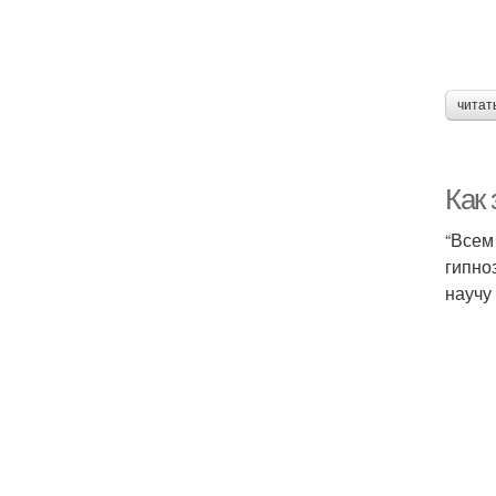
читат
Как
“Всем
гипно
научу