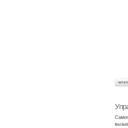
читат
Упр
Самог
вызыв