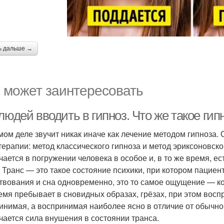
ь дальше →
 может заинтересовать
людей вводить в гипноз. Что же такое ги
мом деле звучит никак иначе как лечение методом гипноза
терапии: метод классического гипноза и метод эриксоновско
чается в погружении человека в особое и, в то же время, 
. Транс — это такое состояние психики, при котором пацие
твования и сна одновременно, это то самое ощущение — когд
емя пребывает в сновидных образах, грёзах, при этом восп
инимая, а воспринимая наиболее ясно в отличие от обычного
чается сила внушения в состоянии транса.