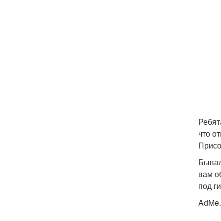
Ребят
что о
Присо
Бывал
вам о
под г
AdMe.