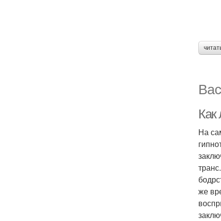
читат
Вас
Как 
На са
гипно
заклю
транс
бодрс
же вр
воспр
заклю