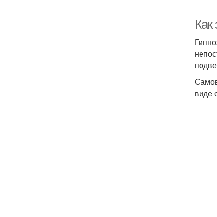
Как 
Гипно
непос
подве
Самов
виде 