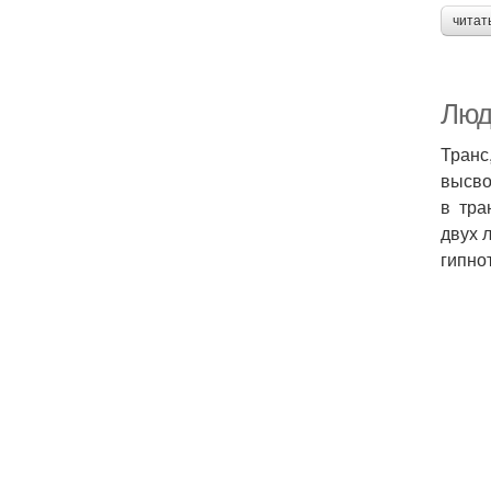
читат
Люд
Транс
высво
в тра
двух 
гипно