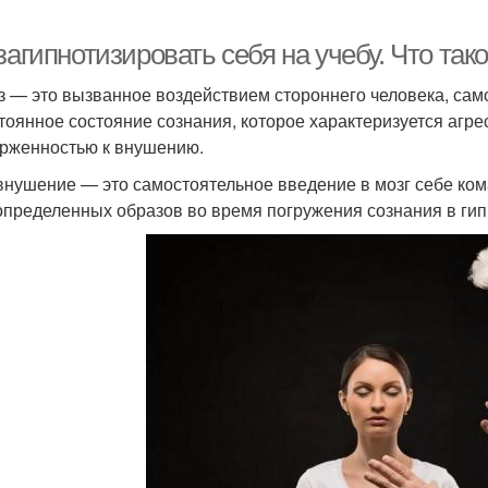
загипнотизировать себя на учебу. Что так
з — это вызванное воздействием стороннего человека, са
тоянное состояние сознания, которое характеризуется аг
рженностью к внушению.
нушение — это самостоятельное введение в мозг себе ком
определенных образов во время погружения сознания в гип