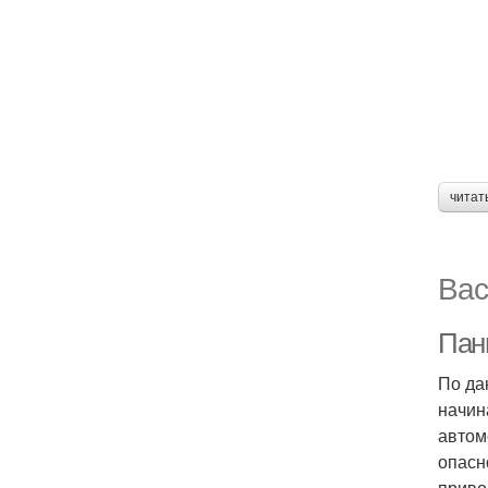
читат
Вас
Пани
По да
начин
автом
опасн
приво