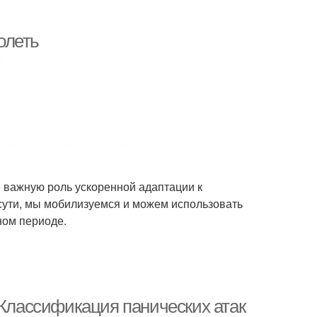
долеть
е важную роль ускоренной адаптации к
сути, мы мобилизуемся и можем использовать
ном периоде.
 Классификация панических атак