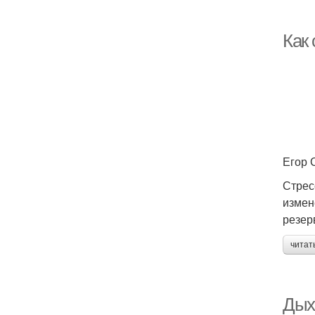
Как 
Егор 
Стрес
измен
резер
читат
Дых