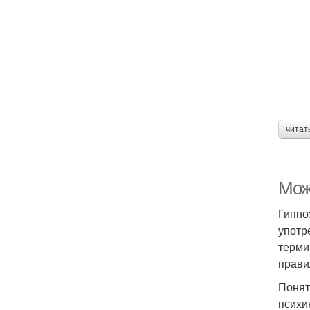
читат
Мож
Гипно
употр
терми
прави
Понят
психи