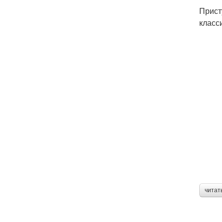
Прист
класс
читат