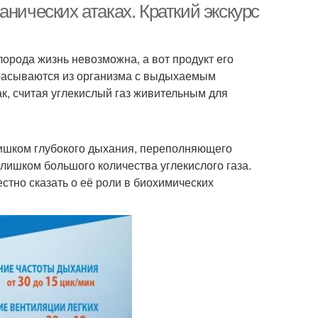
нических атаках. Краткий экскурс
орода жизнь невозможна, а вот продукт его
брасываются из организма с выдыхаемым
так, считая углекислый газ живительным для
лишком глубокого дыхания, переполняющего
слишком большого количества углекислого газа.
стно сказать о её роли в биохимических