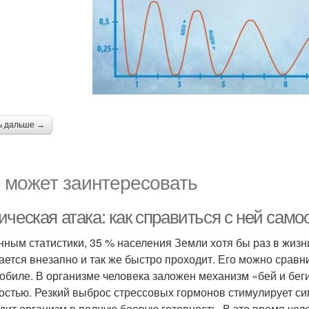
ь дальше →
 может заинтересовать
ческая атака: как справиться с ней само
нным статистики, 35 % населения Земли хотя бы раз в жизн
ается внезапно и так же быстро проходит. Его можно срав
обиле. В организме человека заложен механизм «бей и беги
остью. Резкий выброс стрессовых гормонов стимулирует си
дит организм в полную боевую готовность. В это время чел