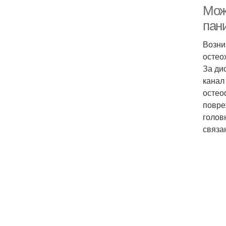
Мож
пан
Возни
остео
За ди
канал
остео
повре
голов
связа