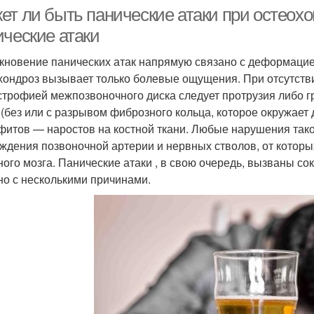
ет ли быть панические атаки при остеох
ические атаки
кновение панических атак напрямую связано с деформацие
хондроз вызывает только болевые ощущения. При отсутстви
строфией межпозвоночного диска следует протрузия либо г
 (без или с разрывом фиброзного кольца, которое окружает д
фитов — наростов на костной ткани. Любые нарушения тако
ждения позвоночной артерии и нервных стволов, от котор
ного мозга. Панические атаки , в свою очередь, вызваны с
но с несколькими причинами.