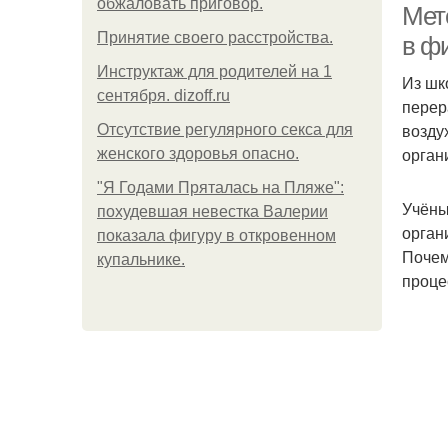
обжаловать приговор.
Мето
Принятие своего расстройства.
в ф
Инструктаж для родителей на 1
Из шк
сентября. dizoff.ru
перер
возду
Отсутствие регулярного секса для
орган
женского здоровья опасно.
"Я Годами Пряталась на Пляже":
Учёны
похудевшая невестка Валерии
орган
показала фигуру в откровенном
Почем
купальнике.
проце