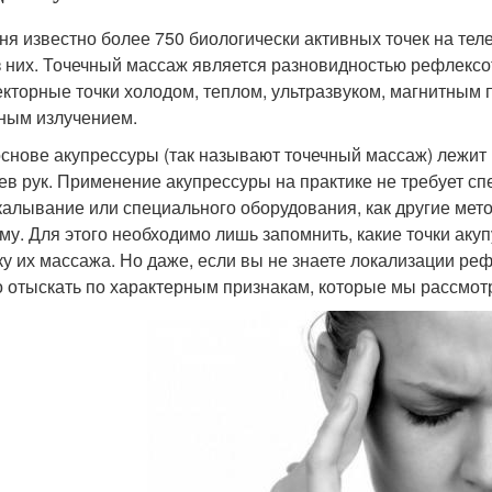
ня известно более 750 биологически активных точек на тел
з них. Точечный массаж является разновидностью рефлексоте
кторные точки холодом, теплом, ультразвуком, магнитным 
ным излучением.
основе акупрессуры (так называют точечный массаж) лежи
ев рук. Применение акупрессуры на практике не требует сп
калывание или специального оборудования, как другие мет
му. Для этого необходимо лишь запомнить, какие точки акуп
ку их массажа. Но даже, если вы не знаете локализации реф
 отыскать по характерным признакам, которые мы рассмот