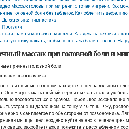
идео Массаж головы при мигрени: 5 точек мигрени. Как мож
нятие головной боли без таблеток. Как облегчить цефалгию
Дыхательная гимнастика
Прогулки
ак называется массаж от мигрени. Как делать, техники, спо
а какую точку нажать, чтобы перестала болеть голова. На р
ечный массаж при головной боли и миг
ные причины головной боли.
вление позвоночника:
чае если шейные позвонки находятся в неправильном поло
ы. Они могут зажать шейный нерв и вызвать головную боль. 
тельно посоветоваться с врачом. Небольшое искривление п
 быть устранены давлением на точку V 10 тянь - чжу, рас
римерно в сантиметре по обе стороны от позвоночника. Лягт
рживая мышцы шеи; воздействуйте на них в течение трех м
 туловища, закройте глаза и полежите в расслабленном сос