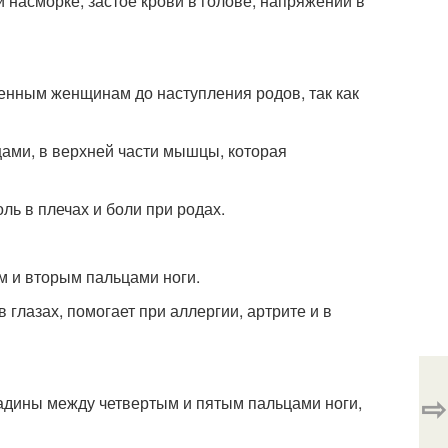
и насморке, застое крови в голове, напряжении в
енным женщинам до наступления родов, так как
ами, в верхней части мышцы, которая
ль в плечах и боли при родах.
м и вторым пальцами ноги.
в глазах, помогает при аллергии, артрите и в
⇨
падины между четвертым и пятым пальцами ноги,