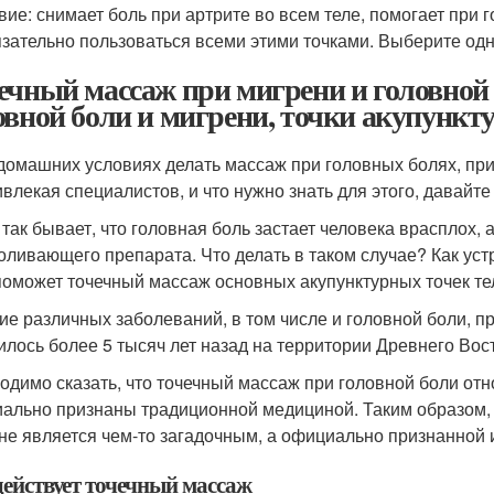
вие: снимает боль при артрите во всем теле, помогает при г
зательно пользоваться всеми этими точками. Выберите одн
ечный массаж при мигрени и головной 
овной боли и мигрени, точки акупункт
 домашних условиях делать массаж при головных болях, при
ивлекая специалистов, и что нужно знать для этого, давайт
 так бывает, что головная боль застает человека врасплох, 
оливающего препарата. Что делать в таком случае? Как уст
поможет точечный массаж основных акупунктурных точек те
ие различных заболеваний, в том числе и головной боли,
илось более 5 тысяч лет назад на территории Древнего Вост
одимо сказать, что точечный массаж при головной боли от
ально признаны традиционной медициной. Таким образом,
 не является чем-то загадочным, а официально признанной
действует точечный массаж