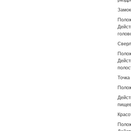
Замок 
Полож
Дейст
голов
Сверл
Полож
Дейст
полос
Точка 
Полож
Дейст
пищев
Красот
Полож