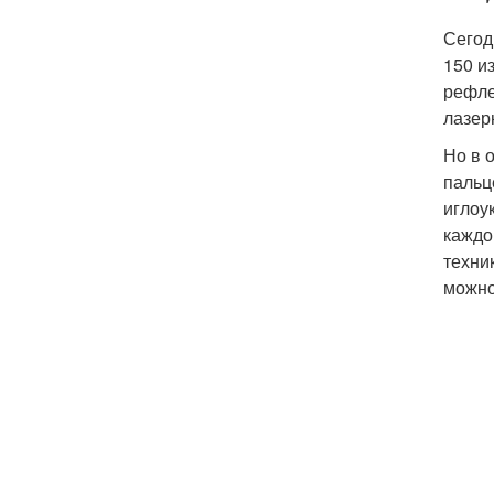
Сегод
150 и
рефле
лазер
Но в 
пальц
иглоу
каждо
техни
можно