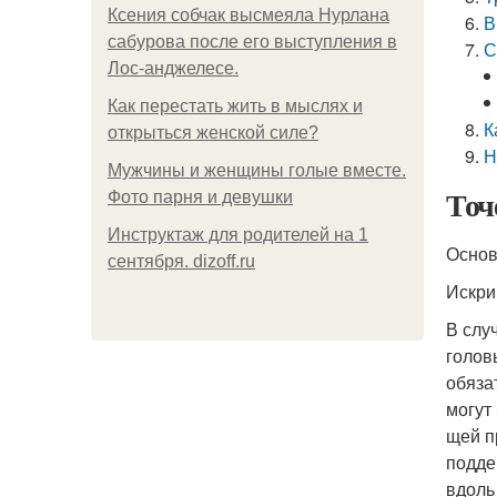
Ксения собчак высмеяла Нурлана
В
сабурова после его выступления в
С
Лос-анджелесе.
Как перестать жить в мыслях и
К
открыться женской силе?
Н
Мужчины и женщины голые вместе.
Точ
Фото парня и девушки
Инструктаж для родителей на 1
Основ
сентября. dizoff.ru
Искри
В слу
голов
обяза
могут
щей п
подде
вдоль