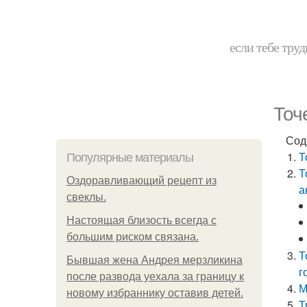
если тебе труд
Точ
Сод
Т
Популярные материалы
Т
Оздоравливающий рецепт из
а
свеклы.
Hacтоящая близость всегда с
большим риском связана.
Т
Бывшая жена Андрея мерзликина
г
после развода уехала за границу к
М
новому избраннику оставив детей.
Т