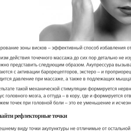
рование зоны висков – эффективный способ избавления от
изм действия точечного массажа до сих пор детально не и
ожно представить следующим образом. Акупрессура вызыва
аются с активации барорецепторов, экстеро – и проприорец
дится давление при массаже, а также в подлежащих мышцах,
ультате такой механической стимуляции формируется нерв
ус головного мозга, а оттуда – в кору, где и формируется о
жем точек при головной боли – это ее уменьшение и исчезн
найти рефлекторные точки
ешнему виду точки акупунктуры не отличимые от остальной 