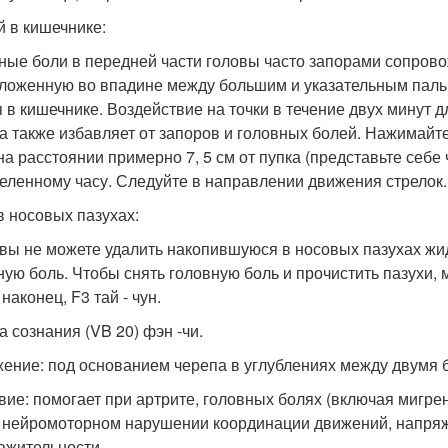
й в кишечнике:
ные боли в передней части головы часто запорами сопровож
ложенную во впадине между большим и указательным пальца
я в кишечнике. Воздействие на точки в течение двух минут 
а также избавляет от запоров и головных болей. Нажимайт
 на расстоянии примерно 7, 5 см от пупка (представьте себе 
еленному часу. Следуйте в направлении движения стрелок.
в носовых пазухах:
 вы не можете удалить накопившуюся в носовых пазухах ж
ную боль. Чтобы снять головную боль и прочистить пазухи, м
 наконец, F3 тай - чун.
а сознания (VB 20) фэн -чи.
ение: под основанием черепа в углублениях между двум
вие: помогает при артрите, головных болях (включая мигре
, нейромоторном нарушении координации движений, напря
ажительности.