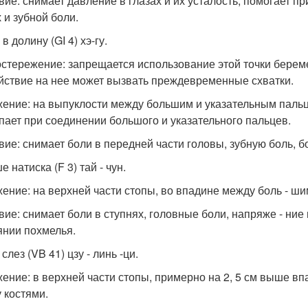
вие: снимает давление в глазах и их усталость, помогает пр
 и зубной боли.
в долину (GI 4) хэ-гу.
стережение: запрещается использование этой точки берем
йствие на нее может вызвать преждевременные схватки.
ение: на выпуклости между большим и указательным пальц
пает при соединении большого и указательного пальцев.
вие: снимает боли в передней части головы, зубную боль, бо
 натиска (F 3) тай - чун.
ение: на верхней части стопы, во впадине между боль - ши
вие: снимает боли в ступнях, головные боли, напряже - ние 
янии похмелья.
лез (VB 41) цзу - линь -ци.
ение: в верхней части стопы, примерно на 2, 5 см выше в
 костями.