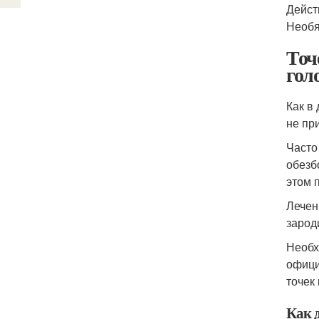
Дейст
Необя
Точ
гол
Как в
не пр
Часто
обезб
этом 
Лечен
зарод
Необх
офици
точек
Как 