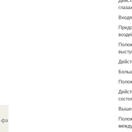
Дейст
глазах
Входя 
Предо
возде
Полож
высту
Дейст
Больше
Полож
Дейст
состо
Выше с
⇦
Полож
между