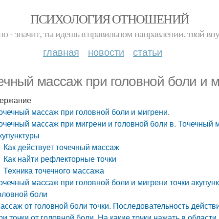
ПСИХОЛОГИЯ ОТНОШЕНИЙ
но - значит, ты идешь в правильном направлении. твой вн
главная
новости
статьи
ечный массаж при головной боли и м
ержание
очечный массаж при головной боли и мигрени.
очечный массаж при мигрени и головной боли в. Точечный м
купунктуры
Как действует точечный массаж
Как найти рефлекторные точки
Техника точечного массажа
очечный массаж при головной боли и мигрени точки акупу
оловной боли
ассаж от головной боли точки. Последовательность действ
ри точки от головной боли. На какие точки нажать в област