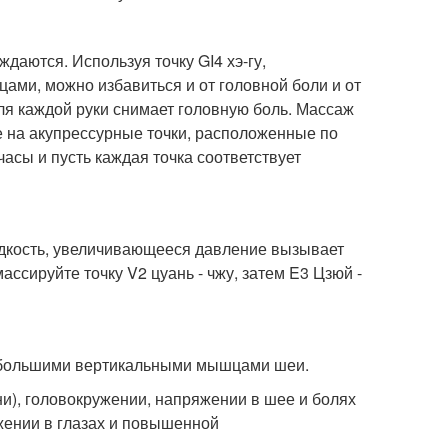
даются. Используя точку GI4 хэ-гу,
ми, можно избавиться и от головной боли и от
для каждой руки снимает головную боль. Массаж
е на акупрессурные точки, расположенные по
часы и пусть каждая точка соответствует
идкость, увеличивающееся давление вызывает
ассируйте точку V2 цуань - чжу, затем E3 Цзюй -
я большими вертикальными мышцами шеи.
ни), головокружении, напряжении в шее и болях
жении в глазах и повышенной