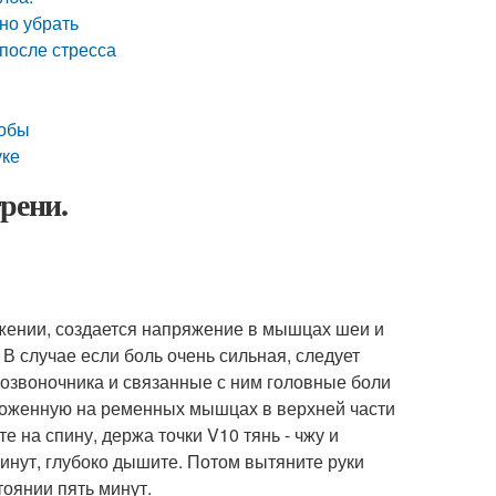
но убрать
 после стресса
собы
уке
рени.
жении, создается напряжение в мышцах шеи и
В случае если боль очень сильная, следует
озвоночника и связанные с ним головные боли
положенную на ременных мышцах в верхней части
е на спину, держа точки V10 тянь - чжу и
инут, глубоко дышите. Потом вытяните руки
тоянии пять минут.