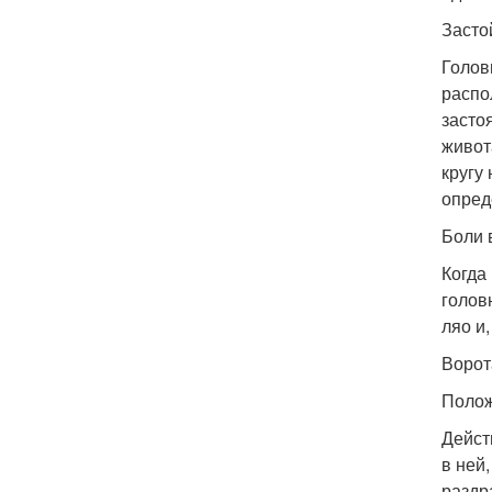
Засто
Голов
распо
засто
живот
кругу
опред
Боли 
Когда
голов
ляо и,
Ворот
Полож
Дейст
в ней
раздр