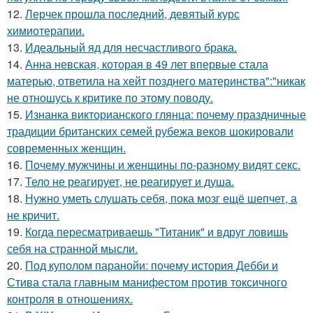
12.
Лерчек прошла последний, девятый курс
химиотерапии.
13.
Идеальный яд для несчастливого брака.
14.
Анна невская, которая в 49 лет впервые стала
матерью, ответила на хейт позднего материнства":"никак
не отношусь к критике по этому поводу.
15.
Изнанка викторианского глянца: почему праздничные
традиции британских семей рубежа веков шокировали
современных женщин.
16.
Почему мужчины и женщины по-разному видят секс.
17.
Тело не реагирует, не реагирует и душа.
18.
Нужно уметь слушать себя, пока мозг ещё шепчет, а
не кричит.
19.
Когда пересматриваешь "Титаник" и вдруг ловишь
себя на странной мысли.
20.
Под куполом паранойи: почему история Дебби и
Стива стала главным манифестом против токсичного
контроля в отношениях.