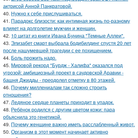
актрисой Анной Панкратовой.
40.
Нужно к себе прислушиваться.
41.
Парадокс близости: как интимная жизнь по-разному
влияет на долголетие мужчин и женщин.
42.
10 цитат из книги Ивана Бунина "Темные Аллеи".
43.
Элизабет смарт выбрала бодибилдинг спустя 20 лет
после нашумевшей трагедии с ее похищением.
44.
Боль прожить надо.
45.
Мировой рекорд "Бурдж - Халифа" оказался под
угрозой: амбициозный проект в саудовской Аравии -
башня Джидды - преодолел отметку в 80 этажей.
46.
Почему миллениалам так сложно строить
отношения?
47.
Ледяное сердце планеты приходит в упадок.
48.
Ребёнок родился с другим цветом кожи: пара
объяснила это генетикой.
49.
Почему женщине важно иметь расслабленный живот.
50.
Организм в этот момент начинает активно