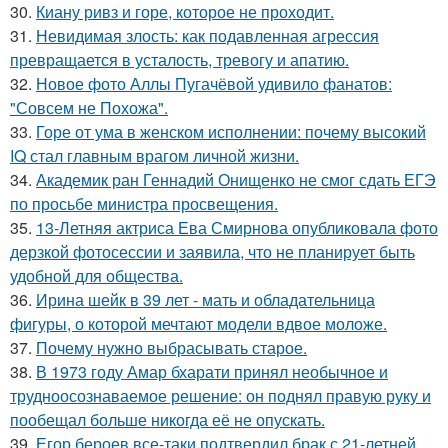
30.
Киану ривз и горе, которое не проходит.
31.
Невидимая злость: как подавленная агрессия
превращается в усталость, тревогу и апатию.
32.
Новое фото Аллы Пугачёвой удивило фанатов:
"Совсем не Похожа".
33.
Горе от ума в женском исполнении: почему высокий
IQ стал главным врагом личной жизни.
34.
Академик ран Геннадий Онищенко не смог сдать ЕГЭ
по просьбе министра просвещения.
35.
13-Летняя актриса Ева Смирнова опубликовала фото
дерзкой фотосессии и заявила, что не планирует быть
удобной для общества.
36.
Ирина шейк в 39 лет - мать и обладательница
фигуры, о которой мечтают модели вдвое моложе.
37.
Почему нужно выбрасывать старое.
38.
В 1973 году Амар бхарати принял необычное и
трудноосознаваемое решение: он поднял правую руку и
пообещал больше никогда её не опускать.
39.
Егор бероев все-таки подтвердил брак с 21-летней