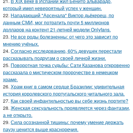
21.
В XIX веке в Испании жил Бенито альварадо,
который имел невероятный успех у женщин.
22.
Нападающий "Арсенала" Виктор дьёкереш, по
данным СМИ, мог потратить почти 5 миллионов
долларов на контент 21-летней модели Onlyfans.
23.
Не все роды болезненны: от чего это зависит по
мнению учёных.
24.
Согласно исследованию, 60% девушек перестали
рассказывать подругам о своей личной жизни.
25.
Поворотная точка судьбы: Сати Казанова откровенно
рассказала о мистическом пророчестве в немецком
храме.
26.
Храм книг в самом сердце Бразилии: удивительная
история королевского португальского читального зала.
27.
Как своей инфантильностью вы себе жизнь портите?
28.
Женская сексуальность проявляется через фантазии,
а не открыто.
29.
Сила осознанной тишины: почему умение держать
паузу ценится выше красноречия.