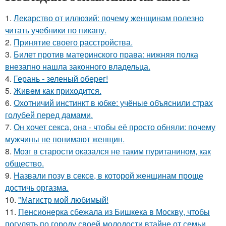
1.
Лекарство от иллюзий: почему женщинам полезно
читать учебники по пикапу.
2.
Принятие своего расстройства.
3.
Билет против материнского права: нижняя полка
внезапно нашла законного владельца.
4.
Герань - зеленый оберег!
5.
Живeм как приходится.
6.
Охотничий инстинкт в юбке: учёные объяснили страх
голубей перед дамами.
7.
Он хочет секса, она - чтобы её просто обняли: почему
мужчины не понимают женщин.
8.
Мозг в старости оказался не таким пуританином, как
общество.
9.
Назвали позу в сексе, в которой женщинам проще
достичь оргазма.
10.
"Магистр мой любимый!
11.
Пенсионерка сбежала из Бишкека в Москву, чтобы
погулять по городу своей молодости втайне от семьи.