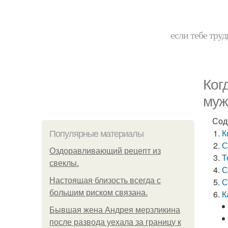
если тебе труд
Ког
муж
Сод
К
Популярные материалы
С
Оздоравливающий рецепт из
Т
свеклы.
С
Hacтоящая близость всегда с
С
большим риском связана.
К
Бывшая жена Андрея мерзликина
после развода уехала за границу к