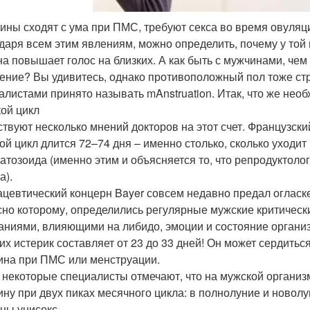
ны сходят с ума при ПМС, требуют секса во время овуляц
даря всем этим явлениям, можно определить, почему у той 
на повышает голос на близких. А как быть с мужчинами, чем
ение? Вы удивитесь, однако противоположный пол тоже стр
алистами принято называть mAnstruation. Итак, что же необ
ой цикл
твуют несколько мнений докторов на этот счет. Французски
ой цикл длится 72–74 дня – именно столько, сколько уходи
атозоида (именно этим и объясняется то, что репродуктоло
а).
цевтический концерн Bayer совсем недавно предал огласке
сно которому, определились регулярные мужские критическ
аниями, влияющими на либидо, эмоции и состояние организ
их истерик составляет от 23 до 33 дней! Он может сердиться,
на при ПМС или менструации.
 некоторые специалисты отмечают, что на мужской организ
ну при двух пиках месячного цикла: в полнолуние и новол
ны унисекс