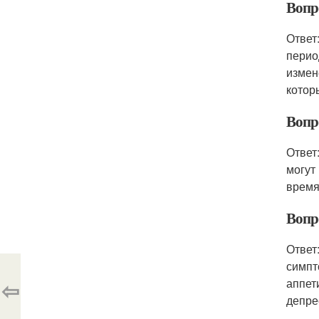
Вопр
Ответ
перио
измен
котор
Вопр
Ответ
могут
время
Вопр
Ответ
симпт
⇦
аппет
депре