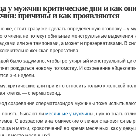
да у мужчин критические дни и как он
чин: причины и как проявляются
но же, стоит сразу же сделать определенную оговорку – у му
ого члена не потекут обильные менструальные выделения и
адками или же тампонами, а может и презервативами. В сил
сключительно женская прерогатива.
дой было задумано, чтобы регулярный менструальный цик
ляет рождаться новому потомству. И созревание яйцеклетк
ется 3-4 недели.
му, критические дни принято относить только к женской пол
ая клетка — сперматозоид.
иод созревания сперматозоидов мужчины тоже испытывают 
 понять, бывают ли
месячные у мужчин
ы, нужно знать отли
измов. С возрастом анатомические отличая становятся выра
лища и матки, кровотечений во время месячных, как у девуш
ны вместо месячных?