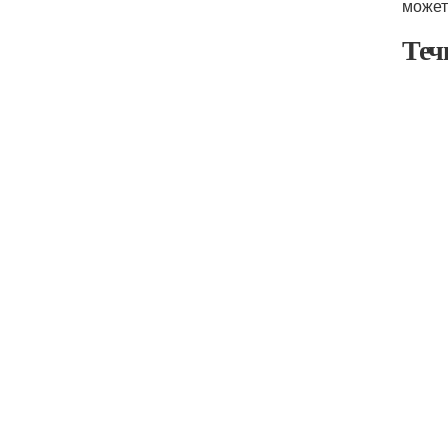
может
Теч