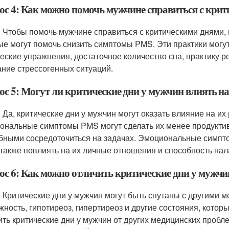
ос 4: Как можно помочь мужчине справиться с кри
: Чтобы помочь мужчине справиться с критическими днями,
ые могут помочь снизить симптомы PMS. Эти практики могут
еские упражнения, достаточное количество сна, практику ре
ание стрессогенных ситуаций.
ос 5: Могут ли критические дни у мужчин влиять н
: Да, критические дни у мужчин могут оказать влияние на их
ональные симптомы PMS могут сделать их менее продуктив
бными сосредоточиться на задачах. Эмоциональные симптом
 также повлиять на их личные отношения и способность нал
ос 6: Как можно отличить критические дни у мужчи
: Критические дни у мужчин могут быть спутаны с другими 
жность, гипотиреоз, гипертиреоз и другие состояния, кото
ить критические дни у мужчин от других медицинских пробле