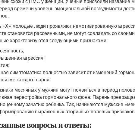
чень схожи с ПМС у женщин. Ученые присвоили название м
период времени уровень эмоциональной возбудимости достиг
нов.
ь «X» молодые люди проявляют немотивированную агресс
сте становятся рассеянными, не могут совладать со своими
ные характеризуются следующими признаками:
сеянность;
ышенная агрессия;
тия;
ная симптоматика полностью зависит от изменений гормон
анизме каждого парня.
знаки месячных у мужчин могут появиться в период полово
ивная перестройка гормонального фона. Парень превращает
ноценному зачатию ребенка. Так, начинаются мужские «ме
формированию выраженных вторичных половых признаков
занные вопросы и ответы: