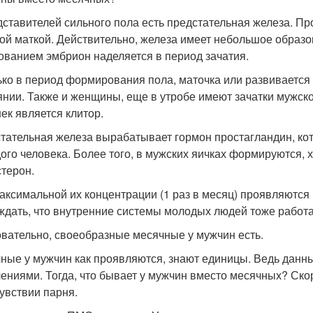
дставителей сильного пола есть предстательная железа. П
ой маткой. Действительно, железа имеет небольшое образо
ованием эмбрион наделяется в период зачатия.
ько в период формирования пола, маточка или развивается 
янии. Также и женщины, еще в утробе имеют зачатки мужско
ек является клитор.
тательная железа вырабатывает гормон простагландин, ко
ого человека. Более того, в мужских яичках формируются, 
стерон.
аксимальной их концентрации (1 раз в месяц) проявляются
ждать, что внутренние системы молодых людей тоже работа
вательно, своеобразные месячные у мужчин есть.
ные у мужчин как проявляются, знают единицы. Ведь данны
ениями. Тогда, что бывает у мужчин вместо месячных? Ско
увствии парня.