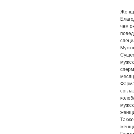
Женщи
Благо
чем о
повед
специ
Мужск
Сущес
мужск
сперм
месяц
Фарма
согла
колеб
мужск
женщи
Также
женщи
Гормо