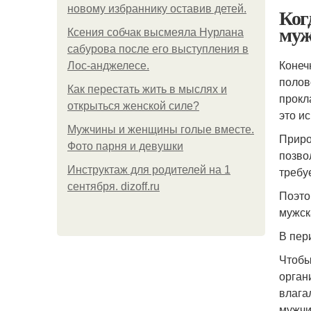
новому избраннику оставив детей.
Ког
муж
Ксения собчак высмеяла Нурлана
сабурова после его выступления в
Конеч
Лос-анджелесе.
полов
Как перестать жить в мыслях и
прокл
открыться женской силе?
это и
Мужчины и женщины голые вместе.
Приро
Фото парня и девушки
позво
Инструктаж для родителей на 1
требу
сентября. dizoff.ru
Поэто
мужск
В пер
Чтобы
орган
влага
мужчи