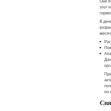
Они о
этот 
гормо
В ден
возра
месяч
Рас
Пов
Апа
Дан
орг
При
акт
пол
по 
Свя