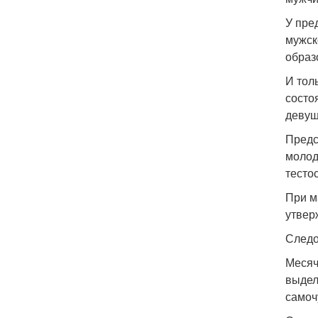
У пре
мужск
образ
И тол
состо
девуш
Предс
молод
тесто
При м
утвер
Следо
Месяч
выдел
самоч