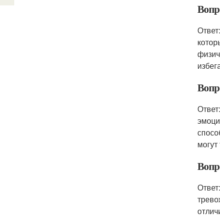
Вопр
Ответ
котор
физич
избег
Вопр
Ответ
эмоци
спосо
могут
Вопр
Ответ
трево
отлич