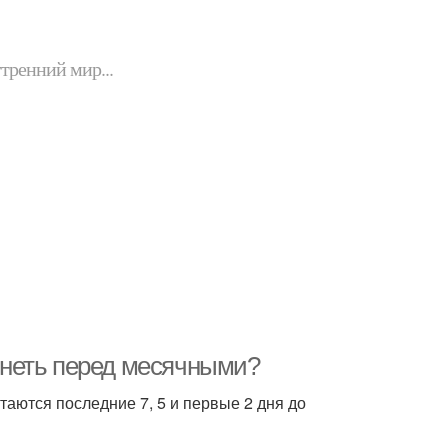
утренний мир...
енеть перед месячными?
аются последние 7, 5 и первые 2 дня до