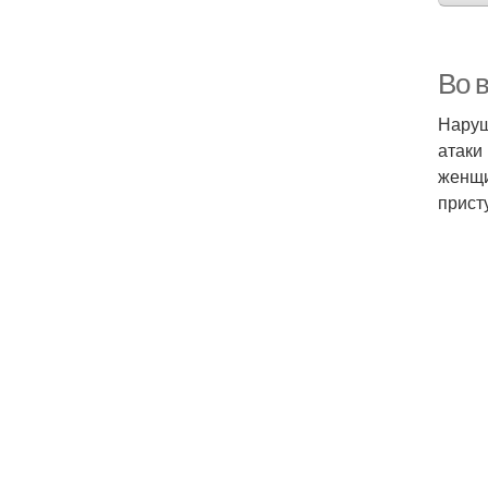
Во 
Наруш
атаки
женщи
прист