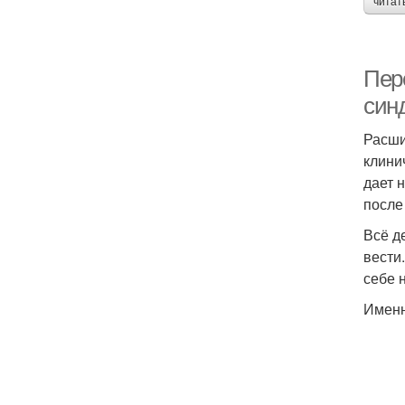
читат
Пер
син
Расши
клини
дает 
после
Всё д
вести
себе 
Именн