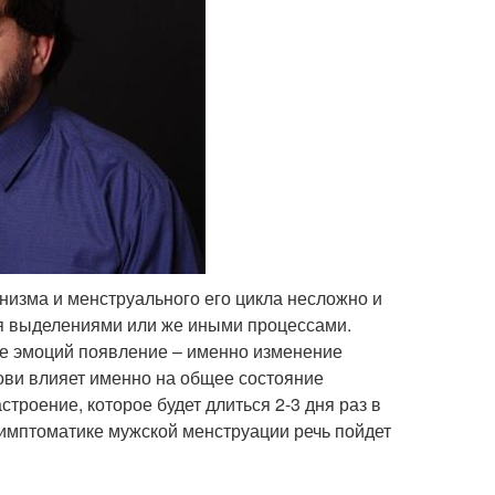
анизма и менструального его цикла несложно и
ебя выделениями или же иными процессами.
не эмоций появление – именно изменение
ови влияет именно на общее состояние
троение, которое будет длиться 2-3 дня раз в
 симптоматике мужской менструации речь пойдет