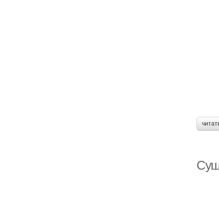
читат
Сущ