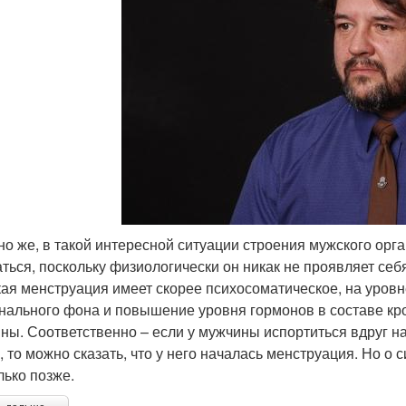
но же, в такой интересной ситуации строения мужского орг
аться, поскольку физиологически он никак не проявляет с
ая менструация имеет скорее психосоматическое, на уров
нального фона и повышение уровня гормонов в составе кр
ны. Соответственно – если у мужчины испортиться вдруг нас
, то можно сказать, что у него началась менструация. Но о
лько позже.