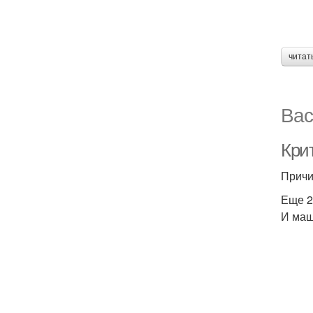
читат
Вас
Кри
Причи
Еще 2 
И маш