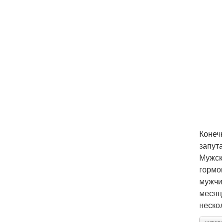
Конеч
запут
Мужск
гормо
мужчи
месяц
неско