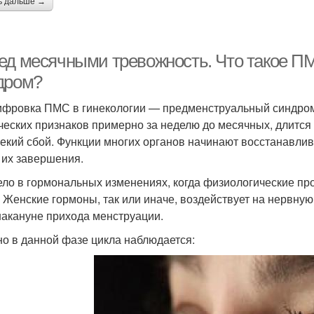
ь дальше →
ед месячными тревожность. Что такое 
дром?
фровка ПМС в гинекологии — предменструальный синдром
ческих признаков примерно за неделю до месячных, длится
некий сбой. Функции многих органов начинают восстанавли
 их завершения.
ело в гормональных изменениях, когда физиологические пр
. Женские гормоны, так или иначе, воздействует на нервную
накануне прихода менструации.
о в данной фазе цикла наблюдается: