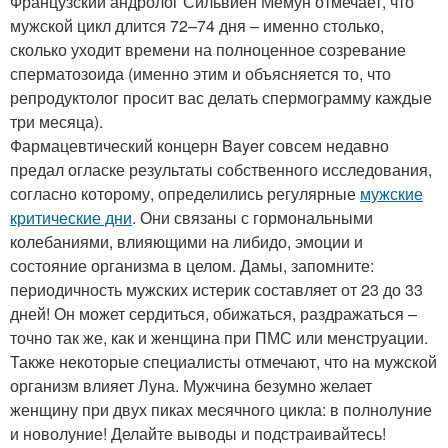
Французский андролог Сильвиен Мемун отмечает, что
мужской цикл длится 72–74 дня – именно столько,
сколько уходит времени на полноценное созревание
сперматозоида (именно этим и объясняется то, что
репродуктолог просит вас делать спермограмму каждые
три месяца).
Фармацевтический концерн Bayer совсем недавно
предал огласке результаты собственного исследования,
согласно которому, определились регулярные
мужские
критические дни
. Они связаны с гормональными
колебаниями, влияющими на либидо, эмоции и
состояние организма в целом. Дамы, запомните:
периодичность мужских истерик составляет от 23 до 33
дней! Он может сердиться, обижаться, раздражаться –
точно так же, как и женщина при ПМС или менструации.
Также некоторые специалисты отмечают, что на мужской
организм влияет Луна. Мужчина безумно желает
женщину при двух пиках месячного цикла: в полнолуние
и новолуние! Делайте выводы и подстраивайтесь!