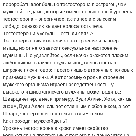
перерабатывает больше тестостерона в эстроген, чем
мужской. Те дамы, которые имеют повышенный уровень
тестостерона – энергичнее, активнее и с высоким
либидо, однако их выдает волосатость тела.
Тестостерон и мускулы – есть ли связь?
Тестостерон никак не влияет на строение и размер
мышц, но от него зависит сексуальное настроение
мужчины. Не удивляйтесь, если качок окажется плохим
любовником: наличие груды мышц, волосатость и
широкие плечи говорят всего лишь о вторичных половых
признаках мужчины. А вот огромную роль в строении
мужского организма играет наследственность - у
высокого и широкоплечего мужчины может родиться
Шварценеггер, а не, к примеру, Вуди Аллен. Хотя, как мы
знаем, Вуди Аллен слывет отличным любовником, а вот
Шварценеггер известен только своим телом.
Как проходит мужской день?
Уровень тестостерона в крови имеет свойство
колебаться на протяжении суток: его пик приходится на