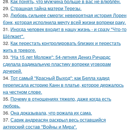
28.
Как понять, что мужчина больше в вас не влюблён.
29.
Страшная тайна матери Терезы.
30.
Любовь сильнее смерти: невероятная история Лорен
бэнк, которая исполнила мечту всей жизни вопреки раку.
31.
Иногда человек входит в нашу жизнь - и сразу "Что-то
Щёлкает".
32.
Как перестать контролировать близких и перестать
жить в тревоге.
33.
"На 15 лет Моложе": 54-летняя Дениз Ричардс
сделала радикальную пластику вопреки уговорам
дочерей.
34.
Тот самый "Красный Выход": как Белла хадид
переписала историю Канн в платье, которое держалось
на честном слове.
35.
Почему в отношениях тяжело, даже когда есть
любовь.
36.
Она доказывала, что рожала их сама.
37.
Сарик андреасян раскрыл весь оставшийся
актерский состав "Войны и Мира".