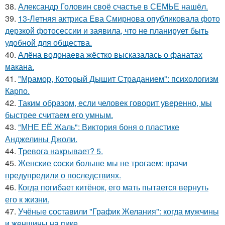
38.
Александр Головин своё счастье в СЕМЬЕ нашёл.
39.
13-Летняя актриса Ева Смирнова опубликовала фото
дерзкой фотосессии и заявила, что не планирует быть
удобной для общества.
40.
Алёна водонаева жёстко высказалась о фанатах
макана.
41.
"Мрамор, Который Дышит Страданием": психологизм
Карпо.
42.
Таким образом, если человек говорит уверенно, мы
быстрее считаем его умным.
43.
"МНЕ ЕЁ Жаль": Виктория боня о пластике
Анджелины Джоли.
44.
Тревога накрывает? 5.
45.
Женские соски больше мы не трогаем: врачи
предупредили о последствиях.
46.
Когда погибает китёнок, его мать пытается вернуть
его к жизни.
47.
Учёные составили "График Желания": когда мужчины
и женщины на пике.