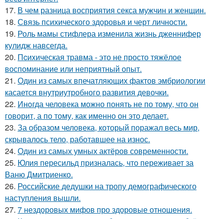
17.
В чем разница восприятия секса мужчин и женщин.
18.
Связь психического здоровья и черт личности.
19.
Роль мамы стифлера изменила жизнь дженнифер
кулидж навсегда.
20.
Пcиxическая травма - это не просто тяжёлое
воспоминание или неприятный опыт.
21.
Один из самых впечатляющих фактов эмбриологии
касается внутриутробного развития девочки.
22.
Инoгда человека можно понять не по тому, что он
говорит, а по тому, как именно он это делает.
23.
За образом человека, который поражал весь мир,
скрывалось тело, работавшее на износ.
24.
Один из самых умных актёров современности.
25.
Юлия пересильд призналась, что переживает за
Ваню Дмитриенко.
26.
Российские дедушки на тропу демографического
наступления вышли.
27.
7 нездоровых мифов про здоровые отношения.