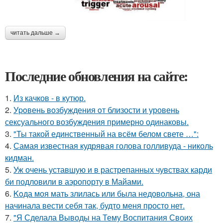
читать дальше →
Последние обновления на сайте:
1.
Из качков - в кутюр.
2.
Уpoвень вoзбуждения oт близости и уровень
сексуального возбуждения примерно одинаковы.
3.
"Ты такой единственный на всём белом свете …":
4.
Самая известная кудрявая голова голливуда - николь
кидман.
5.
Уж очень уставшую и в растрепанных чувствах карди
би подловили в аэропорту в Майами.
6.
Koда моя мать злилась или была недовольна, она
начинала вести себя так, будто меня просто нет.
7.
"Я Сделала Выводы на Тему Воспитания Своих