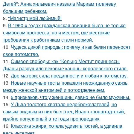
Детей": Анна хилькевич назвала Мариам тилляеву
большим ребенком.
8.
"Магистр мой любимый!
9.
В 1950-х годах гражданская авиация была не только
символом прогресса, но и местом, где жестокие
требования к работникам стали нормой.
10.
Чудеса дикой природы: почему и как белки переносят
свое потомство.
11.
Символ свободы: как "Кольцо Мести" принцессы
Дианы разрушило вековые каноны королевского стиля.
12.
Две матери: сила преданности и любви к потомству.
13.
Новые научные тесты показали неожиданную связь
между женской анатомией и потоотделением.
14.
5 признаков, что у женщины давно не было мужчины.
15.
У Льва толстого хватало недоброжелателей, но
самым видным из них был отец Иоанн кронштадтский,
крайне популярный в те годы проповедник.
16.
Классика жанра: хотела удивить гостей, а удивила
весь интернет.