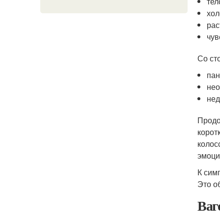
тел
хол
рас
чув
Со ст
пан
нео
нед
Продо
корот
колос
эмоци
К сим
Это о
Ваг