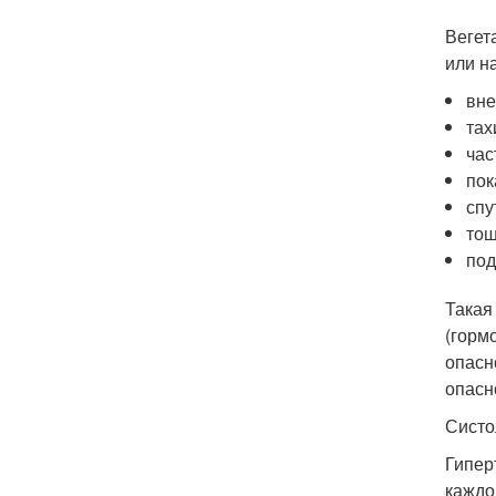
Вегет
или н
вне
тах
час
пок
спу
тош
под
Такая
(горм
опасн
опасн
Систо
Гипер
каждо