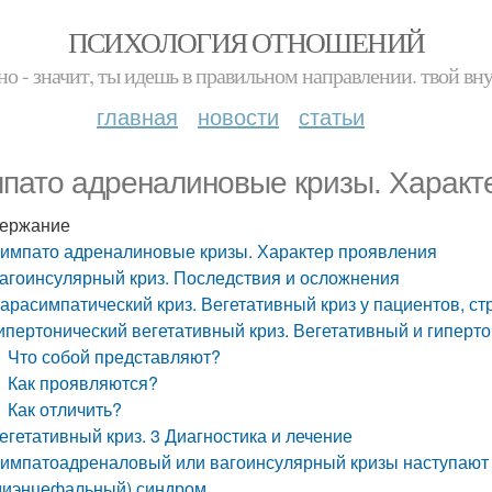
ПСИХОЛОГИЯ ОТНОШЕНИЙ
но - значит, ты идешь в правильном направлении. твой вн
главная
новости
статьи
пато адреналиновые кризы. Характ
ержание
импато адреналиновые кризы. Характер проявления
агоинсулярный криз. Последствия и осложнения
арасимпатический криз. Вегетативный криз у пациентов, 
ипертонический вегетативный криз. Вегетативный и гиперто
Что собой представляют?
Как проявляются?
Как отличить?
егетативный криз. 3 Диагностика и лечение
импатоадреналовый или вагоинсулярный кризы наступают 
диэнцефальный) синдром.