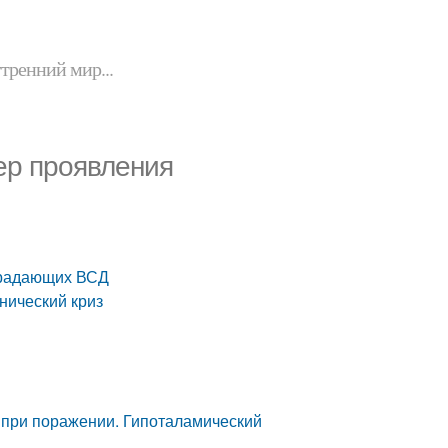
утренний мир...
ер проявления
страдающих ВСД
нический криз
при поражении. Гипоталамический