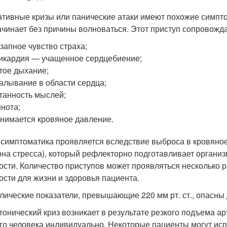
ативные кризы или панические атаки имеют похожие симпт
ачинает без причины волноваться. Этот приступ сопровожда
запное чувство страха;
икардия — учащенное сердцебиение;
тое дыхание;
алывание в области сердца;
танность мыслей;
нота;
нимается кровяное давление.
 симптоматика проявляется вследствие выброса в кровяное
она стресса), который рефлекторно подготавливает организ
ости. Количество приступов может проявляться несколько ра
ости для жизни и здоровья пациента.
лические показатели, превышающие 220 мм рт. ст., опасны 
тонический криз возникает в результате резкого подъема а
го человека индивидуально. Некоторые пациенты могут исп