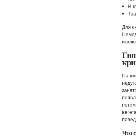
Инг
Тра
Для с
Немед
исклю
Гип
кри
Панич
недуг
занят
появл
потом
вегет
повед
Что 