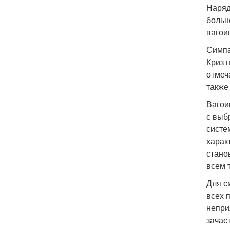
Наряд
больн
вагои
Симпа
Криз 
отмеч
также
Вагои
с выб
систе
харак
стано
всем 
Для с
всех 
непри
зачас