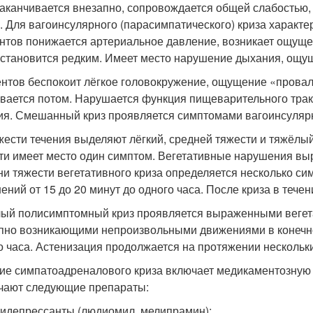
заканчивается внезапно, сопровождается общей слабостью
. Для вагоинсулярного (парасимпатического) криза характе
нтов понижается артериальное давление, возникает ощуще
 становится редким. Имеет место нарушение дыхания, ощущ
нтов беспокоит лёгкое головокружение, ощущение «провал
вается потом. Нарушается функция пищеварительного трак
ия. Смешанный криз проявляется симптомами вагоинсулярн
жести течения выделяют лёгкий, средней тяжести и тяжёлый
ти имеет место один симптом. Вегетативные нарушения выр
ни тяжести вегетативного криза определяется несколько с
ений от 15 до 20 минут до одного часа. После криза в тече
ый полисимптомный криз проявляется выраженными вегет
пно возникающими непроизвольными движениями в конечно
о часа. Астенизация продолжается на протяжении нескольки
ие симпатоадреналового криза включает медикаментозную
чают следующие препараты:
идепрессанты (людиомил, мелипрамин);