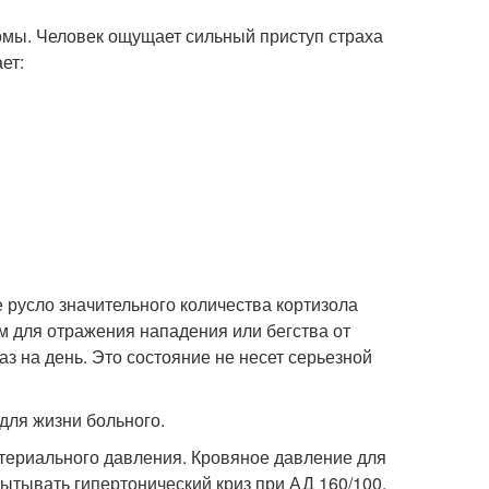
омы. Человек ощущает сильный приступ страха
ет:
 русло значительного количества кортизола
м для отражения нападения или бегства от
з на день. Это состояние не несет серьезной
для жизни больного.
ртериального давления. Кровяное давление для
ытывать гипертонический криз при АД 160/100.