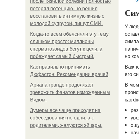
после тяжёлой болезни полностью
потерял потенцию, но решил
Сим
восстановить интимную жизнь с
молодой супругой, пишут СМИ.
У люд
остав
Когда-то всем объясняли эту тему
симпа
слишком просто: миллионы
панич
сперматозоидов бегут к цели, а
но ко
побеждает самый быстрый.
Важно
Как правильно принимать
его с
Дюфастон: Рекомендации врачей
В мом
Ариана гранде продолжает
проис
тревожить фанатов изможденным
как ф
Видом.
рез
Зумеры все чаще приходят на
уве
собеседования не одни, а с
ощу
родителями, жалуются эйчары.
нач