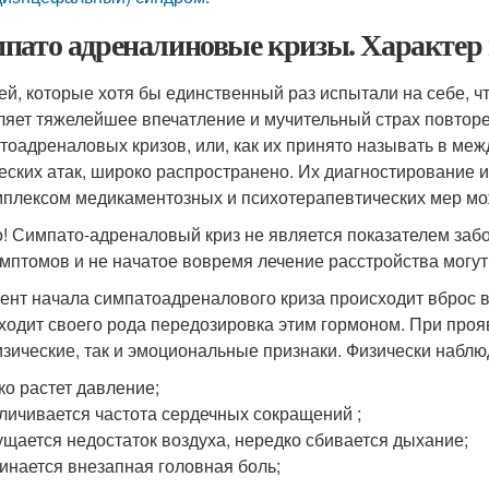
пато адреналиновые кризы. Характер
ей, которые хотя бы единственный раз испытали на себе, ч
ляет тяжелейшее впечатление и мучительный страх повтор
тоадреналовых кризов, или, как их принято называть в ме
еских атак, широко распространено. Их диагностирование 
мплексом медикаментозных и психотерапевтических мер мо
! Симпато-адреналовый криз не является показателем заб
имптомов и не начатое вовремя лечение расстройства могу
ент начала симпатоадреналового криза происходит вброс в
ходит своего рода передозировка этим гормоном. При проя
изические, так и эмоциональные признаки. Физически набл
ко растет давление;
личивается частота сердечных сокращений ;
щается недостаток воздуха, нередко сбивается дыхание;
инается внезапная головная боль;