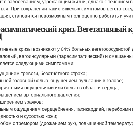
тся заболеванием, угрожающим жизни, однако с течением 
ться. При сохранении таких тяжелых симптомов вегето-сосу
ация, становится невозможным полноценно работать и учит
асимпатический криз. Вегетативный к
Д
ативные кризы возникают у 64% больных вегетососудистой 
аловый, вагоинсулярный (парасимпатический) и смешанны
ляется следующими симптомами:
щением тревоги, безотчётного страха;
ьной головной болью, ощущением пульсации в голове;
риятными ощущениями или болью в области сердца;
ышением артериального давления;
ширением зрачков;
ьным ощущением сердцебиения, тахикардией, перебоями в
дностью и сухостью кожи;
обом с тремором (дрожанием рук), повышенной температур