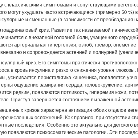
у с классическими симптомами и сопутствующими вегето-с
ого могут ухудшать часто встречающиеся (примерно 50 %) 
нсулярные и смешанные (в зависимости от преобладания н
тоадреналовый криз. Развитие так называемой панической
начинается с внезапной головной боли, учащенного сердце
аются артериальная гипертензия, озноб, тремор, онемение 
 внезапно и сопровождается астенией и полиурией (увелич
нсулярный криз. Его симптомы практически противоположн
роса в кровь инсулина и резкого снижения уровня глюкозы
мы, усиливается перистальтика кишечника, появляется урча
терны ощущение замирания сердца, головокружение, аритм
вится редким, появляются потливость, гиперемия кожи, поте
теле. Приступ завершается состоянием выраженной астени
мешанных кризов характерна активация обоих отделов веге
перечисленных осложнений. Как правило, при отсутствии с
ятные последствия. Особенно это актуально для детского во
тую появляются психосоматические патологии. Эти последс