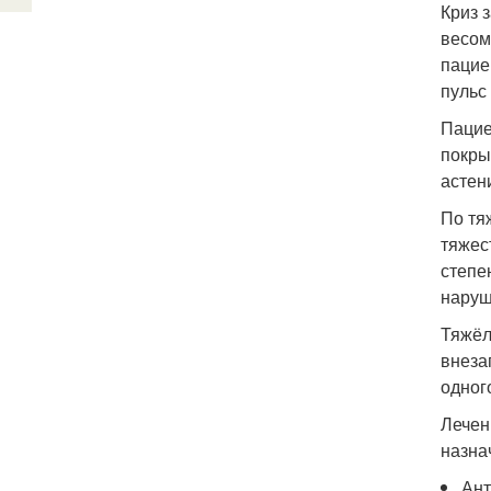
Криз 
весом
пацие
пульс
Пацие
покры
астен
По тя
тяжес
степе
наруш
Тяжёл
внеза
одног
Лечен
назна
Ант