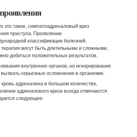
 проявления
то это такое, симпатоадреналовый криз
ения приступа. Проявление
ждународной классификации болезней,
и терапия могут быть длительными и сложными,
жно добиться положительных результатов.
олевания внутренних органов, но игнорирование
т вызвать серьезные осложнения в организме.
 кровь адреналина в большом количестве,
влении адреналового криза всегда отмечаются
юдается следующее: