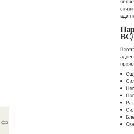
являе
снизи
адапт
Пар
ВС
Вегет
адрен
прояв
Ощу
Сил
Неп
Пов
Рас
Сил
Бле
⇦
Озн