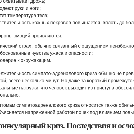
о охватывает дрожь;
одеют руки и ноги;
тет температура тела;
ствительность кожных покровов повышается, вплоть до бо
ороны эмоций проявляются:
ический страх , обычно связанный с ощущением неизбежно
боснованные чувства ужаса и опасности;
оверие к окружающим.
лжительность симпато-адреналового криза обычно не превы
кой, всего несколько минут. Но даже за короткий промежут
сальные нагрузки, что человек выходит из приступа обесс
онально.
птомам симпатоадреналового криза относится также обильн
бъясняется напряженной работой почек под влиянием повы
оинсулярный криз. Последствия и осл