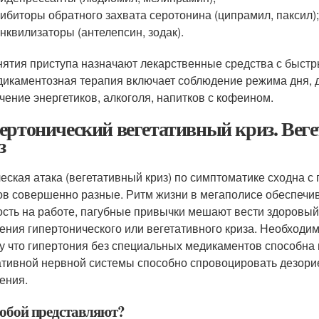
ибиторы обратного захвата серотонина (ципрамил, паксил)
нквилизаторы (антелепсин, зодак).
нятия приступа назначают лекарственные средства с быст
икаментозная терапия включает соблюдение режима дня, д
чение энергетиков, алкоголя, напитков с кофеином.
ертонический вегетативный криз. Вег
з
еская атака (вегетативный криз) по симптоматике сходна с
ов совершенно разные. Ритм жизни в мегаполисе обеспечив
ость на работе, пагубные привычки мешают вести здоровый 
ения гипертонического или вегетативного криза. Необходим
у что гипертония без специальных медикаментов способна 
ативной нервной системы способно спровоцировать дезори
ения.
собой представляют?