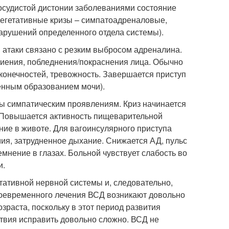
осудистой дистонии заболеваниями состояние
вегетативные кризы – симпатоадреналовые,
арушений определенного отдела системы).
 атаки связано с резким выбросом адреналина.
биения, побледнения/покраснения лица. Обычно
конечностей, тревожность. Завершается приступ
енным образованием мочи).
ы симпатическим проявлениям. Криз начинается
. Повышается активность пищеварительной
ние в животе. Для вагоинсулярного приступа
ия, затрудненное дыхание. Снижается АД, пульс
мнение в глазах. Больной чувствует слабость во
и.
тативной нервной системы и, следовательно,
воевременного лечения ВСД возникают довольно
зраста, поскольку в этот период развития
твия исправить довольно сложно. ВСД не