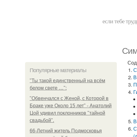
если тебе труд
Сим
Сод
С
Популярные материалы
В
"Ты такой единственный на всём
П
белом свете …":
Г
"Обвенчался с Женой, с Которой в
Браке уже Около 15 лет" - Анатолий
Цой удивил поклонников "тайной
свадьбой".
В
С
66-Летний житель Подмосковья
(