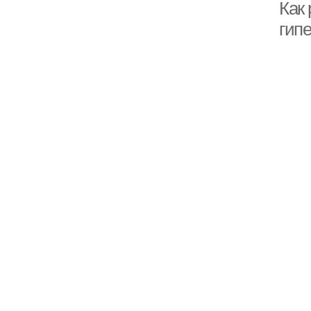
Как
гип