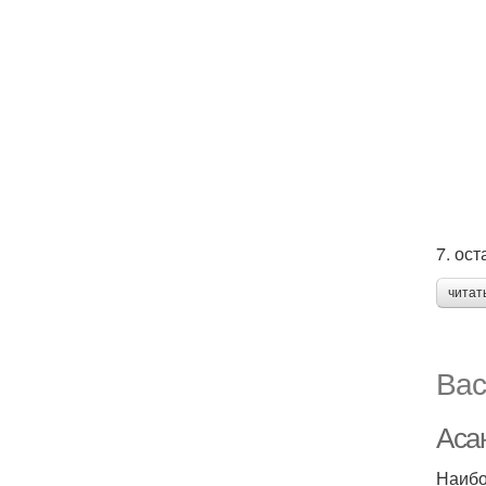
7. ос
читат
Вас
Аса
Наибо