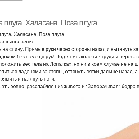
 плуга. Халасана. Поза плуга.
плуга. Халасана. Поза плуга.
ка выполнения.
чь на спину. Прямые руки через стороны назад и вытянуть за
выдохом без помощи рук! Подтянуть колени к груди и перекат
сположить вес тела на Лопатках, но ни в коем случае не на ш
цепиться ладонями за стопы, оттянуть пятки дальше назад, а
прямить и натянуть ноги.
шать ровно, расслабляя низ живота и "Заворачивая" бедра в