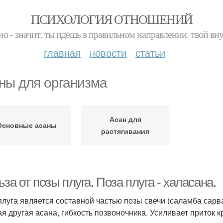
ПСИХОЛОГИЯ ОТНОШЕНИЙ
но - значит, ты идешь в правильном направлении. твой вн
главная
новости
статьи
ны для организма
Асан для
Основные асаны
растягивания
за от позы плуга. Поза плуга - халасана.
плуга является составной частью позы свечи (саламба сарв
ая другая асана, гибкость позвоночника. Усиливает приток 