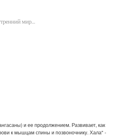
утренний мир...
ангасаны) и ее продолжением. Развивает, как
крови к мышцам спины и позвоночнику. Хала" -