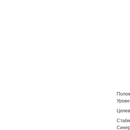
Полож
Урове
Целе
Стаби
Синер