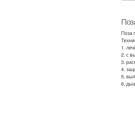
Поза
Поза 
Техни
1. ле
2. с 
3. ра
4. за
5. вы
6. ды