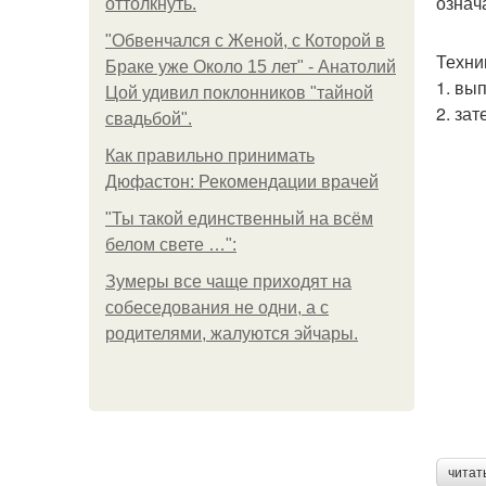
означа
оттолкнуть.
"Обвенчался с Женой, с Которой в
Техни
Браке уже Около 15 лет" - Анатолий
1. вы
Цой удивил поклонников "тайной
2. за
свадьбой".
Как правильно принимать
Дюфастон: Рекомендации врачей
"Ты такой единственный на всём
белом свете …":
Зумеры все чаще приходят на
собеседования не одни, а с
родителями, жалуются эйчары.
читат