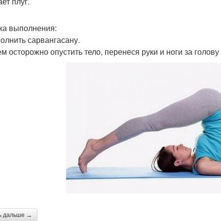
ет плуг.
ка выполнения:
полнить сарвангасану.
тем осторожно опустить тело, перенеся руки и ноги за голову
ь дальше →