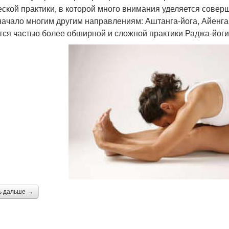
еской практики, в которой много внимания уделяется совер
начало многим другим направлениям: Аштанга-йога, Айенгар
тся частью более обширной и сложной практики Раджа-йоги
ь дальше →