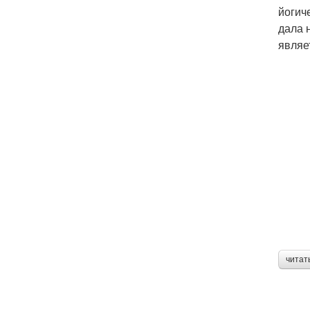
йогич
дала 
являе
читат