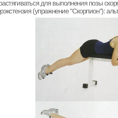
 растягиваться для выполнения позы скор
ерэкстензия (упражнение "Скорпион"): ал