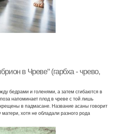
рион в Чреве" (гарбха - чрево,
ду бедрами и голенями, а затем сгибаются в
 поза напоминает плод в чреве с той лишь
ерекрещены в падмасане. Название асаны говорит
у матери, хотя не обладали разного рода