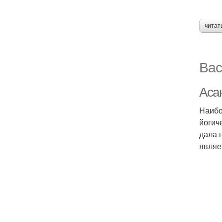
читат
Вас
Аса
Наибо
йогич
дала 
являе