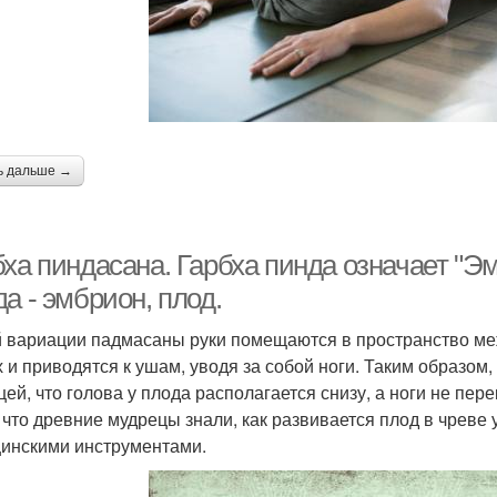
ь дальше →
ха пиндасана. Гарбха пинда означает "Эмб
а - эмбрион, плод.
й вариации падмасаны руки помещаются в пространство меж
х и приводятся к ушам, уводя за собой ноги. Таким образом,
цей, что голова у плода располагается снизу, а ноги не п
, что древние мудрецы знали, как развивается плод в чреве 
инскими инструментами.