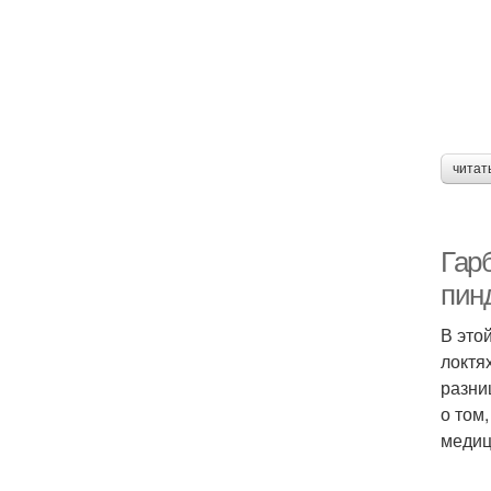
читат
Гарб
пинд
В это
локтя
разни
о том
медиц