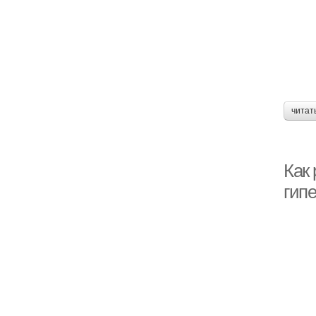
читат
Как
гип