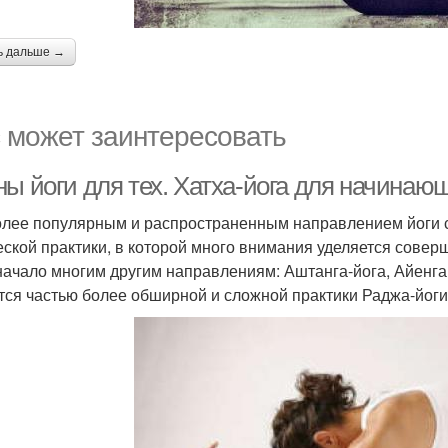
ь дальше →
 может заинтересовать
ны йоги для тех. Хатха-йога для начинаю
лее популярным и распространенным направлением йоги сч
еской практики, в которой много внимания уделяется совер
начало многим другим направлениям: Аштанга-йога, Айенгар
тся частью более обширной и сложной практики Раджа-йоги