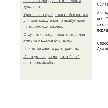
показала фигуру в откровенном
Сил
купальнике.
Асаны
Уpoвень вoзбуждения oт близости и
дня. 
уровень сексуального возбуждения
кого 
примерно одинаковы.
поряд
Отсутствие регулярного секса для
женского здоровья опасно.
Списо
Для н
Принятие своего расстройства.
Инструктаж для родителей на 1
сентября. dizoff.ru