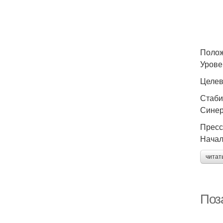
Полож
Урове
Целе
Стаби
Синер
Пресс
Начал
читат
Поз