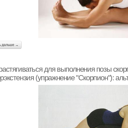
ь дальше →
 растягиваться для выполнения позы скор
ерэкстензия (упражнение "Скорпион"): ал