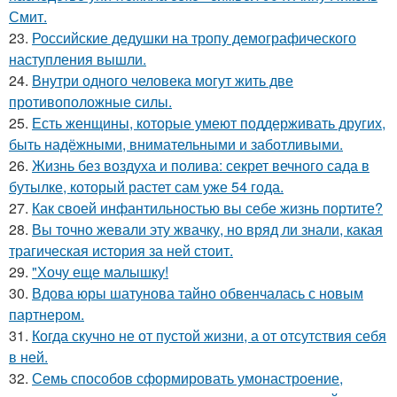
Смит.
23.
Российские дедушки на тропу демографического
наступления вышли.
24.
Внутри одного человека могут жить две
противоположные силы.
25.
Есть женщины, которые умеют поддерживать других,
быть надёжными, внимательными и заботливыми.
26.
Жизнь без воздуха и полива: секрет вечного сада в
бутылке, который растет сам уже 54 года.
27.
Как своей инфантильностью вы себе жизнь портите?
28.
Вы точно жевали эту жвачку, но вряд ли знали, какая
трагическая история за ней стоит.
29.
"Хочу еще малышку!
30.
Вдова юры шатунова тайно обвенчалась с новым
партнером.
31.
Когда скучно не от пустой жизни, а от отсутствия себя
в ней.
32.
Семь способов сформировать умонастроение,