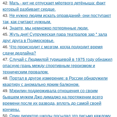
42.
Мать - кит не отпускает мёртвого детёныша: факт
который разбивает сердце.
43.
Не нужно людям искать оправданий- они поступают
так, как считают нужным.
44.
Знаете, мы немножко потерянные люди.
45.
Жуть дня! Супружеская пара театралов зар * зала
друг друга в Подмосковье.
46.
Что происходит с мозгом, когда подходит время
сдачи дедлайна?
47.
Случай с Людмилой турищевой в 1975 году обнажил
опасную грань между спортивным героизмом и
техническим провалом.
48.
Портал в другое измерение: в России обнаружили
квартиру с аномально ярким балконом.
49.
Мэрилин поддерживала отношения со своим
бывшем мужем Джо димаджо на протяжении всего
времени после их развода, вплоть до самой своей
кончины.
50.
Один дирeктор школы посылaл это письмо кaждому