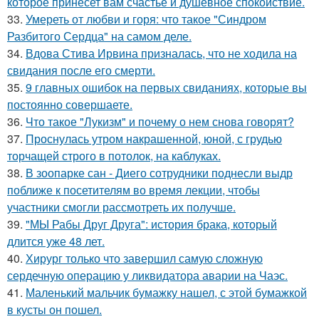
которое принесет вам счастье и душевное спокойствие.
33.
Умереть от любви и горя: что такое "Синдром
Разбитого Сердца" на самом деле.
34.
Вдова Стива Ирвина призналась, что не ходила на
свидания после его смерти.
35.
9 главных ошибок на первых свиданиях, которые вы
постоянно совершаете.
36.
Что такое "Лукизм" и почему о нем снова говорят?
37.
Проснулась утром накрашенной, юной, с грудью
торчащей строго в потолок, на каблуках.
38.
В зоопарке сан - Диего сотрудники поднесли выдр
поближе к посетителям во время лекции, чтобы
участники смогли рассмотреть их получше.
39.
"МЫ Рабы Друг Друга": история брака, который
длится уже 48 лет.
40.
Хирург только что завершил самую сложную
сердечную операцию у ликвидатора аварии на Чаэс.
41.
Маленький мальчик бумажку нашел, с этой бумажкой
в кусты он пошел.