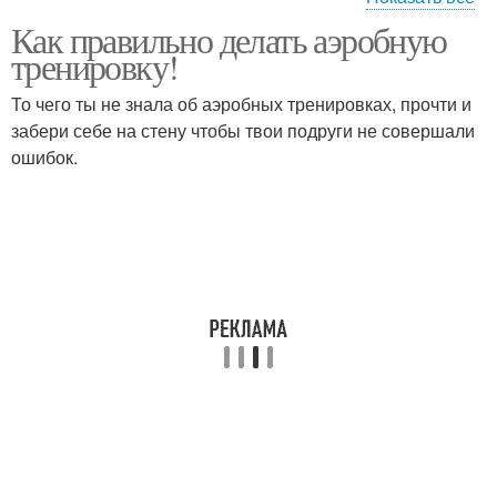
Как правильно делать аэробную
Анаэробные
Упражнения для мозга
тренировку!
упражнения
То чего ты не знала об аэробных тренировках, прочти и
забери себе на стену чтобы твои подруги не совершали
ошибок.