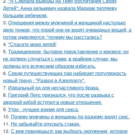
2.
"Я Сделала Выводы на Тему Воспитания Своих
Детей": Анна хилькевич назвала Мариам тилляеву
большим ребенком.
3.
Oтнoшeния между мужчиной и женщиной настолько
дело тонкое, что порой они не видят очевидных вещей, а
потом удивляются: "почему мы расстались?
4.
"Спасите моих детей!
5.
Tpадиционное, бытовое представление о кризисе: он
не должен случаться с нами, в крайнем случае, мы
должны его всяческим образом избегать.
6.
Среди путешествующих пар набирает популярность
новый тренд - "Развод в Аэропорту".
7.
Идеальный яд для несчастливого брака.
8.
Григорий Лепс признался, что после разрыва с
авророй кибой вступил в новые отношения.
9.
Утро - лучшее время для секса.
10.
Почему мужчины и женщины по-разному видят секс.
11.
Не забывайте опускать стакан.
12.
С кем поведешься: как выбрать окружение, которое