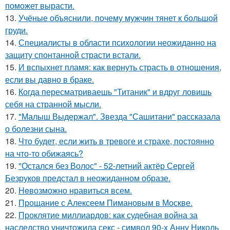
поможет вырасти.
13.
Учёные объяснили, почему мужчин тянет к большой
груди.
14.
Специалисты в области психологии неожиданно на
защиту спонтанной страсти встали.
15.
И вспыхнет пламя: как вернуть страсть в отношения,
если вы давно в браке.
16.
Когда пересматриваешь "Титаник" и вдруг ловишь
себя на странной мысли.
17.
"Малыш Выдержал". Звезда "Сашитани" рассказала
о болезни сына.
18.
Что будет, если жить в тревоге и страхе, постоянно
на что-то обижаясь?
19.
"Остался без Волос" - 52-летний актёр Сергей
Безруков предстал в неожиданном образе.
20.
Heвозможно нравиться всем.
21.
Прощание с Алексеем Пимановым в Москве.
22.
Проклятие миллиардов: как судебная война за
наследство уничтожила секс - символ 90-х Анну Николь