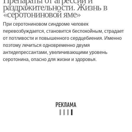
Таблетки от нервов
раздражительности. Жизнь в
системы
«серотониновой яме»
При серотониновом синдроме человек
перевозбуждается, становится беспокойным, страдает
от потливости и повышенного сердцебиения. Именно
поэтому лечиться одновременно двумя
антидепрессантами, увеличивающими уровень
серотонина, опасно для жизни и здоровья.