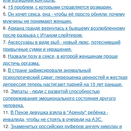
4.
15 проблем, с которыми справляется розмарин.
5.
Он хочет секса, она - чтобы её просто обняли: почему
мужчины не понимают женщин.
6.
Ариана гранде вернулась к бывшему возлюбленному
после разрыва с Итаном слейтером.
7.
Аксессуары в виде рыб - новый люкс, потеснивший
привычные сумки и украшения.
8.
Назвали позу в сексе, в которой женщинам проще
достичь оргазма.
9.
В стране зафиксировали аномальный
психологический сдвиг: переоценка ценностей и жесткая
депрессия теперь настигают парней на 10 лет раньше.
10.
Эмпаты - люди с развитой способностью
сопереживания эмоционального состояния другого
человека.
11.
В Пензе девушка взяла в "Аренду" ребёнка -
инвалида, чтобы не стоять в очереди на АЗС.
12.
Знаменитых российских руферов ангелу николау и