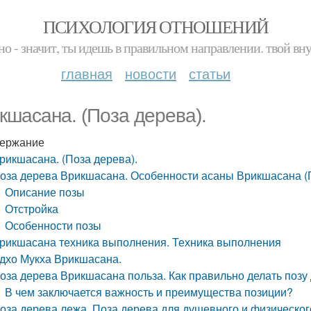
ПСИХОЛОГИЯ ОТНОШЕНИЙ
но - значит, ты идешь в правильном направлении. твой вн
главная
новости
статьи
кшасана. (Поза дерева).
ержание
рикшасана. (Поза дерева).
оза дерева Врикшасана. Особенности асаны Врикшасана (
Описание позы
Отстройка
Особенности позы
рикшасана техника выполнения. Техника выполнения
дхо Мукха Врикшасана.
оза дерева Врикшасана польза. Как правильно делать поз
В чем заключается важность и преимущества позиции?
оза дерева лежа. Поза дерева для душевного и физическо