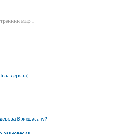
утренний мир...
Поза дерева)
у дерева Врикшасану?
го равновесия