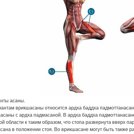
нты асаны.
иантам врикшасаны относится ардха баддха падмоттанасана
асаны с ардха падмасаной. В ардха баддха падмоттанасане
ой области к таким образом, что стопа развернута вверх па
сана в положении стоя. Во врикшасане могут быть также р