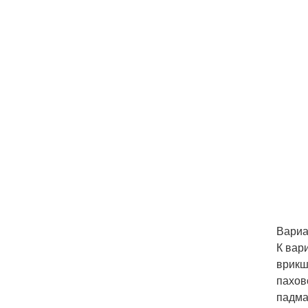
Вариа
К вар
врикш
пахов
падма