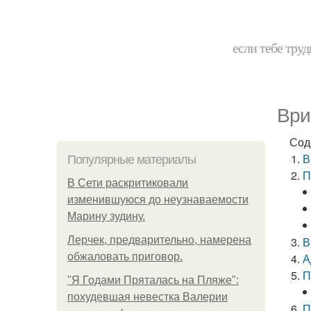
если тебе труд
Ври
Сод
В
Популярные материалы
П
В Сети раскритиковали
изменившуюся до неузнаваемости
Марину зудину.
Лерчек, предварительно, намерена
В
обжаловать приговор.
А
П
"Я Годами Пряталась на Пляже":
похудевшая невестка Валерии
П