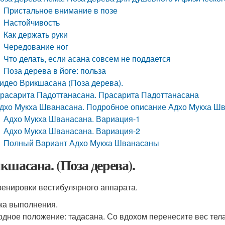
Пристальное внимание в позе
Настойчивость
Как держать руки
Чередование ног
Что делать, если асана совсем не поддается
Поза дерева в йоге: польза
идео Врикшасана (Поза дерева).
расарита Падоттанасана. Прасарита Падоттанасана
дхо Мукха Шванасана. Подробное описание Адхо Мукха Ш
Адхо Мукха Шванасана. Вариация-1
Адхо Мукха Шванасана. Вариация-2
Полный Вариант Адхо Мукха Шванасаны
кшасана. (Поза дерева).
ренировки вестибулярного аппарата.
ка выполнения.
ходное положение: тадасана. Со вдохом перенесите вес тел