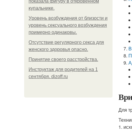
показала фигуру в откровенном
купальнике.
Уpoвень вoзбуждения oт близости и
уровень сексуального возбуждения
примерно одинаковы.
Отсутствие регулярного секса для
В
женского здоровья опасно.
П
Принятие своего расстройства.
А
Инструктаж для родителей на 1
сентября. dizoff.ru
Ври
Для т
Техни
1. ис