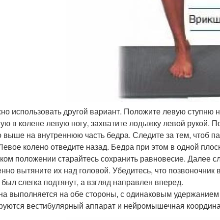
жно использовать другой вариант. Положите левую ступню н
тую в колене левую ногу, захватите лодыжку левой рукой. П
 выше на внутреннюю часть бедра. Следите за тем, чтоб п
 Левое колено отведите назад. Бедра при этом в одной плос
таком положении старайтесь сохранить равновесие. Далее с
нно вытяните их над головой. Убедитесь, что позвоночник 
 был слегка подтянут, а взгляд направлен вперед.
ана выполняется на обе стороны, с одинаковым удержанием
руются вестибулярный аппарат и нейромышечная координа