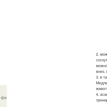
2. мо
согну
можно
вниз.
3. в 
Медле
живот
4. ас
⇦
трени