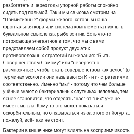
разбогатеть и через годы упорной работы спокойно
сидеть под пальмой. Так и мы свысока смотрим на
"Примитивные" формы живого, которым наша
фронтальная кора или система комплемента нужны в
буквальном смысле как рыбе зонтик. Есть что-то
потрясающе элегантное в том, что мы с вами
представляем собой продукт двух этих
противоположных стратегий выживания: "Быть
Совершенством Самому" или "невероятно
размножиться, чтобы стать совершенством как целое" (в
терминах экологии они называются K - и r - стратегиями,
соответственно. Именно "мы" - потому что чем больше
учёные знают о бактериальных спутниках человека, тем
яснее становится, что отделять "нас" от "них" уже не
имеет смысла. Кому-то это может показаться
оскорбительным, но отказываться из-за этого от йогурта,
пожалуй, всё-таки не стоит.
Бактерии в кишечнике могут влиять на восприимчивость