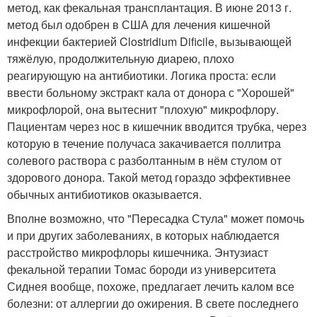
метод, как фекальная трансплантация. В июне 2013 г.
метод был одобрен в США для лечения кишечной
инфекции бактерией Clostridium Dificile, вызывающей
тяжёлую, продолжительную диарею, плохо
реагирующую на антибиотики. Логика проста: если
ввести больному экстракт кала от донора с "Хорошей"
микрофлорой, она вытеснит "плохую" микрофлору.
Пациентам через нос в кишечник вводится трубка, через
которую в течение получаса закачивается поллитра
солевого раствора с разболтанным в нём стулом от
здорового донора. Такой метод гораздо эффективнее
обычных антибиотиков оказывается.
Вполне возможно, что "Пересадка Стула" может помочь
и при других заболеваниях, в которых наблюдается
расстройство микрофлоры кишечника. Энтузиаст
фекальной терапии Томас бороди из университета
Сиднея вообще, похоже, предлагает лечить калом все
болезни: от аллергии до ожирения. В свете последнего