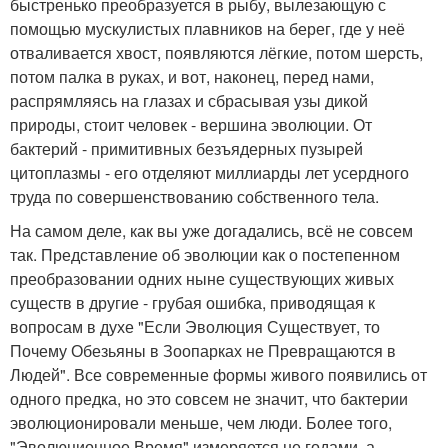
быстренько преобразуется в рыбу, вылезающую с
помощью мускулистых плавников на берег, где у неё
отваливается хвост, появляются лёгкие, потом шерсть,
потом палка в руках, и вот, наконец, перед нами,
распрямляясь на глазах и сбрасывая узы дикой
природы, стоит человек - вершина эволюции. От
бактерий - примитивных безъядерных пузырей
цитоплазмы - его отделяют миллиарды лет усердного
труда по совершенствованию собственного тела.
На самом деле, как вы уже догадались, всё не совсем
так. Представление об эволюции как о постепенном
преобразовании одних ныне существующих живых
существ в другие - грубая ошибка, приводящая к
вопросам в духе "Если Эволюция Существует, то
Почему Обезьяны в Зоопарках не Превращаются в
Людей". Все современные формы живого появились от
одного предка, но это совсем не значит, что бактерии
эволюционировали меньше, чем люди. Более того,
"Эволюционное Время" измеряется не годами, а