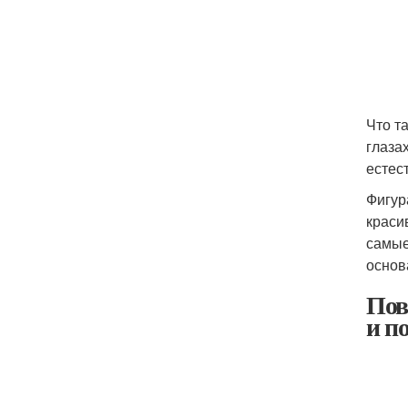
Что т
глаза
естес
Фигур
краси
самые
основ
Пов
и п