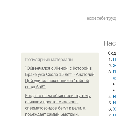
если тебе труд
Нас
Сод
Н
Популярные материалы
Ж
"Обвенчался с Женой, с Которой в
П
Браке уже Около 15 лет" - Анатолий
ж
Цой удивил поклонников "тайной
свадьбой".
Когда-то всем объясняли эту тему
Н
слишком просто: миллионы
Н
сперматозоидов бегут к цели, а
Х
побеждает самый быстрый.
Н