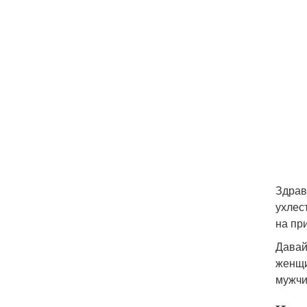
Здрав
ухлес
на пр
Давай
женщи
мужчи