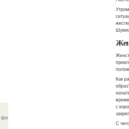
Утром
ситуа
жестк
Шуми
Жен
Женст
привл
полож
Как р
образ
начат
време
с кор
закре
⇦
С чег