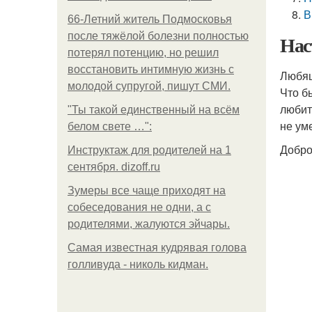
В
66-Летний житель Подмосковья
после тяжёлой болезни полностью
Нас
потерял потенцию, но решил
восстановить интимную жизнь с
Любя
молодой супругой, пишут СМИ.
Что б
любит
"Ты такой единственный на всём
не ум
белом свете …":
Добро
Инструктаж для родителей на 1
сентября. dizoff.ru
Зумеры все чаще приходят на
собеседования не одни, а с
родителями, жалуются эйчары.
Самая известная кудрявая голова
голливуда - николь кидман.