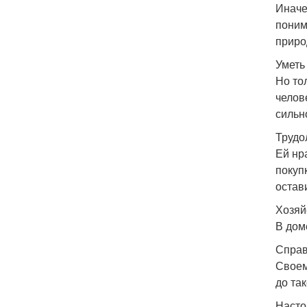
Иначе
поним
приро
Уметь
Но то
челов
сильн
Трудо
Ей нр
покуп
остав
Хозяй
В дом
Справ
Своем
до так
Насто