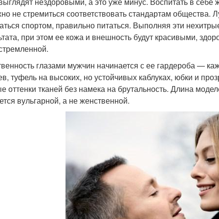
выглядят нездоровыми, а это уже минус. Воспитать в себе
но не стремиться соответствовать стандартам общества. Л
аться спортом, правильно питаться. Выполняя эти нехитры
ьтата, при этом ее кожа и внешность будут красивыми, здор
стремленной.
венность глазами мужчин начинается с ее гардероба — ка
ев, туфель на высоких, но устойчивых каблуках, юбки и про
е оттенки тканей без намека на брутальность. Длина модел
ется вульгарной, а не женственной.