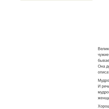
Велик
чужие
бывае
Она д
описа
Мудро
И реч
мудро
женщи
Хорош