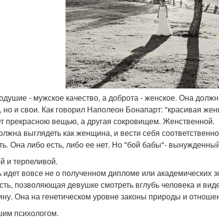
одушие - мужское качество, а доброта - женское. Она долж
, но и свои. Как говорил Наполеон Бонапарт: "красивая жен
т прекрасною вещью, а другая сокровищем. Женственной.
олжна выглядеть как женщина, и вести себя соответственн
ть. Она либо есть, либо ее нет. Но "бой бабы"- вынужденн
й и терпеливой.
ь идет вовсе не о полученном дипломе или академических 
сть, позволяющая девушке смотреть вглубь человека и виде
ну. Она на генетическом уровне законы природы и отношен
им психологом.