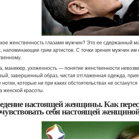
акое женственность глазами мужчин? Это ее сдержанный ма
х, напоминающие грим артистов. С точки зрения мужчин и
твенному.
а, маникюр, ухоженность — понятие женственности невозмо
вый, завершенный образ, чистая отглаженная одежда, при
 нотки, которые ни при каких обстоятельствах не останутся
а женской красоты.
едение настоящей женщины. Как перес
очувствовать себя настоящей женщино