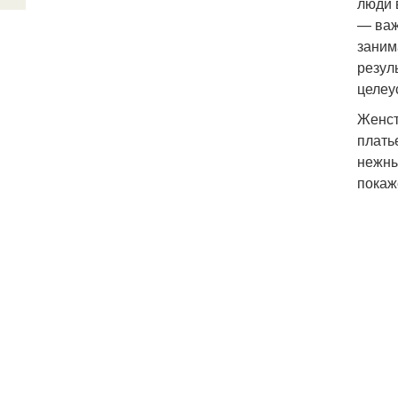
люди 
— важ
заним
резул
целеу
Женст
плать
нежны
покаж