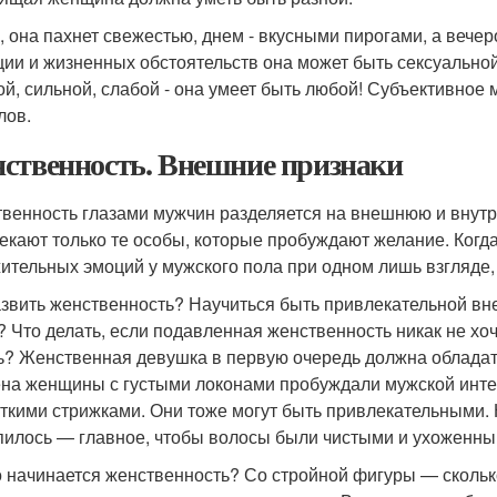
, она пахнет свежестью, днем - вкусными пирогами, а вечер
ции и жизненных обстоятельств она может быть сексуальной
ой, сильной, слабой - она умеет быть любой! Субъективное 
лов.
ственность. Внешние признаки
венность глазами мужчин разделяется на внешнюю и внутр
екают только те особы, которые пробуждают желание. Ког
ительных эмоций у мужского пола при одном лишь взгляде
азвить женственность? Научиться быть привлекательной вн
? Что делать, если подавленная женственность никак не хоче
ь? Женственная девушка в первую очередь должна облада
на женщины с густыми локонами пробуждали мужской интер
откими стрижками. Они тоже могут быть привлекательными.
пилось — главное, чтобы волосы были чистыми и ухоженны
о начинается женственность? Со стройной фигуры — скольк