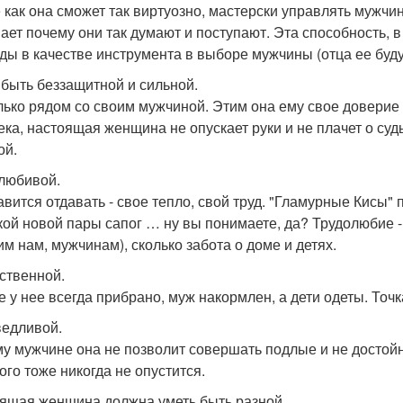
 как она сможет так виртуозно, мастерски управлять мужчи
ает почему они так думают и поступают. Эта способность, 
ды в качестве инструмента в выборе мужчины (отца ее буд
 быть беззащитной и сильной.
лько рядом со своим мужчиной. Этим она ему свое доверие
ека, настоящая женщина не опускает руки и не плачет о суд
ой.
любивой.
авится отдавать - свое тепло, свой труд. "Гламурные Кисы"
кой новой пары сапог … ну вы понимаете, да? Трудолюбие - 
им нам, мужчинам), сколько забота о доме и детях.
ственной.
е у нее всегда прибрано, муж накормлен, а дети одеты. Точк
едливой.
у мужчине она не позволит совершать подлые и не достойн
ого тоже никогда не опустится.
ящая женщина должна уметь быть разной.