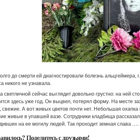
олго до смерти ей диагностировали болезнь альцгеймера, 
са никого не узнавала.
а светличной сейчас выглядит довольно грустно: на ней сто
ится здесь уже год. Он выцвел, потерял форму. На месте з
, свежие. А вот живых цветов почти нет. Небольшая охапка
ие живые в упавшей вазе. Сотрудники кладбища рассказали к
дивших на ее могилу людей. Так проходит земная слава ….
авилось? Поделитесь с друзьями!