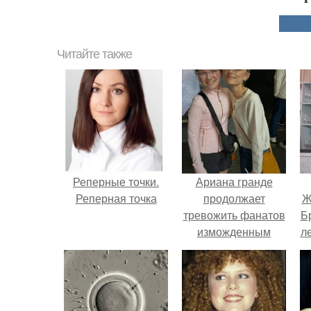
Читайте также
Реперные точки.
Ариана гранде
Реперная точка
продолжает
Ж
тревожить фанатов
Б
изможденным
л
Видом.
"