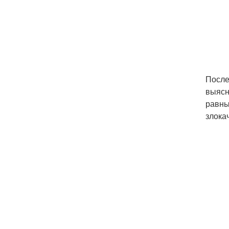
После
выясн
равны
злока