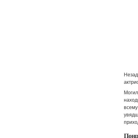
Незад
актри
Могил
наход
всему
увядш
прихо
Понр