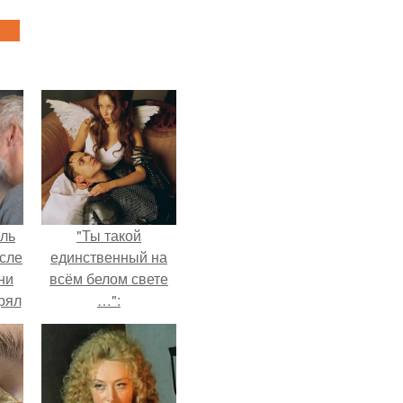
ель
"Ты такой
сле
единственный на
ни
всём белом свете
рял
…":
о
ь
ь с