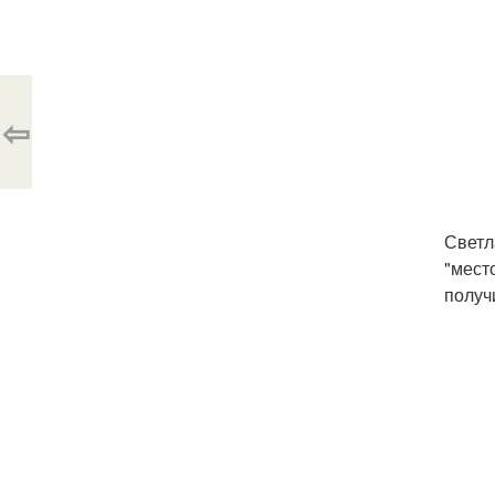
⇦
Светл
"мест
получ