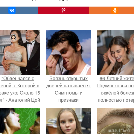
"Обвенчался с
Боязнь открытых
66-Летний жит
еной, с Которой в
дверей называется.
Подмосковья по
раке уже Около 15
Симптомы и
тяжёлой болез
ет" - Анатолий Цой
признаки
полностью поте
удивил
потенцию, н
поклонников
решил
тайной свадьбой".
восстановит
интимную жизн