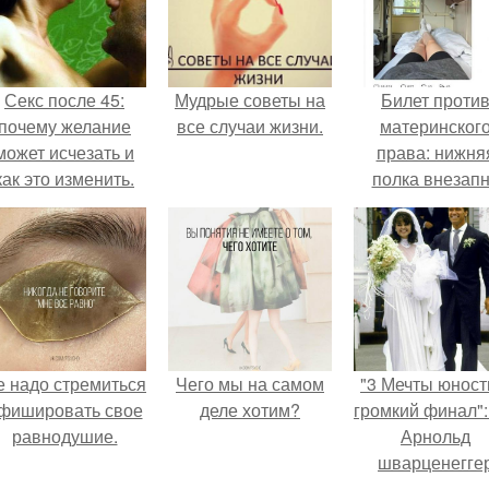
Секс после 45:
Мудрые советы на
Билет проти
почему желание
все случаи жизни.
материнског
может исчезать и
права: нижня
как это изменить.
полка внезап
нашла законно
владельца.
е надо стремиться
Чего мы на самом
"3 Мечты юност
фишировать свое
деле хотим?
громкий финал":
равнодушие.
Арнольд
шварценегге
женился на