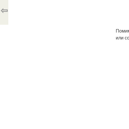
⇦
Помим
или с