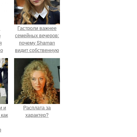
в
Гастроли важнее
о
семейных вечеров:
я
почему Shaman
но
видит собственную
го
дочь чаще на
экране, чем
вживую.
и и
Расплата за
 как
характер?
р