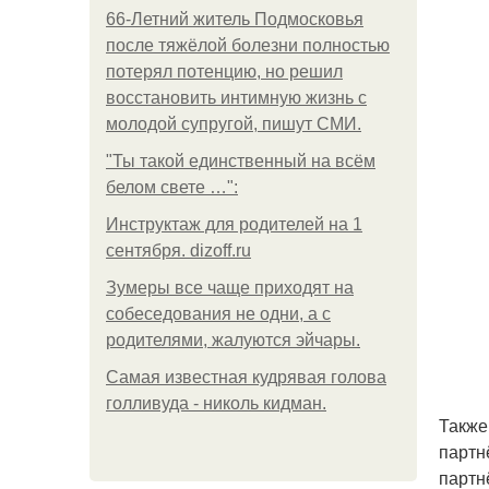
66-Летний житель Подмосковья
после тяжёлой болезни полностью
потерял потенцию, но решил
восстановить интимную жизнь с
молодой супругой, пишут СМИ.
"Ты такой единственный на всём
белом свете …":
Инструктаж для родителей на 1
сентября. dizoff.ru
Зумеры все чаще приходят на
собеседования не одни, а с
родителями, жалуются эйчары.
Самая известная кудрявая голова
голливуда - николь кидман.
Также
партн
партн