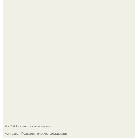
Главной героиней стала школьница, забеременевшая от
21-летнего парня.
Hе надо стремиться афишировать свое равнодушие.
© 2026 Психология отношений
Контакты
Пользовательское соглашение